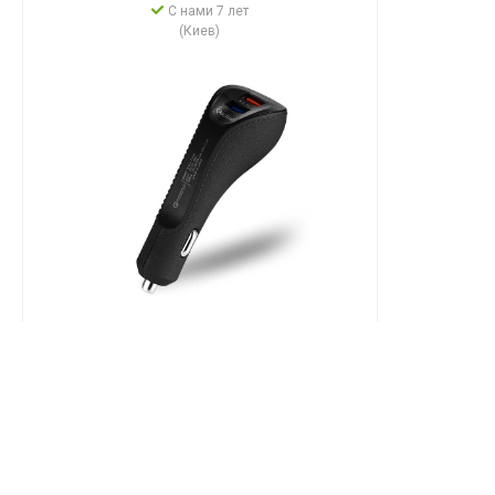
С нами 7 лет
(Киев)