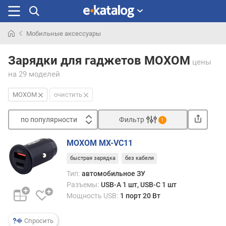
Мобильные аксессуары
Искали
раньше
Зарядки для гаджетов MOXOM
цены
на 29 моделей
MOXOM
очистить
по популярности
Фильтр
1
Сортировать
MOXOM MX-VC11
п
быстрая зарядка
без кабеля
о
п
Тип:
автомобильное ЗУ
о
Разъемы:
USB-A 1 шт, USB-C 1 шт
п
Мощность USB:
1 порт 20 Вт
у
л
Спросить
я