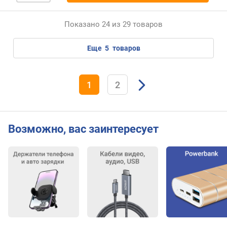
в
(
Показано 24 из 29 товаров
В
т
)
еще
5
товаров
м
о
1
2
щ
н
о
с
Возможно, вас заинтересует
т
ь
(
н
а
в
с
е
п