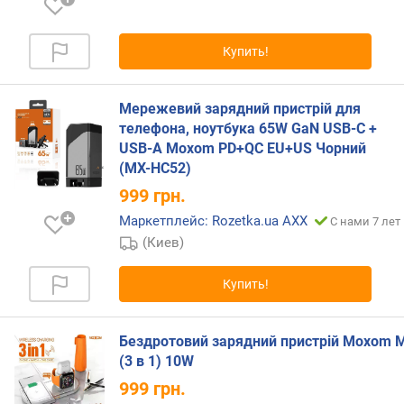
д
н
а
Купить!
я
з
Мережевий зарядний пристрій для
а
р
телефона, ноутбука 65W GaN USB-C +
я
USB-A Moxom PD+QC EU+US Чорний
д
(MX-HC52)
к
999
грн.
а
Маркетплейс: Rozetka.ua AXX
С нами 7 лет
р
(Киев)
а
з
Купить!
ъ
е
м
Бездротовий зарядний пристрій Moxom 
о
(3 в 1) 10W
в
999
грн.
U