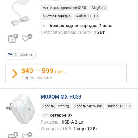
г
магнитное крепление Qi2.0
MagSafe
и
м
быстрая зарядка
кабель USB-C
Тип:
беспроводная зарядка, 1 зона
о
Беспроводная мощность:
15 Вт
т
д
о
р
Спросить
о
г
349 — 599
грн.
и
2 предложения
х
к
д
MOXOM MX-HC33
е
ш
кабель Lightning
кабель microUSB
кабель USB-C
е
Тип:
сетевое ЗУ
в
Разъемы:
USB-A 2 шт
ы
Мощность USB:
1 порт 12 Вт
м