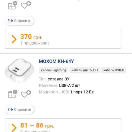
д
л
о
ж
Спросить
е
н
370
грн.
и
1 предложение
й
MOXOM KH-64Y
п
о
кабель Lightning
кабель microUSB
кабель USB-C
д
Тип:
сетевое ЗУ
к
Разъемы:
USB-A 2 шт
л
Мощность USB:
1 порт 12 Вт
ю
ч
а
Спросить
е
м
81 — 86
ы
грн.
х
2 предложения