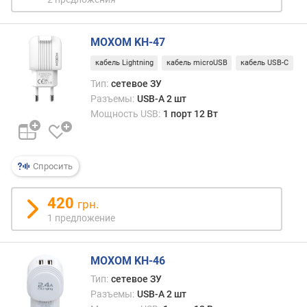
г
а
д
MOXOM KH-47
ж
кабель Lightning
кабель microUSB
кабель USB-C
е
Тип:
сетевое ЗУ
т
о
Разъемы:
USB-A 2 шт
в
Мощность USB:
1 порт 12 Вт
(
к
а
Спросить
б
е
л
420
грн.
е
1 предложение
м
)
(
MOXOM KH-46
ш
Тип:
сетевое ЗУ
т
Разъемы:
USB-A 2 шт
)