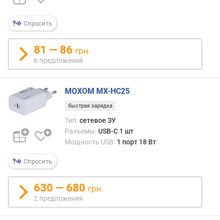
п
о
Спросить
о
т
81 — 86
грн.
з
6 предложений
ы
в
а
MOXOM MX-HC25
м
быстрая зарядка
п
Тип:
сетевое ЗУ
о
Разъемы:
USB-C 1 шт
д
Мощность USB:
1 порт 18 Вт
а
т
Спросить
е
д
о
630 — 680
грн.
б
2 предложения
а
в