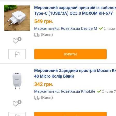
с
т
Мережевий зарядний пристрій із кабеле
ь
Type-C (1USB/3A) QC3.0 MOXOM KH-67Y
з
549
грн.
а
р
Маркетплейс: Rozetka.ua Device M
С нами 
я
(Киев)
д
к
и
Купить!
ч
а
с
Мережевий Зарядний пристрій Moxom K
о
48 Micro Колір Білий
в
(
342
грн.
В
Маркетплейс: Rozetka.ua Kmobile
С нами 7
т
(Киев)
)
м
о