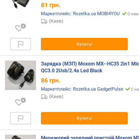
81
грн.
(
ш
Маркетплейс: Rozetka.ua MOBI4YOU
С нам
т
(Киев)
)
м
Купить!
о
щ
н
Зарядка (МЗП) Moxom MX--HC35 2in1 Mic
о
QC3.0 2Usb/2.4a Led Black
с
т
86
грн.
ь
Маркетплейс: Rozetka.ua GadgetPulse
С на
б
(Киев)
е
с
п
р
Купить!
о
в
о
Мережевий зарядний пристрій Moxom MX