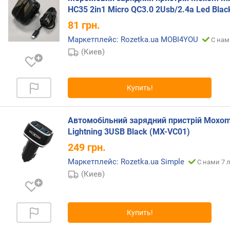
д
HC35 2in1 Micro QC3.0 2Usb/2.4a Led Blac
н
81
грн.
о
й
Маркетплейс: Rozetka.ua MOBI4YOU
С нам
з
(Киев)
а
р
я
Купить!
д
к
и
Автомобільний зарядний пристрій Moxo
(
Lightning 3USB Black (MX-VC01)
В
249
грн.
т
)
Маркетплейс: Rozetka.ua Simple
С нами 7 
(Киев)
м
о
щ
н
Купить!
о