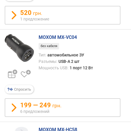
р
н
520
грн.
о
1 предложение
с
т
и
MOXOM MX-VC04
без кабеля
о
т
Тип:
автомобильное ЗУ
д
Разъемы:
USB-A 2 шт
е
Мощность USB:
1 порт 12 Вт
ш
е
в
Спросить
ы
х
к
199 — 249
грн.
д
6 предложений
о
р
о
MOXOM MX-HC58