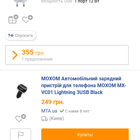
Мощность USB:
1 порт 12 Вт
м
а
к
с
Спросить
.
м
о
355
грн.
щ
1 предложение
н
о
с
MOXOM Автомобільний зарядний
т
пристрій для телефона MOXOM MX-
ь
VC01 Lightning 3USB Black
(
249
грн.
U
S
MTA.ua
С нами 8 лет
B
(Киев)
)
(
В
Купить!