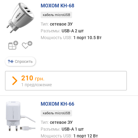
л
MOXOM KH-68
е
кабель microUSB
н
и
Тип:
сетевое ЗУ
я
Разъемы:
USB-A 2 шт
Мощность USB:
1 порт 10.5 Вт
п
о
к
Спросить
о
л
и
210
грн.
ч
1 предложение
е
с
т
MOXOM KH-66
в
у
кабель microUSB
п
Тип:
сетевое ЗУ
р
Разъемы:
USB-A 1 шт
е
Мощность USB:
1 порт 12 Вт