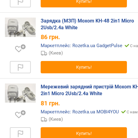
Купить!
щ
н
о
Зарядка (МЗП) Moxom KH-48 2in1 Micro
с
2Usb/2.4a White
т
86
грн.
ь
з
Маркетплейс: Rozetka.ua GadgetPulse
С на
а
(Киев)
р
я
Купить!
д
к
и
Мережевий зарядний пристрій Moxom K
н
2in1 Micro 2Usb/2.4a White
а
81
грн.
у
ш
Маркетплейс: Rozetka.ua MOBI4YOU
С нам
н
(Киев)
и
к
Купить!
о