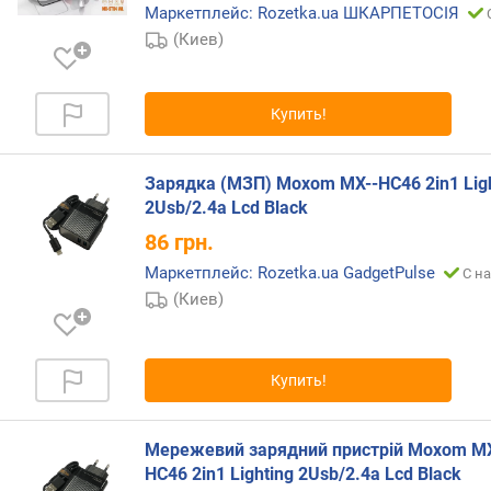
S
Маркетплейс: Rozetka.ua ШКАРПЕТОСІЯ
B
(Киев)
-
A
(
Купить!
ш
т
)
Зарядка (МЗП) Moxom MX--HC46 2in1 Ligh
2Usb/2.4a Lcd Black
р
а
86
грн.
з
Маркетплейс: Rozetka.ua GadgetPulse
С на
ъ
(Киев)
е
м
о
в
Купить!
U
S
B
Мережевий зарядний пристрій Moxom MX
-
HC46 2in1 Lighting 2Usb/2.4a Lcd Black
C