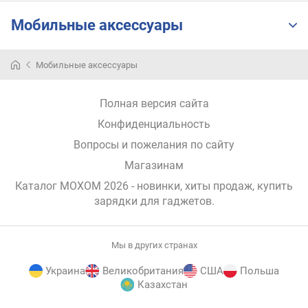
о
р
Мобильные аксессуары
т
ы
)
Мобильные аксессуары
(
В
т
Полная версия сайта
)
Конфиденциальность
Вопросы и пожелания по сайту
Q
u
Магазинам
i
Каталог MOXOM 2026
- новинки, хиты продаж,
купить
c
зарядки для гаджетов
.
k
C
h
a
Мы в других странах
r
Украина
Великобритания
США
Польша
g
Казахстан
e