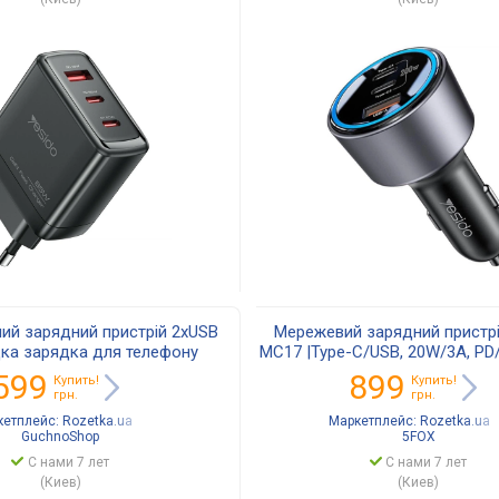
ий зарядний пристрій 2xUSB
Мережевий зарядний пристрі
ка зарядка для телефону
MC17 |Type-C/USB, 20W/3A, PD/
ля авто QC3.0 (18W) + PD3.0
AU, UK, EU розетки Bla
599
899
Купить!
Купить!
(24W) Yesido Y4
грн.
грн.
кетплейс:
Rozetka.ua
Маркетплейс:
Rozetka.ua
GuchnoShop
5FOX
С нами 7 лет
С нами 7 лет
(Киев)
(Киев)