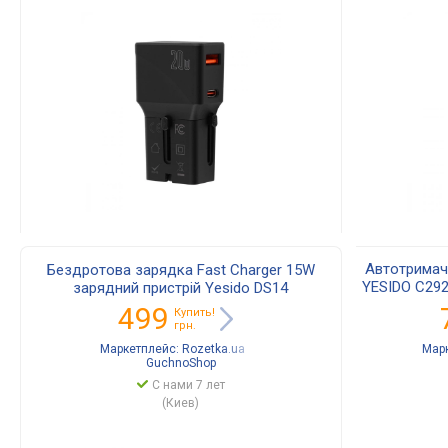
Автотримач
Бездротова зарядка Fast Charger 15W
YESIDO C292
зарядний пристрій Yesido DS14
MagSafe 15W
499
Купить!
грн.
Маркетплейс:
Rozetka.ua
Мар
GuchnoShop
С нами 7 лет
(Киев)