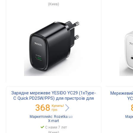
(Киев)
Зарядне мережеве YESIDO YC29 (1хType-
Мережевий
C Quick PD25W/PPS) для пристроїв для
YC
швидкої зарядки телефону/смартфону
368
Купить!
Чорний
грн.
Маркетплейс:
Rozetka.ua
Мар
X-mart
С нами 7 лет
(Киев)