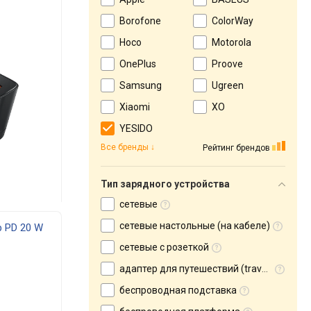
Borofone
ColorWay
Hoco
Motorola
OnePlus
Proove
Samsung
Ugreen
Xiaomi
XO
YESIDO
Все бренды
Рейтинг брендов
Тип зарядного устройства
сетевые
сетевые настольные (на кабеле)
 PD 20 W
сетевые с розеткой
адаптер для путешествий (travel adapter)
беспроводная подставка