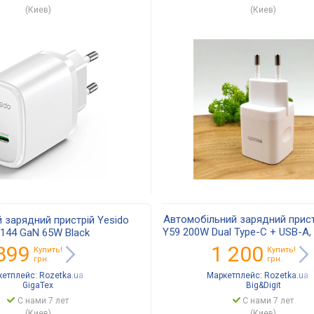
(Киев)
(Киев)
Автомобільний зарядний прист
 зарядний пристрій Yesido
Y59 200W Dual Type-C + USB-A,
144 GaN 65W Black
QC 18W, швидка заряд
899
1 200
Купить!
Купить!
грн.
грн.
кетплейс:
Rozetka.ua
Маркетплейс:
Rozetka.ua
GigaТех
Big&Digit
С нами 7 лет
С нами 7 лет
(Киев)
(Киев)