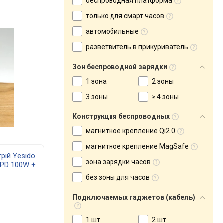
беспроводная платформа
только для смарт часов
автомобильные
разветвитель в прикуриватель
Зон беспроводной зарядки
1 зона
2 зоны
3 зоны
≥ 4 зоны
Конструкция беспроводных
магнитное крепление Qi2.0
магнитное крепление MagSafe
рій Yesido
зона зарядки часов
 PD 100W +
ка
без зоны для часов
Подключаемых гаджетов (кабель)
1 шт
2 шт