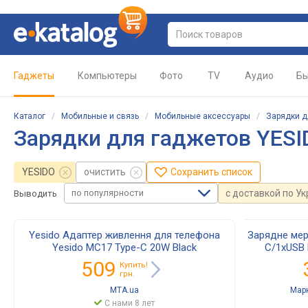
Гаджеты
Компьютеры
Фото
TV
Аудио
Бы
Каталог
/
Мобильные и связь
/
Мобильные аксессуары
/
Зарядки д
Зарядки для гаджетов YESI
YESIDO
очистить
Сохранить список
по популярности
с доставкой по У
Выводить
Yesido Адаптер живлення для телефона
Зарядне мер
Yesido MC17 Type-C 20W Black
C/1хUSB
(UK/EU/US/AUS)
цифровий
509
Купить!
с
грн.
MTA.ua
Мар
С нами 8 лет