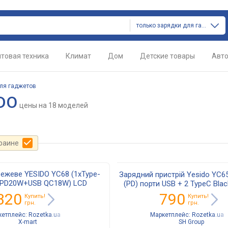
только зарядки для гаджетов
товая техника
Климат
Дом
Детские товары
Авт
ля гаджетов
DO
цены
на 18 моделей
краине
ежеве YESIDO YC68 (1хType-
Зарядний пристрій Yesido YC
 PD20W+USB QC18W) LCD
(PD) порти USB + 2 TypeC Blac
 дисплей для телефону/
320
790
Купить!
Купить!
мартфону Чорний
грн.
грн.
кетплейс:
Rozetka.ua
Маркетплейс:
Rozetka.ua
X-mart
SH Group