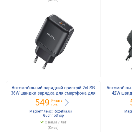
Автомобільний зарядний пристрій 2xUSB
Автомобільн
36W швидка зарядка для смартфона для
42W швид
авто 2xQC3.0 (18W) Yesido Y43 Black
смартфона д
549
Купить!
грн.
Маркетплейс:
Rozetka.ua
Мар
GuchnoShop
С нами 7 лет
(Киев)