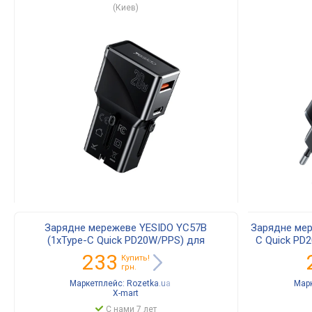
(Киев)
Зарядне мережеве YESIDO YC57B
Зарядне мер
(1хType-C Quick PD20W/PPS) для
C Quick PD
пристроїв для швидкої зарядки
швидкої за
233
Купить!
телефону/смартфону Чорний
грн.
Маркетплейс:
Rozetka.ua
Мар
X-mart
С нами 7 лет