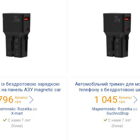
 із бездротовою зарядкою
Автомобільний тримач для м
 на панель АЗУ magnetic car
телефону з бездротовою 
 Type-C для телефону iPhone
зарядкою 15W Yesido C
796
1 045
Купить!
Купить!
12/13/14/15
грн.
грн.
кетплейс:
Rozetka.ua
Маркетплейс:
Rozetka.ua
X-mart
GuchnoShop
С нами 7 лет
С нами 7 лет
(Киев)
(Киев)