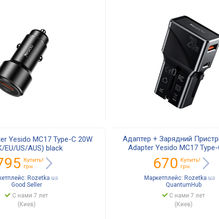
Адаптер + Зарядний Пристрі
ter Yesido MC17 Type-C 20W
Adapter Yesido MC17 Type
K/EU/US/AUS) black
(UK/EU/US/AUS) blac
795
670
Купить!
Купить!
грн.
грн.
кетплейс:
Rozetka.ua
Маркетплейс:
Rozetka.ua
Good Seller
QuantumHub
С нами 7 лет
С нами 7 лет
(Киев)
(Киев)