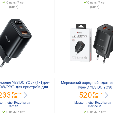
С нами 7 лет
С нами 7 лет
(Киев)
(Киев)
ежеве YESIDO YC57 (1хType-
Мережевий зарядний адаптер
20W/PPS) для пристроїв для
Type-C YESIDO YC30
рядки телефону/смартфону
233
520
Купить!
Купить!
Білий
грн.
грн.
кетплейс:
Rozetka.ua
Маркетплейс:
Rozetka.ua
X-mart
Device M
С нами 7 лет
С нами 7 лет