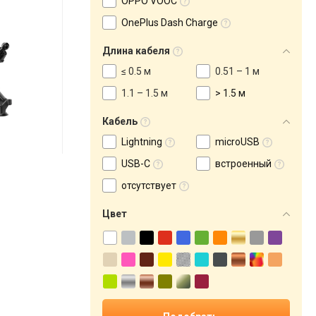
OPPO VOOC
OnePlus Dash Charge
Длина кабеля
≤ 0.5 м
0.51 – 1 м
1.1 – 1.5 м
> 1.5 м
Кабель
Lightning
microUSB
USB-C
встроенный
отсутствует
Цвет