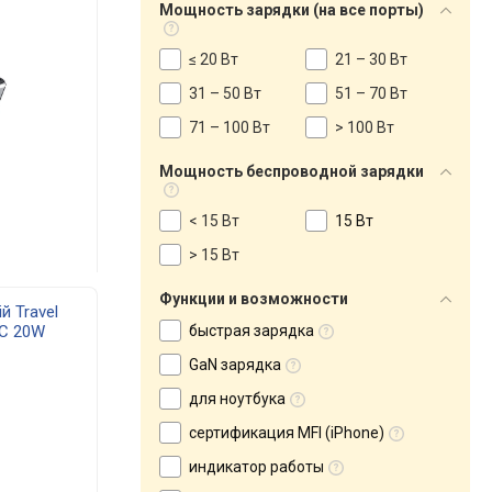
Мощность зарядки (на все порты)
≤ 20 Вт
21 – 30 Вт
31 – 50 Вт
51 – 70 Вт
71 – 100 Вт
> 100 Вт
Мощность беспроводной зарядки
< 15 Вт
15 Вт
> 15 Вт
Функции и возможности
й Travel
-C 20W
быстрая зарядка
k
GaN зарядка
для ноутбука
сертификация MFI (iPhone)
индикатор работы