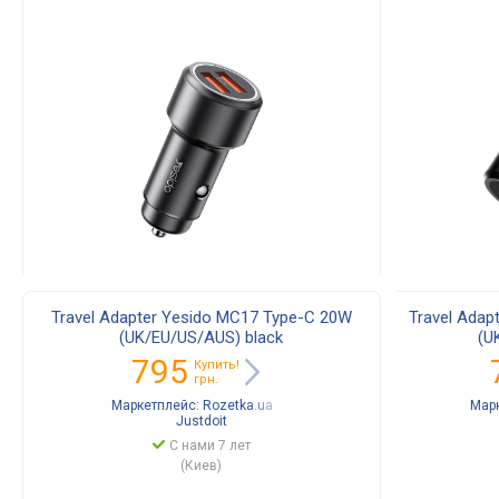
Travel Adapter Yesido MC17 Type-C 20W
Travel Adap
(UK/EU/US/AUS) black
(U
795
Купить!
грн.
Маркетплейс:
Rozetka.ua
Мар
Justdoit
С нами 7 лет
(Киев)