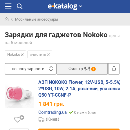
Мобильные аксессуары
Искали
раньше
Зарядки для гаджетов Nokoko
цены
на 5 моделей
Nokoko
очистить
по популярности
Фильтр
1
Сортировать
АЗП NOKOKO Flower, 12V-USB, 5-5.5V,
п
2*USB, 10W, 2.1A, рожевий, упаковка
о
Q50 YT-CCNF-P
п
1 841
грн.
о
п
Comtrading.ua
С нами 6 лет
у
(Киев)
л
я