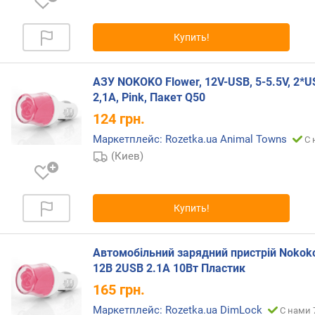
г
и
м
Купить!
о
т
АЗУ NOKOKO Flower, 12V-USB, 5-5.5V, 2*U
д
2,1А, Pink, Пакет Q50
о
124
грн.
р
о
Маркетплейс: Rozetka.ua Animal Towns
С 
г
(Киев)
и
х
к
Купить!
д
е
ш
Автомобільний зарядний пристрій Nokok
е
12В 2USB 2.1А 10Вт Пластик
в
ы
165
грн.
м
Маркетплейс: Rozetka.ua DimLock
С нами 