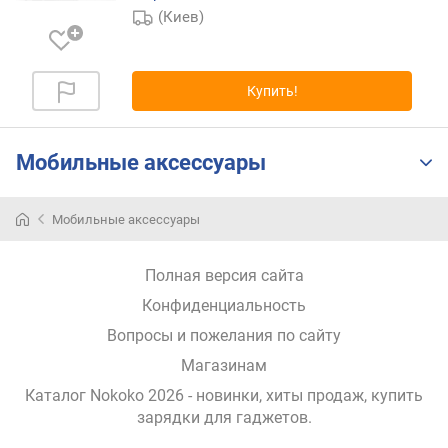
(Киев)
п
о
о
т
Купить!
з
ы
в
Мобильные аксессуары
а
м
Мобильные аксессуары
п
о
д
Полная версия сайта
а
Конфиденциальность
т
е
Вопросы и пожелания по сайту
д
Магазинам
о
Каталог Nokoko 2026
- новинки, хиты продаж,
купить
б
зарядки для гаджетов
.
а
в