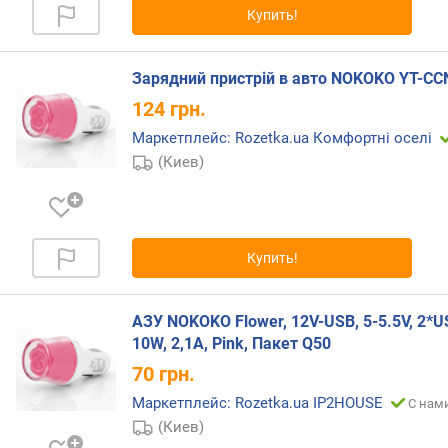
Купить!
р
н
о
Зарядний пристрій в авто NOKOKO YT-CCN
с
т
124
грн.
и
Маркетплейс: Rozetka.ua Комфортні оселі
(Киев)
о
т
д
е
ш
Купить!
е
в
ы
АЗУ NOKOKO Flower, 12V-USB, 5-5.5V, 2*U
х
10W, 2,1А, Pink, Пакет Q50
к
70
грн.
д
о
Маркетплейс: Rozetka.ua IP2HOUSE
С нами
р
(Киев)
о