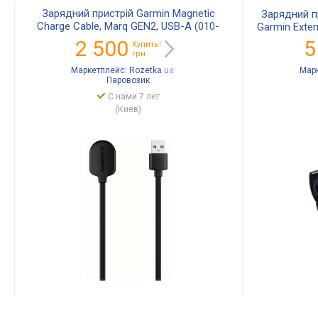
Зарядний пристрій Garmin Magnetic
Зарядний пр
Charge Cable, Marq GEN2, USB-A (010-
Garmin Exte
13225-13)
2 500
5
Купить!
грн.
Маркетплейс:
Rozetka.ua
Мар
Паровозик
С нами 7 лет
(Киев)