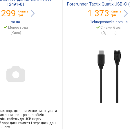
Forerunner Tactix Quatix USB-C 
12491-01
13278-00
 299
1 373
Купить!
Купить!
грн.
грн.
ya.ua
Tehnopostavka.com.ua
Менее года
С нами 6 лет
(Киев)
(Одесса)
 для заряджання може виконувати
яджання пристрою та обмін
чіть кабель до USB-порту
б зарядити гаджет і передати дані
з нього.