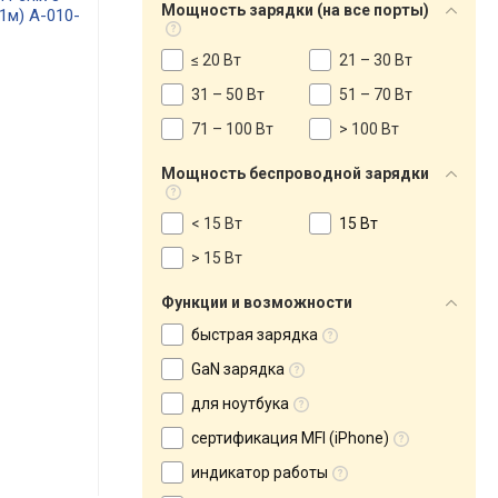
Мощность зарядки (на все порты)
(1м) A-010-
≤ 20 Вт
21 – 30 Вт
31 – 50 Вт
51 – 70 Вт
71 – 100 Вт
> 100 Вт
Мощность беспроводной зарядки
< 15 Вт
15 Вт
> 15 Вт
Функции и возможности
быстрая зарядка
GaN зарядка
для ноутбука
сертификация MFI (iPhone)
индикатор работы