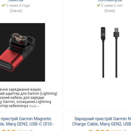
Jabko.ua
Comtrading.ua
С нами 4 года
С нами 6 лет
(Львов)
(Киев)
печне заряджання ваших
ни
й адаптер для Garmin (Lightning)
ований кабель для зарядки
у Garmin, оснащених Lightning
аптер забезпечує
еще→
пристрій Garmin Magnetic
Зарядний пристрій Garmin M
le, Marq GEN2, USB-C (010-
Charge Cable, Marq GEN2, USB
25-14) 010-13225-14
13225-13) 010-13225-