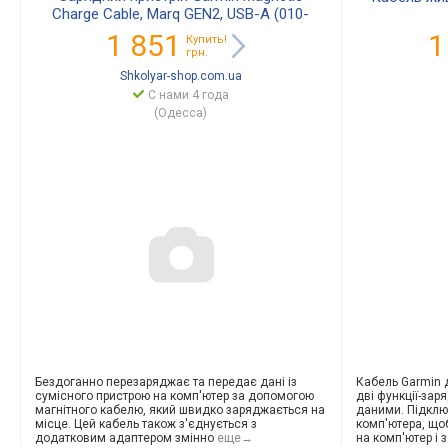
Charge Cable, Marq GEN2, USB-A (010-
13225-13)
1 851
1
Купить!
грн.
Shkolyar-shop.com.ua
С нами 4 года
(Одесса)
Бездоганно перезаряджає та передає дані із
Кабель Garmin
сумісного пристрою на комп'ютер за допомогою
дві функції-зар
магнітного кабелю, який швидко заряджається на
даними. Підклю
місце. Цей кабель також з'єднується з
комп'ютера, що
додатковим адаптером змінно
еще→
на комп'ютер і 