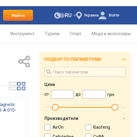
RU
Найти
Украина
Войти
о
Инструмент
Туризм
Спорт
Мода и аксессуары
ПОДБОР ПО ПАРАМЕТРАМ
Цена
от
до
грн.
agnetic
B-A 010-
)
Производители
AirOn
Baofeng
Cellularline
ColMi