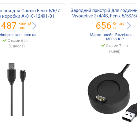
Зарядний пристрій для годинни
ення для Garmin Fenix 5/6/7
Vivoactive 3/4/4S, Fenix 5/5S/5
ез коробки A-010-12491-01
Venu 2/2S/Sq
 487
656
Купить!
Купить!
грн.
грн.
ehnopostavka.com.ua
Маркетплейс:
Rozetka.ua
MSP SHOP
С нами 6 лет
С нами 7 лет
(Одесса)
(Киев)