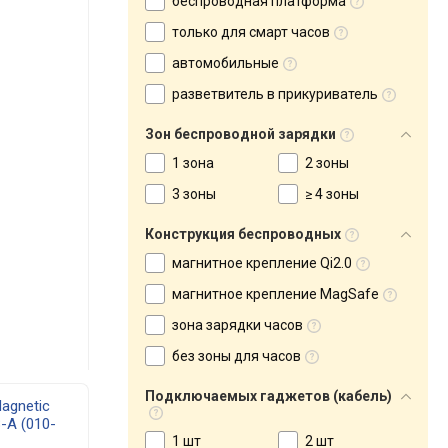
беспроводная платформа
только для смарт часов
автомобильные
разветвитель в прикуриватель
Зон беспроводной зарядки
1 зона
2 зоны
3 зоны
≥ 4 зоны
Конструкция беспроводных
магнитное крепление Qi2.0
магнитное крепление MagSafe
зона зарядки часов
без зоны для часов
Подключаемых гаджетов (кабель)
agnetic
-A (010-
13
1 шт
2 шт