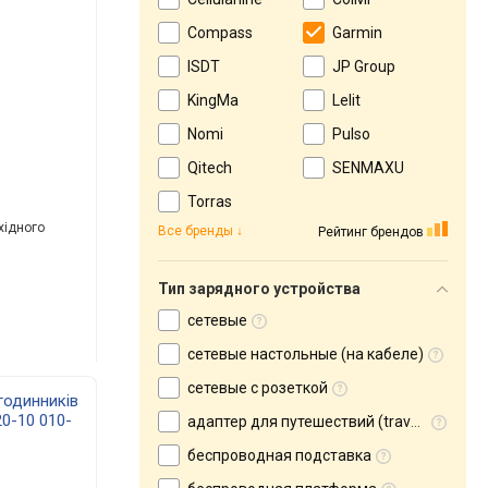
Compass
Garmin
ISDT
JP Group
KingMa
Lelit
Nomi
Pulso
Qitech
SENMAXU
Torras
хідного
Все бренды
Рейтинг брендов
Тип зарядного устройства
сетевые
сетевые настольные (на кабеле)
сетевые с розеткой
годинників
0-10 010-
адаптер для путешествий (travel adapter)
беспроводная подставка