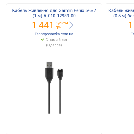
Кабель живлення для Garmin Fenix 5/6/7
Кабель живл
(1 м) A-010-12983-00
(0.5 м) б
1 441
1
Купить!
грн.
Tehnopostavka.com.ua
T
С нами 6 лет
(Одесса)