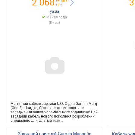
2 068
3
Купить!
грн.
ya.ua
Менее года
(Киев)
Магнітний кабель зарядки USB-C для Garmin Marq
(Gen 2) Швидке, безпечне та технологічне
заряджання вашого преміального годинника! Цей
зарядний кабель нового покоління розроблений
спеціально для флагма
еще→
Зарядний пристрій Garmin Magnetic
Кабель жив