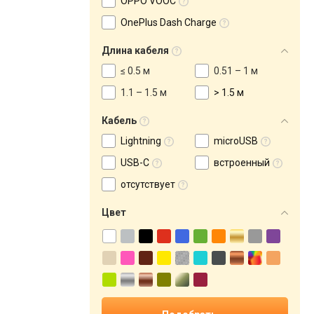
OPPO VOOC
OnePlus Dash Charge
Длина кабеля
≤ 0.5 м
0.51 – 1 м
1.1 – 1.5 м
> 1.5 м
Кабель
Lightning
microUSB
USB-C
встроенный
отсутствует
Цвет