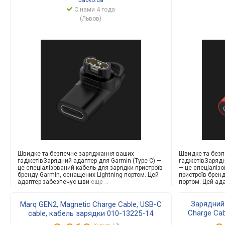
Jabko.ua
С нами 4 года
(Львов)
Швидке та безпечне заряджання ваших
Швидке та без
гаджетівЗарядни
й адаптер для Garmin (Type-C) —
гаджетівЗаряд
це спеціалізований кабель для зарядки пристроїв
— це спеціаліз
бренду Garmin, оснащених Lightning портом. Цей
пристроїв бренд
адаптер забезпечує шви
еще→
портом. Цей ад
Зарядний 
Marq GEN2, Magnetic Charge Cable, USB-C
Charge Cab
cable, кабель зарядки 010-13225-14
132