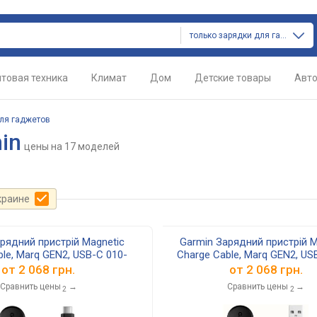
только зарядки для гаджетов
товая техника
Климат
Дом
Детские товары
Авт
ля гаджетов
in
цены
на 17 моделей
краине
рядний пристрій Magnetic
Garmin Зарядний пристрій M
ble, Marq GEN2, USB-C 010-
Charge Cable, Marq GEN2, US
225-14
13225-13
от
2 068 грн.
от
2 068 грн.
(010-13225-14)
(010-13225-13
Сравнить цены
→
Сравнить цены
→
2
2