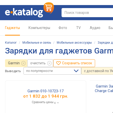
Гаджеты
Компьютеры
Фото
TV
Аудио
Бы
Каталог
/
Мобильные и связь
/
Мобильные аксессуары
/
Зарядки д
Зарядки для гаджетов Garm
Garmin
очистить
Сохранить список
по популярности
с доставкой по У
Выводить
Garmin За
Charge Ca
Garmin 010-10723-17
13
от
1 832
до
1 944
грн.
Сравнить цены
→
4