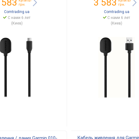
 583
3 583
Купить!
Купить!
грн.
грн.
Comtrading.ua
Comtrading.ua
С нами 6 лет
С нами 6 лет
(Киев)
(Киев)
Кабель живлення для Garmin
лення / даних Garmin 010-