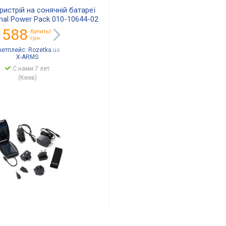
истрій на сонячній батареї
rnal Power Pack 010-10644-02
 588
Купить!
грн.
кетплейс:
Rozetka.ua
X-ARMS
С нами 7 лет
(Киев)