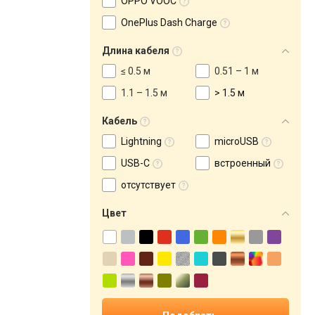
OPPO VOOC
OnePlus Dash Charge
Длина кабеля
≤ 0.5 м
0.51 – 1 м
1.1 – 1.5 м
> 1.5 м
Кабель
Lightning
microUSB
USB-C
встроенный
отсутствует
Цвет