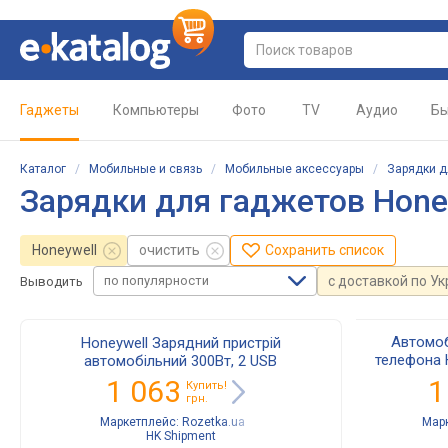
Гаджеты
Компьютеры
Фото
TV
Аудио
Бы
Каталог
/
Мобильные и связь
/
Мобильные аксессуары
/
Зарядки д
Зарядки для гаджетов Hone
Honeywell
очистить
Сохранить список
по популярности
с доставкой по У
Выводить
Автомо
Honeywell Зарядний пристрій
телефона 
автомобільний 300Вт, 2 USB
зарядкой,
1 063
1
Купить!
устройс
грн.
Маркетплейс:
Rozetka.ua
Мар
HK Shipment