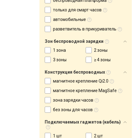
беспроводная платформа
только для смарт часов
автомобильные
разветвитель в прикуриватель
Зон беспроводной зарядки
1 зона
2 зоны
3 зоны
≥ 4 зоны
Конструкция беспроводных
магнитное крепление Qi2.0
магнитное крепление MagSafe
зона зарядки часов
без зоны для часов
Подключаемых гаджетов (кабель)
1 шт
2 шт