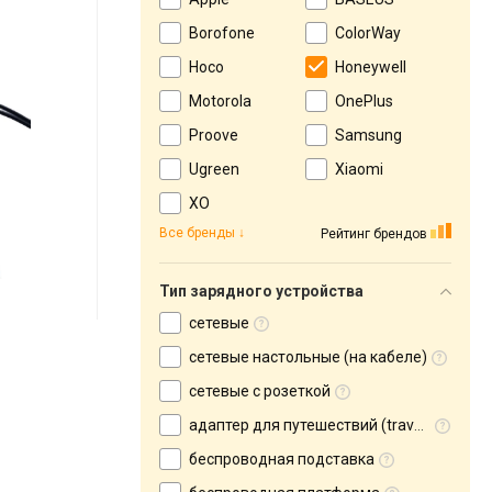
Borofone
ColorWay
Hoco
Honeywell
Motorola
OnePlus
Proove
Samsung
Ugreen
Xiaomi
XO
Все бренды
Рейтинг брендов
Тип зарядного устройства
сетевые
сетевые настольные (на кабеле)
сетевые с розеткой
адаптер для путешествий (travel adapter)
беспроводная подставка