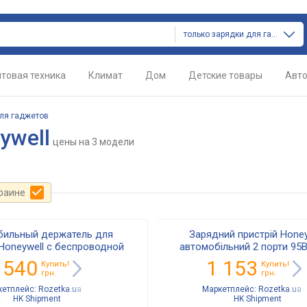
только зарядки для гаджетов
товая техника
Климат
Дом
Детские товары
Авт
ля гаджетов
ywell
цены
на 3 модели
краине
бильный держатель для
Зарядний пристрій Honey
Honeywell с беспроводной
автомобільний 2 порти 95В
 автомобильное зарядное
iPhone/Huawei
 540
1 153
Купить!
Купить!
тво 15 Вт, крепление д
грн.
грн.
кетплейс:
Rozetka.ua
Маркетплейс:
Rozetka.ua
HK Shipment
HK Shipment