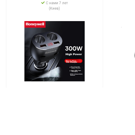
С нами 7 лет
(Киев)