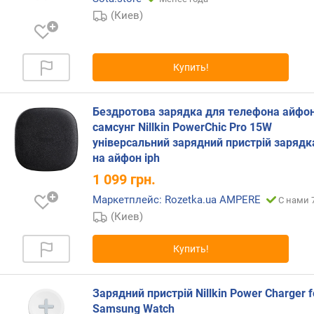
т
(Киев)
)
з
о
Купить!
н
з
а
Бездротова зарядка для телефона айфо
р
самсунг Nillkin PowerChic Pro 15W
я
універсальний зарядний пристрій зарядк
д
на айфон iph
к
1 099
грн.
и
Маркетплейс: Rozetka.ua AMPERE
С нами 
б
(Киев)
е
с
Купить!
п
р
о
Зарядний пристрій Nillkin Power Charger f
в
Samsung Watch
о