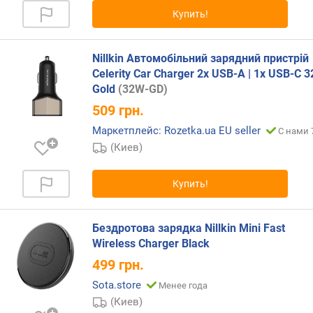
г
Купить!
а
д
ж
Nillkin Автомобільний зарядний пристрій
е
Celerity Car Charger 2x USB-A | 1x USB-C 
т
Gold
(32W-GD)
о
509
грн.
в
(
Маркетплейс: Rozetka.ua EU seller
С нами 
к
(Киев)
а
б
Купить!
е
л
е
Бездротова зарядка Nillkin Mini Fast
м
Wireless Charger Black
)
(
499
грн.
ш
Sota.store
Менее года
т
(Киев)
)