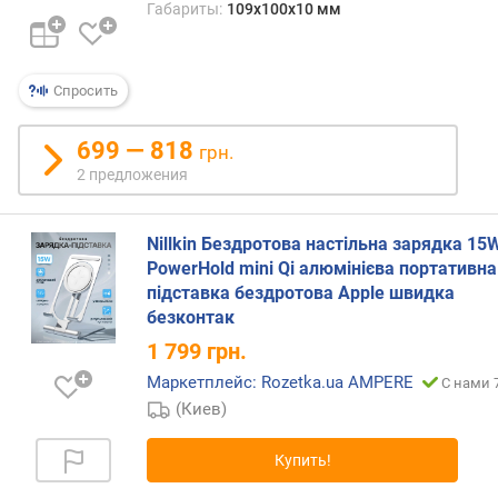
Габариты:
109x100x10 мм
л
е
н
и
Спросить
я
699 — 818
грн.
п
2 предложения
о
к
о
Nillkin Бездротова настільна зарядка 15
л
PowerHold mini Qi алюмінієва портативна
и
підставка бездротова Apple швидка
ч
безконтак
е
с
1 799
грн.
т
Маркетплейс: Rozetka.ua AMPERE
С нами 
в
(Киев)
у
п
р
Купить!
е