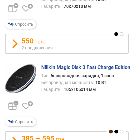
г
Габариты:
70x70x10 мм
и
м
Спросить
о
т
550
грн.
д
2 предложения
о
р
о
Nillkin Magic Disk 3 Fast Charge Edition
г
и
Тип:
беспроводная зарядка, 1 зона
х
Беспроводная мощность:
10 Вт
к
Габариты:
105x105x14 мм
д
е
ш
е
в
Спросить
ы
м
385 — 595
грн.