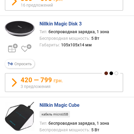
16 предложений
п
о
о
Nillkin Magic Disk 3
т
з
Тип:
беспроводная зарядка, 1 зона
ы
Беспроводная мощность:
5 Вт
в
Габариты:
105x105x14 мм
а
м
Спросить
п
о
420 — 799
грн.
д
3 предложения
а
т
е
Nillkin Magic Cube
д
о
кабель microUSB
б
Тип:
беспроводная зарядка, 1 зона
а
Беспроводная мощность:
5 Вт
в