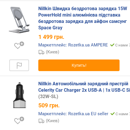
д
л
Nillkin Швидка бездротова зарядка 15W
о
PowerHold mini алюмінієва підставка
ж
бездротова зарядка для айфон самсунг
е
Space Gray
н
1 499
грн.
и
й
Маркетплейс: Rozetka.ua AMPERE
С нами 
(Киев)
п
Купить!
о
д
к
Nillkin Автомобільний зарядний пристрій
л
Celerity Car Charger 2x USB-A | 1x USB-C Si
ю
(32W-SL)
ч
509
грн.
а
е
Маркетплейс: Rozetka.ua EU seller
С нами 
м
(Киев)
ы
х