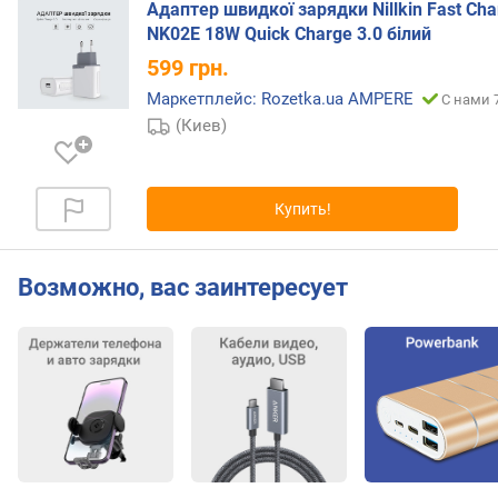
S
Адаптер швидкої зарядки Nillkin Fast Cha
B
NK02E 18W Quick Charge 3.0 білий
-
599
грн.
A
Маркетплейс: Rozetka.ua AMPERE
(
С нами 
ш
(Киев)
т
)
Купить!
р
а
з
Возможно, вас заинтересует
ъ
е
м
о
в
U
S
B
-
C