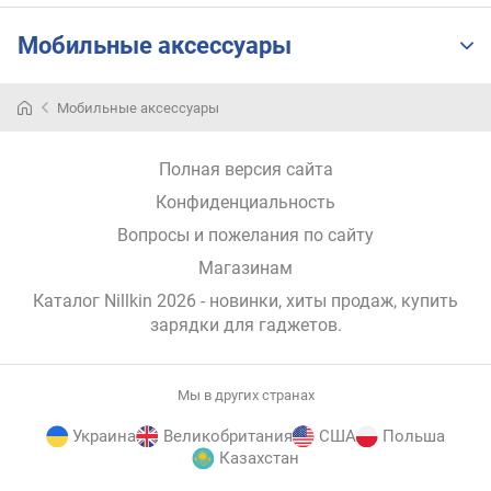
(
Мобильные аксессуары
ш
т
)
Мобильные аксессуары
м
о
Полная версия сайта
щ
Конфиденциальность
н
о
Вопросы и пожелания по сайту
с
Магазинам
т
ь
Каталог Nillkin 2026
- новинки, хиты продаж,
купить
б
зарядки для гаджетов
.
е
с
п
Мы в других странах
р
о
Украина
Великобритания
США
Польша
в
Казахстан
о