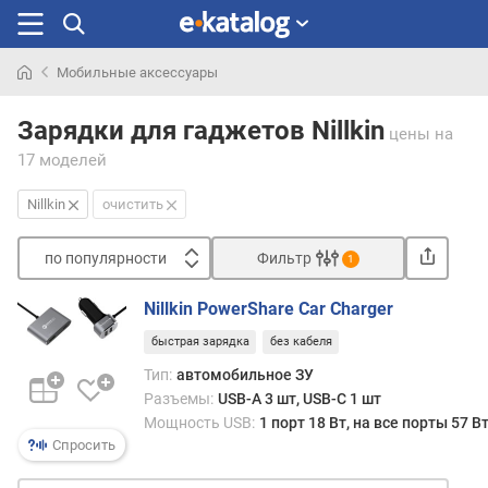
Мобильные аксессуары
Искали
раньше
Зарядки для гаджетов Nillkin
цены
на
17 моделей
Nillkin
очистить
по популярности
Фильтр
1
Сортировать
Nillkin PowerShare Car Charger
п
быстрая зарядка
без кабеля
о
п
Тип:
автомобильное ЗУ
о
Разъемы:
USB-A 3 шт, USB-C 1 шт
п
Мощность USB:
1 порт 18 Вт, на все порты 57 В
у
Спросить
л
я