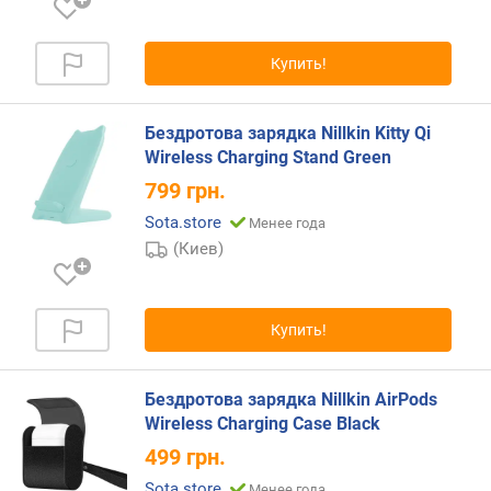
м
а
Купить!
к
с
.
Бездротова зарядка Nillkin Kitty Qi
м
Wireless Charging Stand Green
о
799
грн.
щ
н
Sota.store
Менее года
о
(Киев)
с
т
ь
Купить!
(
U
S
Бездротова зарядка Nillkin AirPods
B
Wireless Charging Case Black
)
(
499
грн.
В
Sota.store
Менее года