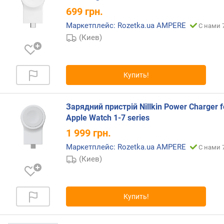
д
699
грн.
н
Маркетплейс: Rozetka.ua AMPERE
С нами 
а
(Киев)
я
з
а
р
Купить!
я
д
к
Зарядний пристрій Nillkin Power Charger f
а
Apple Watch 1-7 series
1 999
грн.
р
а
Маркетплейс: Rozetka.ua AMPERE
С нами 
з
(Киев)
ъ
е
м
о
Купить!
в
U