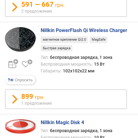
591 — 667
грн.
р
2 предложения
н
о
с
Nillkin PowerFlash Qi Wireless Charger
т
и
магнитное крепление Qi2.0
MagSafe
быстрая зарядка
о
т
Тип:
беспроводная зарядка, 1 зона
д
Беспроводная мощность:
15 Вт
е
Габариты:
102x102x22 мм
ш
Спросить
е
в
899
ы
грн.
х
1 предложение
к
д
о
Nillkin Magic Disk 4
р
Тип:
беспроводная зарядка, 1 зона
о
Беспроводная мощность:
10 Вт