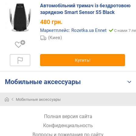
о
Автомобільний тримач із бездротовою
с
зарядкою Smart Sensor S5 Black
т
480
грн.
и
Маркетплейс: Rozetka.ua Ennet
С нами 7 ле
о
(Киев)
т
д
е
Купить!
ш
е
в
Мобильные аксессуары
ы
х
к
Мобильные аксессуары
д
о
р
Полная версия сайта
о
Конфиденциальность
г
и
Вопросы и пожелания по сайту