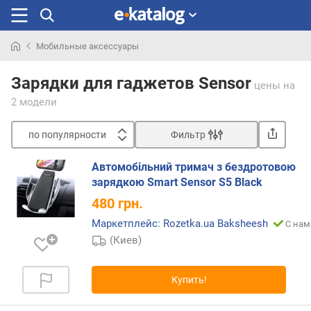
Мобильные аксессуары
Искали
раньше
Зарядки для гаджетов Sensor
цены
на
2 модели
по популярности
Фильтр
Сортировать
Автомобільний тримач з бездротовою
п
зарядкою Smart Sensor S5 Black
о
480
грн.
п
о
Маркетплейс: Rozetka.ua Baksheesh
С нам
п
(Киев)
у
л
я
Купить!
р
н