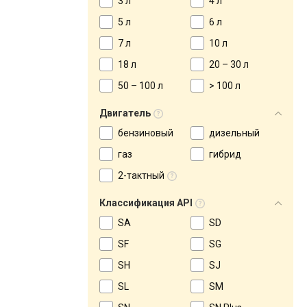
3 л
4 л
5 л
6 л
7 л
10 л
18 л
20 – 30 л
50 – 100 л
> 100 л
Двигатель
бензиновый
дизельный
газ
гибрид
2-тактный
Классификация API
SA
SD
SF
SG
SH
SJ
SL
SM