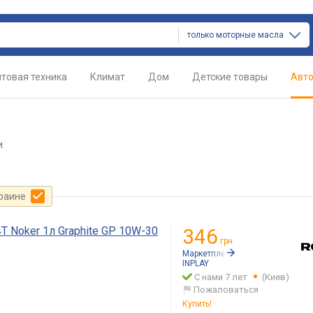
только моторные масла
товая техника
Климат
Дом
Детские товары
Авт
и
краине
T Noker 1л Graphite GP 10W-30
346
грн.
Маркетплейс:
Rozetka.ua
INPLAY
С нами 7 лет
(Киев)
Пожаловаться
Купить!