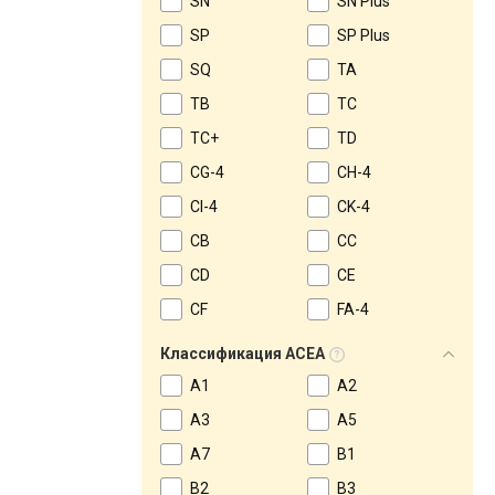
SN
SN Plus
SP
SP Plus
SQ
TA
TB
TC
TC+
TD
CG-4
CH-4
CI-4
CK-4
CB
CC
CD
CE
CF
FA-4
Классификация ACEA
A1
A2
A3
A5
A7
B1
B2
B3