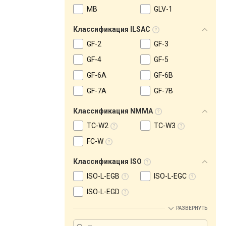
MB
GLV-1
Классификация ILSAC
GF-2
GF-3
GF-4
GF-5
GF-6A
GF-6B
GF-7A
GF-7B
Классификация NMMA
TC-W2
TC-W3
FC-W
Классификация ISO
ISO-L-EGB
ISO-L-EGC
ISO-L-EGD
РАЗВЕРНУТЬ