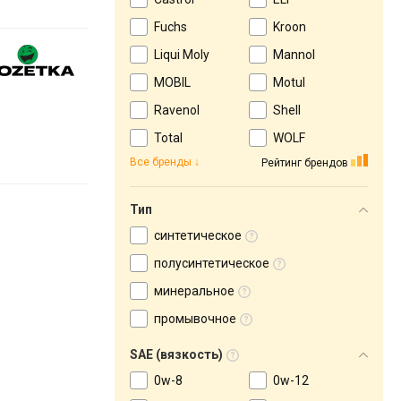
Fuchs
Kroon
Liqui Moly
Mannol
MOBIL
Motul
Ravenol
Shell
Total
WOLF
Все бренды
Рейтинг брендов
Тип
синтетическое
полусинтетическое
минеральное
промывочное
SAE (вязкость)
0w-8
0w-12