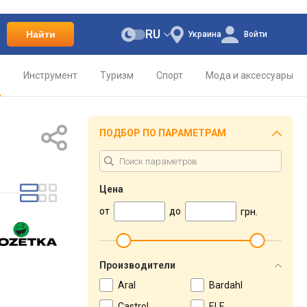
RU
Найти
Украина
Войти
о
Инструмент
Туризм
Спорт
Мода и аксессуары
ПОДБОР ПО ПАРАМЕТРАМ
Цена
от
до
грн.
Производители
Aral
Bardahl
Castrol
ELF