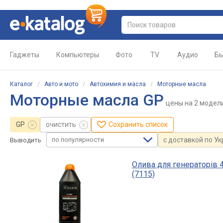
Гаджеты
Компьютеры
Фото
TV
Аудио
Бы
Каталог
/
Авто и мото
/
Автохимия и масла
/
Моторные масла
Моторные масла GP
цены
на 2 модел
GP
очистить
Сохранить список
по популярности
с доставкой по У
Выводить
Олива для генераторів 4
(7115)