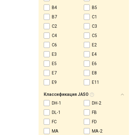
B4
B5
B7
C1
C2
C3
C4
C5
C6
E2
E3
E4
E5
E6
E7
E8
E9
E11
Классификация JASO
DH-1
DH-2
DL-1
FB
FC
FD
MA
MA-2