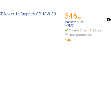
T Noker 1л Graphite GP 10W-30
346
грн.
Маркетплейс:
Rozetka.ua
INPLAY
С нами 7 лет
(Киев)
Пожаловаться
Купить!