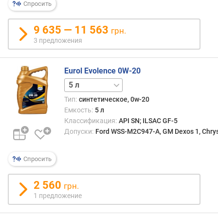
Спросить
9 635 — 11 563
грн.
3 предложения
Eurol Evolence 0W-20
1 л
Тип:
синтетическое, 0w-20
Емкость:
5 л
Классификация:
API SN; ILSAC GF-5
Допуски:
Ford WSS-M2C947-A, GM Dexos 1, Chrys
Спросить
2 560
грн.
1 предложение