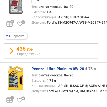
д
Тип:
синтетическое, 0w-20
л
Емкость:
1 л
о
Классификация:
API SP; ILSAC GF-6A
ж
Допуски:
Ford WSS-M2C947-A/WSS-M2C947-B1/WS
е
н
и
Спросить
й
435
грн.
о
1 предложение
б
ъ
Pennzoil Ultra Platinum 0W-20
4.73 л
е
м
Тип:
синтетическое, 0w-20
(
Емкость:
4.73 л
л
Классификация:
API SN; ILSAC GF-5; ACEA A1/B
)
Допуски:
Ford WSS-M2C947-A, GM Dexos 1 Gen 2,
с
о