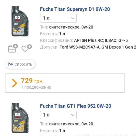
A
S
Fuchs Titan Supersyn D1 0W-20
O
5 л
Тип:
синтетическое, 0w-20
Емкость:
1 л
Классификация:
API SN Plus RC; ILSAC: GF-5
Допуски:
Ford WSS-M2C947-A, GM Dexos 1 Gen 2
Спросить
729
грн.
1 предложение
Fuchs Titan GT1 Flex 952 0W-20
5 л
Тип:
синтетическое, 0w-20
Емкость:
1 л