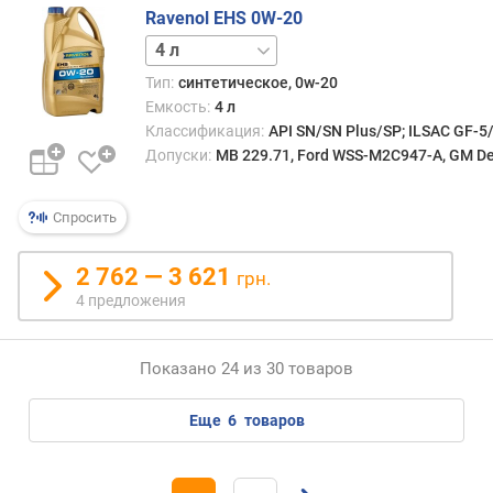
Ravenol EHS 0W-20
1 л
5 л
Тип:
синтетическое, 0w-20
Емкость:
4 л
Классификация:
API SN/SN Plus/SP; ILSAC GF-5
Допуски:
MB 229.71, Ford WSS-M2C947-A, GM Dex
Спросить
2 762 — 3 621
грн.
4 предложения
Показано 24 из 30 товаров
еще
6
товаров