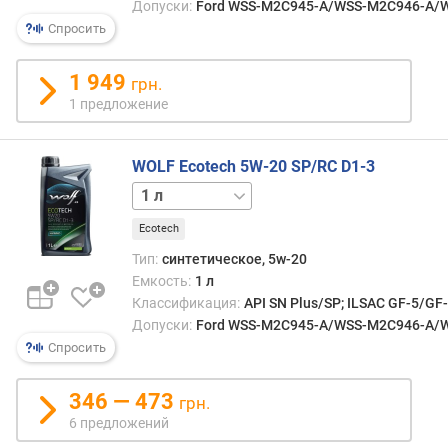
Допуски:
Ford WSS-M2C945-A/WSS-M2C946-A/WSS
я
р
Спросить
н
о
1 949
грн.
с
1 предложение
т
и
WOLF Ecotech 5W-20 SP/RC D1-3
о
4 л
т
д
Ecotech
е
ш
Тип:
синтетическое, 5w-20
е
Емкость:
1 л
в
Классификация:
API SN Plus/SP; ILSAC GF-5/GF
ы
Допуски:
Ford WSS-M2C945-A/WSS-M2C946-A/WSS
х
Спросить
к
д
346 — 473
грн.
о
6 предложений
р