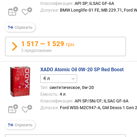
Классификация:
API SP; ILSAC GF-6A
п
Допуски:
BMW Longlife-01 FE, MB 229.71, Ford 
о
о
Спросить
т
з
ы
1 517 — 1 529
грн.
в
3 предложения
а
м
XADO Atomic Oil 0W-20 SP Red Boost
п
1 л
о
д
Тип:
синтетическое, 0w-20
а
Емкость:
4 л
т
Классификация:
API SP/SN/CF; ILSAC GF-6A
е
Допуски:
Ford WSS-M2C947-A, GM Dexos 1 Gen 2,
д
о
Спросить
б
а