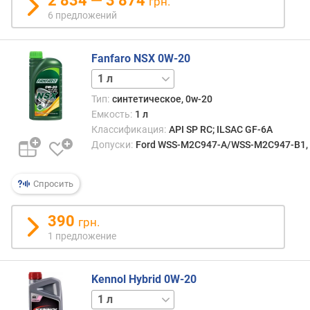
2 834 — 3 874
грн.
6 предложений
Fanfaro NSX 0W-20
4 л
Тип:
синтетическое, 0w-20
Емкость:
1 л
Классификация:
API SP RC; ILSAC GF-6A
Допуски:
Ford WSS-M2C947-A/WSS-M2C947-B1, GM
Спросить
390
грн.
1 предложение
Kennol Hybrid 0W-20
4 л
5 л
20 л