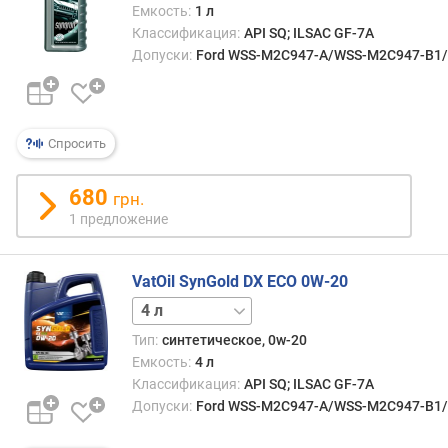
Емкость:
1 л
Классификация:
API SQ; ILSAC GF-7A
Допуски:
Ford WSS-M2C947-A/WSS-M2C947-B1/WS
Спросить
680
грн.
1 предложение
VatOil SynGold DX ECO 0W-20
1 л
Тип:
синтетическое, 0w-20
Емкость:
4 л
Классификация:
API SQ; ILSAC GF-7A
Допуски:
Ford WSS-M2C947-A/WSS-M2C947-B1/WS