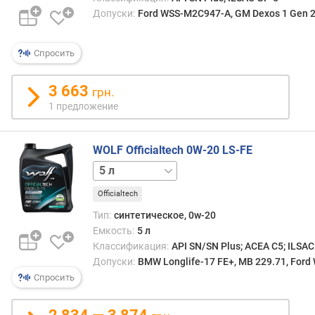
Допуски:
Ford WSS-M2C947-A, GM Dexos 1 Gen 2,
Спросить
3 663
грн.
1 предложение
WOLF Officialtech 0W-20 LS-FE
1 л
4 л
Officialtech
Тип:
синтетическое, 0w-20
Емкость:
5 л
Классификация:
API SN/SN Plus; ACEA C5; ILSAC
Допуски:
BMW Longlife-17 FE+, MB 229.71, For
Спросить