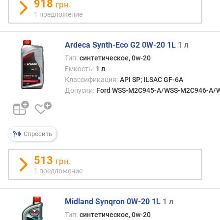
918
грн.
1 предложение
Ardeca Synth-Eco G2 0W-20 1L
1 л
Тип:
синтетическое, 0w-20
Емкость:
1 л
Классификация:
API SP; ILSAC GF-6A
Допуски:
Ford WSS-M2C945-A/WSS-M2C946-A/WSS
Спросить
513
грн.
1 предложение
Midland Synqron 0W-20 1L
1 л
Тип:
синтетическое, 0w-20