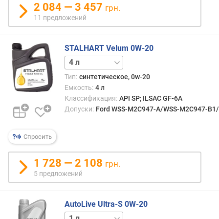
в
2 084 — 3 457
грн.
л
11 предложений
е
н
и
STALHART Velum 0W-20
я
1 л
п
Тип:
синтетическое, 0w-20
о
Емкость:
4 л
к
Классификация:
API SP; ILSAC GF-6A
о
Допуски:
Ford WSS-M2C947-A/WSS-M2C947-B1/WS
л
и
ч
Спросить
е
с
1 728 — 2 108
грн.
т
5 предложений
в
у
п
AutoLive Ultra-S 0W-20
р
5 л
е