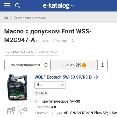
Автохимия и масла
Искали
раньше
Масло с допуском Ford WSS-
M2C947-A
цены
на 30 моделей
WSS-M2C947-A
очистить
по популярности
Фильтр
1
Сортировать
WOLF Ecotech 5W-30 SP/RC D1-3
п
1 л
5 л
о
п
Ecotech
о
Тип:
синтетическое, 5w-30
п
Емкость:
4 л
у
Классификация:
API SN/SN RC/SN Plus/SP; ILS
л