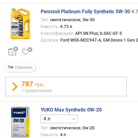
о
г
Pennzoil Platinum Fully Synthetic 5W-30
4.
и
м
Тип:
синтетическое, 5w-30
Емкость:
4.73 л
о
Классификация:
API SN Plus; ILSAC GF-5
т
Допуски:
Ford WSS-M2C947-A, GM Dexos 1 Gen 2,
д
о
р
о
Спросить
г
и
787
х
грн.
к
1 предложение
д
е
ш
YUKO Max Synthetic 0W-20
е
1 л
в
Тип:
синтетическое, 0w-20
ы
Емкость:
4 л
м