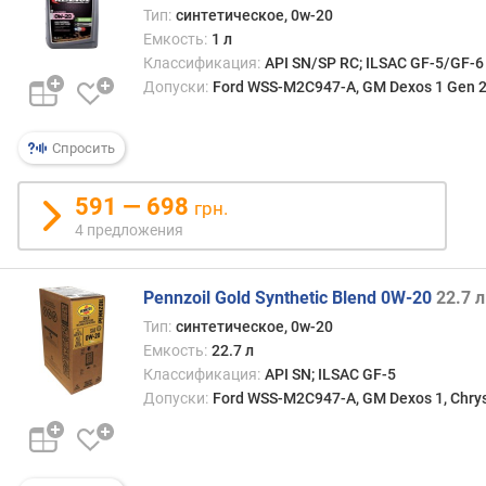
Тип:
синтетическое, 0w-20
Емкость:
1 л
Классификация:
API SN/SP RC; ILSAC GF-5/GF-6
Допуски:
Ford WSS-M2C947-A, GM Dexos 1 Gen 2,
Спросить
591 — 698
грн.
4 предложения
Pennzoil Gold Synthetic Blend 0W-20
22.7 л
Тип:
синтетическое, 0w-20
Емкость:
22.7 л
Классификация:
API SN; ILSAC GF-5
Допуски:
Ford WSS-M2C947-A, GM Dexos 1, Chrys