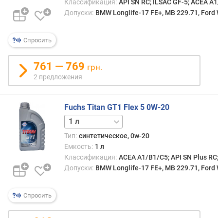
Классификация:
API SN RC; ILSAC GF-5; ACEA A
Допуски:
BMW Longlife-17 FE+, MB 229.71, Ford
Спросить
761 — 769
грн.
2 предложения
Fuchs Titan GT1 Flex 5 0W-20
5 л
20 л
Тип:
синтетическое, 0w-20
Емкость:
1 л
Классификация:
ACEA A1/B1/C5; API SN Plus RC
Допуски:
BMW Longlife-17 FE+, MB 229.71, Ford
Спросить