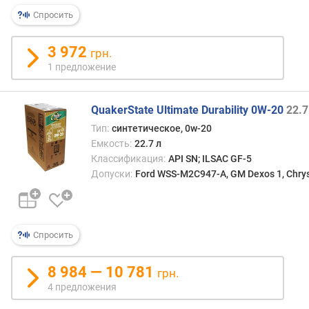
о
Спросить
т
в
е
3 972
грн.
т
1 предложение
с
т
в
QuakerState Ultimate Durability 0W-20
22.7
и
Тип:
синтетическое, 0w-20
е
Емкость:
22.7 л
с
Классификация:
API SN; ILSAC GF-5
т
Допуски:
Ford WSS-M2C947-A, GM Dexos 1, Chrys
а
н
д
а
Спросить
р
т
а
8 984 — 10 781
грн.
м
4 предложения
J