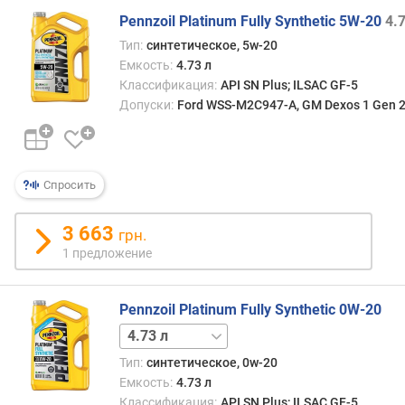
Pennzoil Platinum Fully Synthetic 5W-20
4.
Тип:
синтетическое, 5w-20
Емкость:
4.73 л
Классификация:
API SN Plus; ILSAC GF-5
Допуски:
Ford WSS-M2C947-A, GM Dexos 1 Gen 2,
Спросить
3 663
грн.
1 предложение
Pennzoil Platinum Fully Synthetic 0W-20
22.7 л
Тип:
синтетическое, 0w-20
Емкость:
4.73 л
Классификация:
API SN Plus; ILSAC GF-5