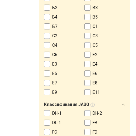
B2
B3
B4
B5
B7
C1
C2
C3
C4
C5
C6
E2
E3
E4
E5
E6
E7
E8
E9
E11
Классификация JASO
DH-1
DH-2
DL-1
FB
FC
FD