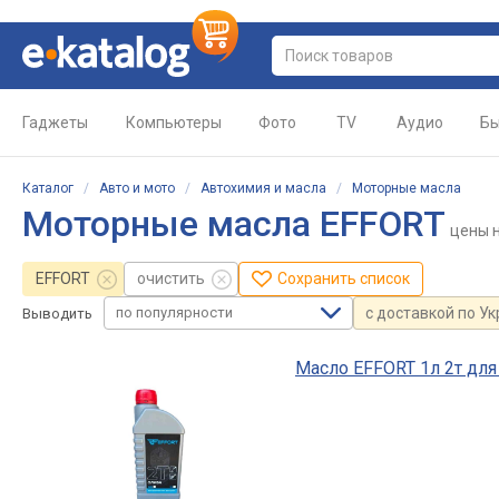
Гаджеты
Компьютеры
Фото
TV
Аудио
Бы
Каталог
/
Авто и мото
/
Автохимия и масла
/
Моторные масла
Моторные масла EFFORT
цены
н
EFFORT
очистить
Сохранить список
по популярности
с доставкой по У
Выводить
Масло EFFORT 1л 2т для