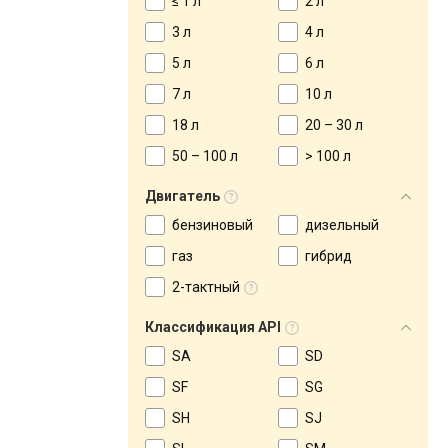
≤ 1 л
2 л
3 л
4 л
5 л
6 л
7 л
10 л
18 л
20 – 30 л
50 – 100 л
> 100 л
Двигатель
бензиновый
дизельный
газ
гибрид
2-тактный
Классификация API
SA
SD
SF
SG
SH
SJ