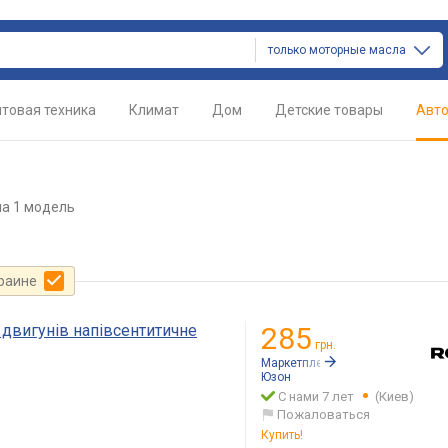
только моторные масла
товая техника
Климат
Дом
Детские товары
Авт
а 1 модель
краине
 двигунів напівсентитичне
285
грн.
Маркетплейс:
Rozetka.ua
Юзон
С нами 7 лет
(Киев)
Пожаловаться
Купить!