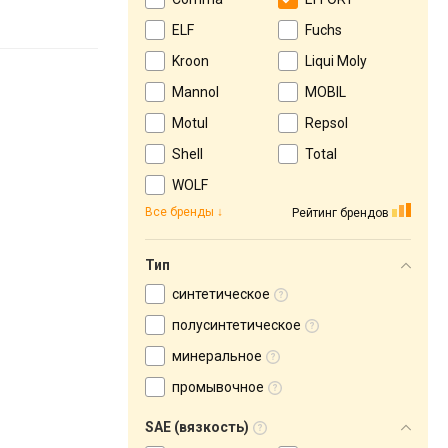
ELF
Fuchs
Kroon
Liqui Moly
Mannol
MOBIL
Motul
Repsol
Shell
Total
WOLF
Все бренды
Рейтинг брендов
Тип
синтетическое
полусинтетическое
минеральное
промывочное
SAE (вязкость)