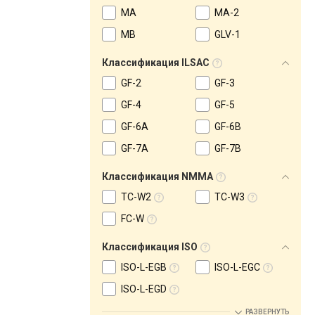
MA
MA-2
MB
GLV-1
Классификация ILSAC
GF-2
GF-3
GF-4
GF-5
GF-6A
GF-6B
GF-7A
GF-7B
Классификация NMMA
TC-W2
TC-W3
FC-W
Классификация ISO
ISO-L-EGB
ISO-L-EGC
ISO-L-EGD
РАЗВЕРНУТЬ