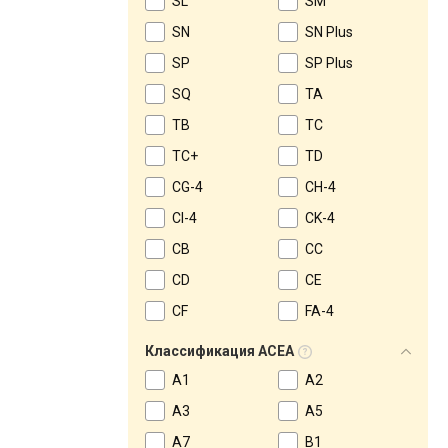
SL
SM
SN
SN Plus
SP
SP Plus
SQ
TA
TB
TC
TC+
TD
CG-4
CH-4
CI-4
CK-4
CB
CC
CD
CE
CF
FA-4
Классификация ACEA
A1
A2
A3
A5
A7
B1