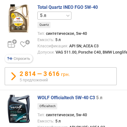
г
Total Quartz INEO FGO 5W-40
и
1 л
м
Quartz
о
т
Тип:
синтетическое, 5w-40
д
Емкость:
5 л
о
Классификация:
API SN; ACEA C3
р
Допуски:
VAG 511.00, Porsche C40, BMW Longlif
о
Спросить
г
и
2 814 — 3 616
х
грн.
к
5 предложений
д
е
ш
WOLF Officialtech 5W-40 C3
5 л
е
Officialtech
в
Тип:
синтетическое, 5w-40
ы
Емкость:
5 л
м