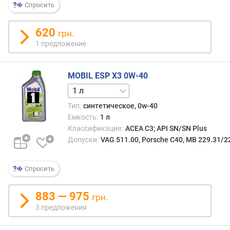
Спросить
т
в
е
620
грн.
т
1 предложение
с
т
в
MOBIL ESP X3 0W-40
и
4 л
5 л
е
с
Тип:
синтетическое, 0w-40
т
Емкость:
1 л
а
Классификация:
ACEA C3; API SN/SN Plus
н
Допуски:
VAG 511.00, Porsche C40, MB 229.31/2
д
а
Спросить
р
т
а
883 — 975
грн.
м
3 предложения
J
A