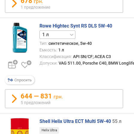
678
грн.
л
1 предложение
е
н
и
Rowe Hightec Synt RS DLS 5W-40
я
5 л
20 л
п
Тип:
синтетическое, 5w-40
о
Емкость:
1 л
к
Классификация:
API SN/CF; ACEA C3
о
Допуски:
VAG 511.00, Porsche C40, BMW Longlif
л
и
ч
Спросить
е
с
644 — 831
грн.
т
5 предложений
в
у
п
Shell Helix Ultra ECT Multi 5W-40
55 л
р
е
Helix Ultra