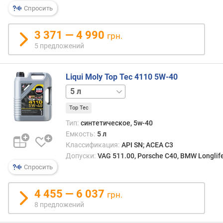
р
Спросить
н
о
3 371 — 4 990
грн.
с
5 предложений
т
и
Liqui Moly Top Tec 4110 5W-40
о
1 л
т
д
Top Tec
е
ш
Тип:
синтетическое, 5w-40
е
Емкость:
5 л
в
Классификация:
API SN; ACEA C3
ы
Допуски:
VAG 511.00, Porsche C40, BMW Longlif
х
Спросить
к
д
4 455 — 6 037
грн.
о
8 предложений
р
о