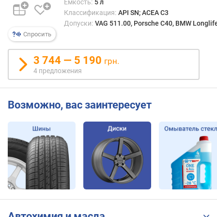
Емкость:
5 л
Классификация:
API SN; ACEA C3
Допуски:
VAG 511.00, Porsche C40, BMW Longlif
Спросить
3 744 — 5 190
грн.
4 предложения
Возможно, вас заинтересует
Автохимия и масла