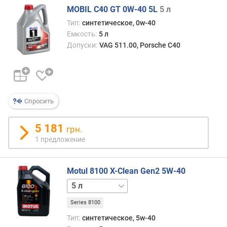
S
MOBIL C40 GT 0W-40 5L
5 л
O
Тип:
синтетическое, 0w-40
Емкость:
5 л
Допуски:
VAG 511.00, Porsche C40
Спросить
5 181
грн.
1 предложение
Motul 8100 X-Clean Gen2 5W-40
1 л
Series 8100
Тип:
синтетическое, 5w-40