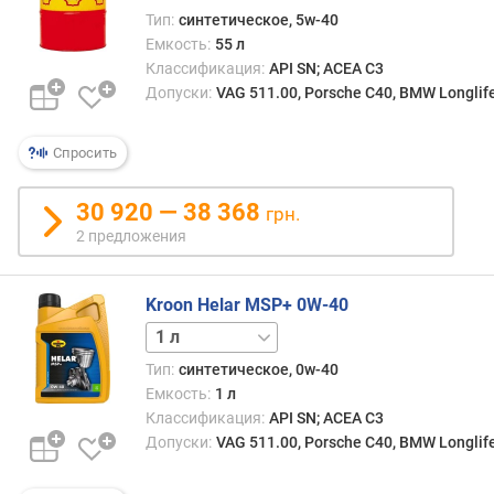
д
Тип:
синтетическое, 5w-40
л
Емкость:
55 л
о
Классификация:
API SN; ACEA C3
ж
Допуски:
VAG 511.00, Porsche C40, BMW Longlif
е
н
и
Спросить
й
30 920 — 38 368
грн.
о
2 предложения
б
ъ
Kroon Helar MSP+ 0W-40
е
м
5 л
(
Тип:
синтетическое, 0w-40
л
Емкость:
1 л
)
Классификация:
API SN; ACEA C3
с
Допуски:
VAG 511.00, Porsche C40, BMW Longlif
о
о