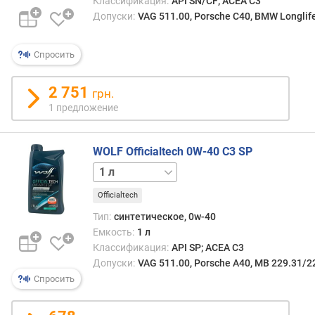
Классификация:
API SN/CF; ACEA C3
п
Допуски:
VAG 511.00, Porsche C40, BMW Longlif
о
о
Спросить
т
з
ы
2 751
грн.
в
1 предложение
а
м
WOLF Officialtech 0W-40 C3 SP
п
5 л
о
д
Officialtech
а
Тип:
синтетическое, 0w-40
т
Емкость:
1 л
е
Классификация:
API SP; ACEA C3
д
Допуски:
VAG 511.00, Porsche A40, MB 229.31/2
о
Спросить
б
а
в