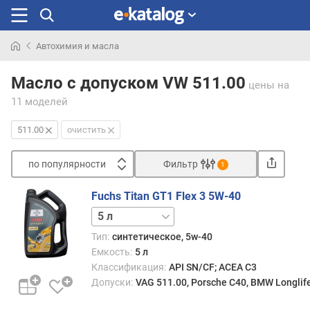
Автохимия и масла
Искали
раньше
Масло с допуском VW 511.00
цены
на
11 моделей
511.00
очистить
по популярности
Фильтр
1
Сортировать
Fuchs Titan GT1 Flex 3 5W-40
п
1 л
20 л
о
п
Тип:
синтетическое, 5w-40
о
Емкость:
5 л
п
Классификация:
API SN/CF; ACEA C3
у
Допуски:
VAG 511.00, Porsche C40, BMW Longlif
л
я