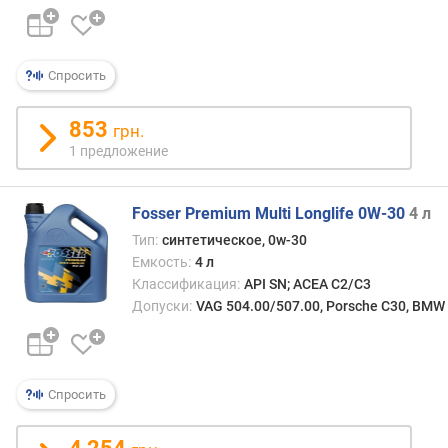
Спросить
853
грн.
1 предложение
Fosser Premium Multi Longlife 0W-30
4 л
Тип:
синтетическое, 0w-30
Емкость:
4 л
Классификация:
API SN; ACEA C2/C3
Допуски:
VAG 504.00/507.00, Porsche C30, BMW 
Спросить