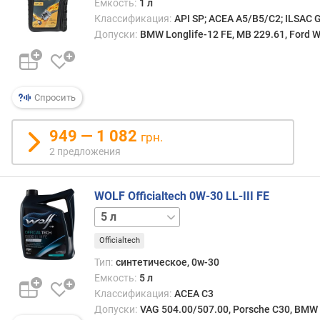
Емкость:
1 л
Классификация:
API SP; ACEA A5/B5/C2; ILSAC 
Допуски:
BMW Longlife-12 FE, MB 229.61, Ford
Спросить
949 — 1 082
грн.
2 предложения
WOLF Officialtech 0W-30 LL-III FE
1 л
Officialtech
Тип:
синтетическое, 0w-30
Емкость:
5 л
Классификация:
ACEA C3
Допуски:
VAG 504.00/507.00, Porsche C30, BMW 