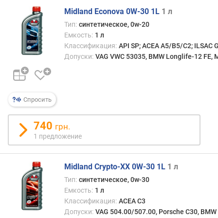
Midland Econova 0W-30 1L
1 л
Тип:
синтетическое, 0w-20
Емкость:
1 л
Классификация:
API SP; ACEA A5/B5/C2; ILSAC 
Допуски:
VAG VWC 53035, BMW Longlife-12 FE, M
Спросить
740
грн.
1 предложение
Midland Crypto-XX 0W-30 1L
1 л
Тип:
синтетическое, 0w-30
Емкость:
1 л
Классификация:
ACEA C3
Допуски:
VAG 504.00/507.00, Porsche C30, BMW 