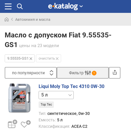
Автохимия и масла
Искали
раньше
Масло с допуском Fiat 9.55535-
GS1
цены
на 23 модели
9.55535-GS1
очистить
по популярности
Фильтр
1
Сортировать
Liqui Moly Top Tec 4310 0W-30
п
1 л
о
п
Top Tec
о
Тип:
синтетическое, 0w-30
п
Емкость:
5 л
у
Классификация:
ACEA C2
л