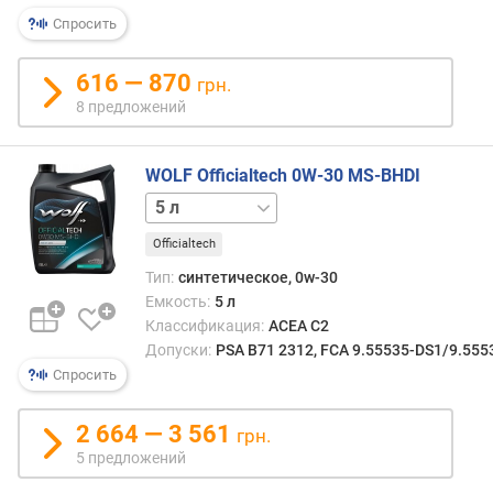
о
Спросить
т
в
е
616 — 870
грн.
т
8 предложений
с
т
в
WOLF Officialtech 0W-30 MS-BHDI
и
1 л
е
с
Officialtech
т
Тип:
синтетическое, 0w-30
а
Емкость:
5 л
н
Классификация:
ACEA C2
д
Допуски:
PSA B71 2312, FCA 9.55535-DS1/9.555
а
Спросить
р
т
а
2 664 — 3 561
грн.
м
5 предложений
J