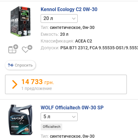
A
S
Kennol Ecology C2 0W-30
O
5 л
60 л
Тип:
синтетическое, 0w-30
Емкость:
20 л
Классификация:
ACEA C2
Допуски:
PSA B71 2312, FCA 9.55535-DS1/9.555
Спросить
14 733
грн.
1 предложение
WOLF Officialtech 0W-30 SP
1 л
Officialtech
Тип:
синтетическое, 0w-30