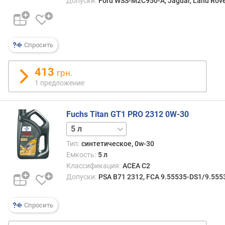
Допуски:
Ford WSS-M2C950-A, Jaguar, Land Rov
п
о
о
Спросить
т
з
ы
413
грн.
в
1 предложение
а
м
Fuchs Titan GT1 PRO 2312 0W-30
п
1 л
о
д
Тип:
синтетическое, 0w-30
а
Емкость:
5 л
т
Классификация:
ACEA C2
е
Допуски:
PSA B71 2312, FCA 9.55535-DS1/9.5553
д
о
Спросить
б
а