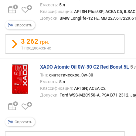
Емкость:
5 л
Классификация:
API SN Plus/SP; ACEA C5; ILSAC
Допуски:
BMW Longlife-12 FE, MB 227.61/229.61
Спросить
3 262
грн.
1 предложение
XADO Atomic Oil 0W-30 C2 Red Boost 5L
5 
Тип:
синтетическое, 0w-30
Емкость:
5 л
Классификация:
API SN; ACEA C2
Допуски:
Ford WSS-M2C950-A, PSA B71 2312, Jag
Спросить