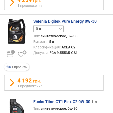
4 254
грн.
1 предложение
Selenia Digitek Pure Energy 0W-30
1 л
Тип:
синтетическое, 0w-30
Емкость:
5 л
Классификация:
ACEA C2
Допуски:
FCA 9.55535-GS1
Спросить
4 192
грн.
1 предложение
Fuchs Titan GT1 Flex C2 0W-30
1 л
Тип:
синтетическое, 0w-30