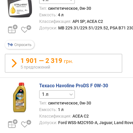
д
Тип:
синтетическое, 0w-30
л
Емкость:
4 л
о
Классификация:
API SP; ACEA C2
ж
Допуски:
MB 229.31/229.51/229.52, PSA B71 23
е
н
и
Спросить
й
1 901 — 2 319
грн.
о
5 предложений
б
ъ
Texaco Havoline ProDS F 0W-30
е
м
4 л
20 л
(
Тип:
синтетическое, 0w-30
л
Емкость:
1 л
)
Классификация:
ACEA C2
с
Допуски:
Ford WSS-M2C950-A, Jaguar, Land Rove
о