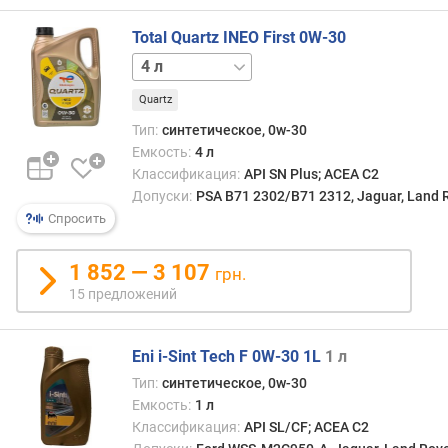
о
г
Total Quartz INEO First 0W-30
и
1 л
5 л
м
Quartz
о
т
Тип:
синтетическое, 0w-30
д
Емкость:
4 л
о
Классификация:
API SN Plus; ACEA C2
р
Допуски:
PSA B71 2302/B71 2312, Jaguar, Land 
о
Спросить
г
и
1 852 — 3 107
х
грн.
к
15 предложений
д
е
ш
Eni i-Sint Tech F 0W-30 1L
1 л
е
Тип:
синтетическое, 0w-30
в
Емкость:
1 л
ы
Классификация:
API SL/CF; ACEA C2
м