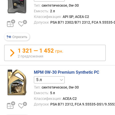
Тип:
синтетическое, 0w-30
Емкость:
2 л
Классификация:
API SP; ACEA C2
Допуски:
PSA B71 2302/B71 2312, FCA 9.55535
Спросить
1 321 — 1 452
грн.
2 предложения
MPM 0W-30 Premium Synthetic PC
1 л
20 л
Тип:
синтетическое, 0w-30
Емкость:
5 л
Классификация:
ACEA C2
Допуски:
PSA B71 2312, FCA 9.55535-DS1/9.555