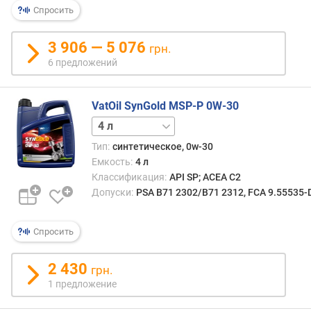
Спросить
3 906 — 5 076
грн.
6 предложений
VatOil SynGold MSP-P 0W-30
1 л
Тип:
синтетическое, 0w-30
Емкость:
4 л
Классификация:
API SP; ACEA C2
Допуски:
PSA B71 2302/B71 2312, FCA 9.55535
Спросить
2 430
грн.
1 предложение