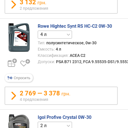
3 132
грн.
2 предложения
Rowe Hightec Synt RS HC-C2 0W-30
1 л
5 л
Тип:
полусинтетическое, 0w-30
Емкость:
4 л
Классификация:
ACEA C2
Допуски:
PSA B71 2312, FCA 9.55535-DS1/9.555
Спросить
2 769 — 3 378
грн.
4 предложения
Igol Profive Crystal 0W-30
1 л
4 л
5 л