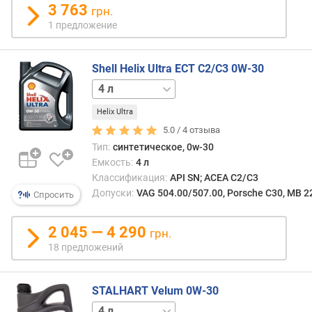
в
3 763
грн.
л
1 предложение
е
н
и
Shell Helix Ultra ECT C2/C3 0W-30
я
1 л
5 л
п
Helix Ultra
о
5.0 /
4
отзыва
к
Тип:
синтетическое, 0w-30
о
Емкость:
4 л
л
и
Классификация:
API SN; ACEA C2/C3
ч
Допуски:
VAG 504.00/507.00, Porsche C30, MB 2
Спросить
е
с
2 045 — 4 290
грн.
т
18 предложений
в
у
п
STALHART Velum 0W-30
р
1 л
е