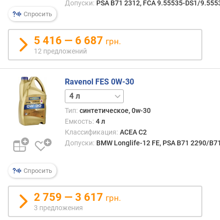
Допуски:
PSA B71 2312, FCA 9.55535-DS1/9.555
я
р
Спросить
н
о
5 416 — 6 687
грн.
с
12 предложений
т
и
Ravenol FES 0W-30
о
1 л
5 л
т
д
Тип:
синтетическое, 0w-30
е
Емкость:
4 л
ш
Классификация:
ACEA C2
е
Допуски:
BMW Longlife-12 FE, PSA B71 2290/B7
в
ы
х
Спросить
к
д
2 759 — 3 617
грн.
о
3 предложения
р