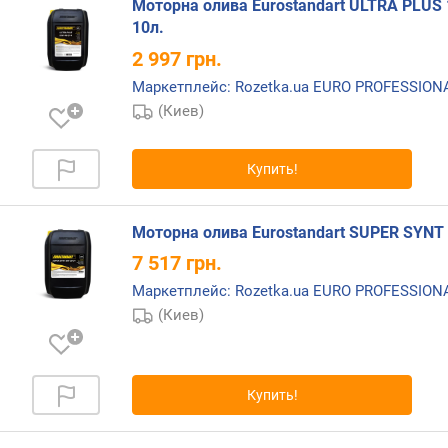
в
Моторна олива Eurostandart ULTRA PLUS 
л
10л.
е
2 997
грн.
н
Маркетплейс: Rozetka.ua EURO PROFESSIO
и
я
(Киев)
п
Купить!
о
к
о
Моторна олива Eurostandart SUPER SYNT 
л
и
7 517
грн.
ч
Маркетплейс: Rozetka.ua EURO PROFESSIO
е
(Киев)
с
т
в
у
Купить!
п
р
е