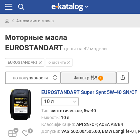
Автохимия и масла
Искали
раньше
Моторные масла
EUROSTANDART
цены
на 42 модели
EUROSTANDART
очистить
по популярности
Фильтр
1
Сортировать
EUROSTANDART Super Synt 5W-40 SN/CF
п
1 л
5 л
20 л
209 л
о
п
Тип:
синтетическое, 5w-40
о
Емкость:
10 л
п
Классификация:
API SN/CF; ACEA A3/B4
у
Допуски:
VAG 502.00/505.00, BMW Longlife-01,
л