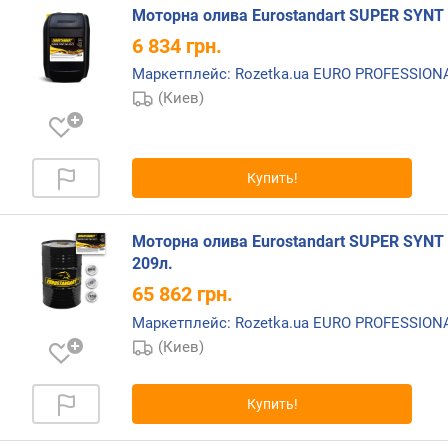
о
Моторна олива Eurostandart SUPER SYNT 
т
6 834
грн.
в
е
Маркетплейс: Rozetka.ua EURO PROFESSIO
т
(Киев)
с
т
в
и
Купить!
е
с
т
Моторна олива Eurostandart SUPER SYNT 
а
209л.
н
65 862
грн.
д
Маркетплейс: Rozetka.ua EURO PROFESSIO
а
р
(Киев)
т
а
Купить!
м
J