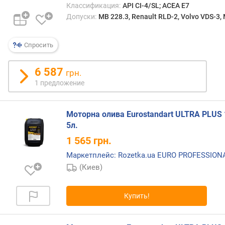
Классификация:
API CI-4/SL; ACEA E7
п
Допуски:
MB 228.3, Renault RLD-2, Volvo VDS-3,
о
о
Спросить
т
з
ы
6 587
грн.
в
1 предложение
а
м
Моторна олива Eurostandart ULTRA PLUS 
п
5л.
о
1 565
грн.
д
а
Маркетплейс: Rozetka.ua EURO PROFESSIO
т
(Киев)
е
д
о
Купить!
б
а