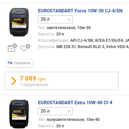
о
г
EUROSTANDART Force 10W-30 CJ-4/SN
и
209 л
м
Тип:
синтетическое, 10w-30
о
Емкость:
20 л
т
Классификация:
API CJ-4/SN; ACEA E7/E6/Е4, J
д
Допуски:
MB 228.51, Renault RLD-3, Volvo VDS-4
о
р
о
Спросить
г
и
7 089
х
грн.
к
1 предложение
д
е
ш
EUROSTANDART Extra 10W-40 CI-4
е
209 л
в
Тип:
полусинтетическое, 10w-40
ы
Емкость:
20 л
м