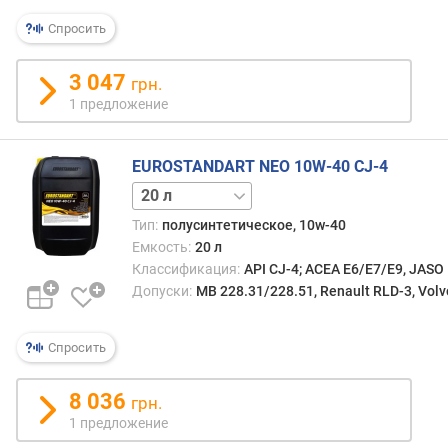
я
р
Спросить
н
о
3 047
грн.
с
1 предложение
т
и
EUROSTANDART NEO 10W-40 CJ-4
о
209 л
т
д
Тип:
полусинтетическое, 10w-40
е
Емкость:
20 л
ш
Классификация:
API CJ-4; ACEA E6/E7/E9, JASO
е
Допуски:
MB 228.31/228.51, Renault RLD-3, Volv
в
ы
х
Спросить
к
д
8 036
грн.
о
1 предложение
р