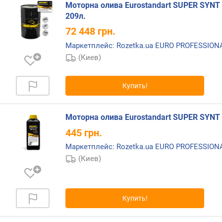
Моторна олива Eurostandart SUPER SYNT 
д
209л.
л
о
72 448
грн.
ж
Маркетплейс: Rozetka.ua EURO PROFESSIO
е
(Киев)
н
и
й
Купить!
о
Моторна олива Eurostandart SUPER SYNT 
б
445
грн.
ъ
е
Маркетплейс: Rozetka.ua EURO PROFESSIO
м
(Киев)
(
л
)
Купить!
с
о