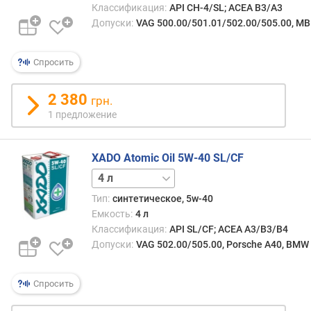
Классификация:
API CH-4/SL; ACEA B3/A3
п
Допуски:
VAG 500.00/501.01/502.00/505.00, MB 
о
о
Спросить
т
з
ы
2 380
грн.
в
1 предложение
а
м
XADO Atomic Oil 5W-40 SL/CF
п
1 л
о
д
Тип:
синтетическое, 5w-40
а
Емкость:
4 л
т
Классификация:
API SL/CF; ACEA A3/B3/B4
е
Допуски:
VAG 502.00/505.00, Porsche A40, BMW 
д
о
Спросить
б
а