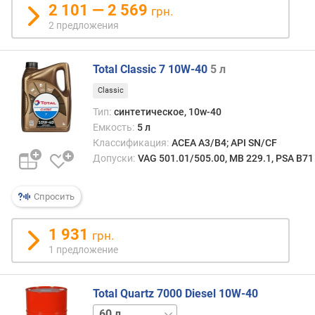
в
2 101 — 2 569
грн.
л
2 предложения
е
н
и
Total Classic 7 10W-40
5 л
я
Classic
п
Тип:
синтетическое, 10w-40
о
Емкость:
5 л
к
Классификация:
ACEA A3/B4; API SN/CF
о
Допуски:
VAG 501.01/505.00, MB 229.1, PSA B71
л
и
ч
Спросить
е
с
1 931
грн.
т
1 предложение
в
у
п
Total Quartz 7000 Diesel 10W-40
р
1 л
4 л
5 л
е