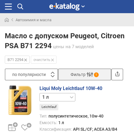
Автохимия и масла
Искали
раньше
Масло с допуском Peugeot, Citroen
PSA B71 2294
цены
на 7 моделей
B71 2294
очистить
по популярности
Фильтр
1
Сортировать
Liqui Moly Leichtlauf 10W-40
п
4 л
20 л
о
п
Leichtlauf
о
Тип:
полусинтетическое, 10w-40
п
Емкость:
1 л
у
Классификация:
API SL/CF; ACEA A3/B4
л