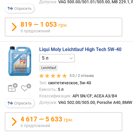
Допуски:
VAG 500.00/501.01/505.00, MB 229.1, 
я
р
Спросить
н
о
819 — 1 053
грн.
с
6 предложений
т
и
Liqui Moly Leichtlauf High Tech 5W-40
о
1 л
4 л
т
д
Leichtlauf
е
5.0 /
2
отзыва
ш
Тип:
синтетическое, 5w-40
е
в
Емкость:
5 л
ы
Классификация:
API SN/CF; ACEA A3/B4
х
Допуски:
VAG 502.00/505.00, Porsche A40, BMW 
Спросить
к
д
4 617 — 5 633
грн.
о
6 предложений
р