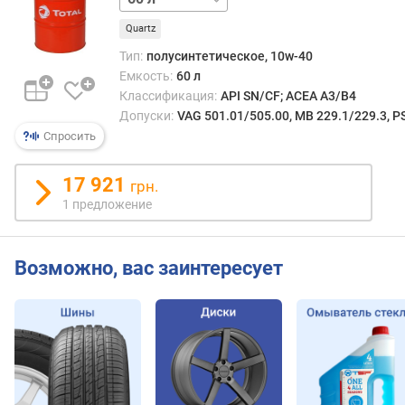
д
Quartz
л
о
Тип:
полусинтетическое, 10w-40
ж
Емкость:
60 л
е
Классификация:
API SN/CF; ACEA A3/B4
н
Допуски:
VAG 501.01/505.00, MB 229.1/229.3, 
и
Спросить
й
17 921
грн.
о
1 предложение
б
ъ
е
Возможно, вас заинтересует
м
(
л
)
с
о