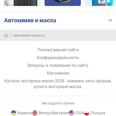
о
т
в
е
Автохимия и масла
т
с
т
Автохимия и масла
в
и
Полная версия сайта
е
с
Конфиденциальность
т
Вопросы и пожелания по сайту
а
н
Магазинам
д
Каталог моторных масел 2026 - новинки, хиты продаж,
а
купить моторные масла
.
р
т
а
Мы в других странах
м
J
Украина
Великобритания
США
Польша