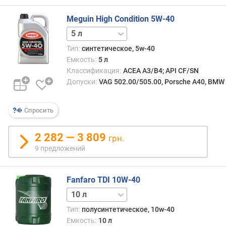
о
г
Meguin High Condition 5W-40
и
1 л
60 л
м
Тип:
синтетическое, 5w-40
о
Емкость:
5 л
т
Классификация:
ACEA A3/B4; API CF/SN
д
Допуски:
VAG 502.00/505.00, Porsche A40, BMW 
о
р
о
Спросить
г
и
2 282 — 3 809
х
грн.
к
9 предложений
д
е
ш
Fanfaro TDI 10W-40
е
1 л
5 л
20 л
в
Тип:
полусинтетическое, 10w-40
ы
Емкость:
10 л
м