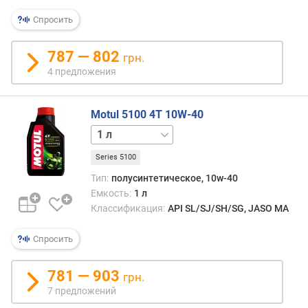
я
р
Спросить
н
о
787 — 802
грн.
с
4 предложения
т
и
Motul 5100 4T 10W-40
о
4 л
т
д
Series 5100
е
ш
Тип:
полусинтетическое, 10w-40
е
Емкость:
1 л
в
Классификация:
API SL/SJ/SH/SG, JASO MA
ы
х
Спросить
к
д
781 — 903
грн.
о
7 предложений
р