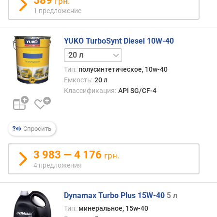
589
грн.
1 предложение
YUKO TurboSynt Diesel 10W-40
1 л
5 л
Тип:
полусинтетическое, 10w-40
Емкость:
20 л
Классификация:
API SG/CF-4
Спросить
3 983 — 4 176
грн.
4 предложения
Dynamax Turbo Plus 15W-40
5 л
Тип:
минеральное, 15w-40