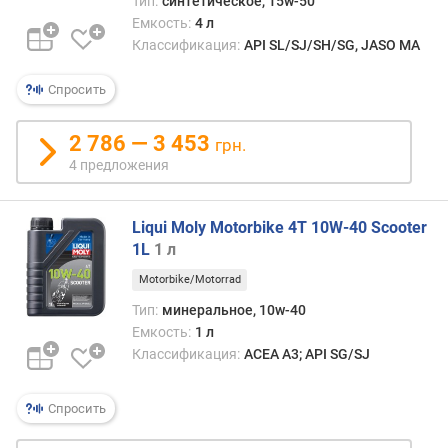
Тип:
синтетическое, 15w-50
Емкость:
4 л
п
Классификация:
API SL/SJ/SH/SG, JASO MA
о
о
Спросить
т
з
ы
2 786 — 3 453
грн.
в
4 предложения
а
м
Liqui Moly Motorbike 4T 10W-40 Scooter
п
1L
1 л
о
Motorbike/Motorrad
д
а
Тип:
минеральное, 10w-40
т
Емкость:
1 л
е
Классификация:
ACEA A3; API SG/SJ
д
о
Спросить
б
а