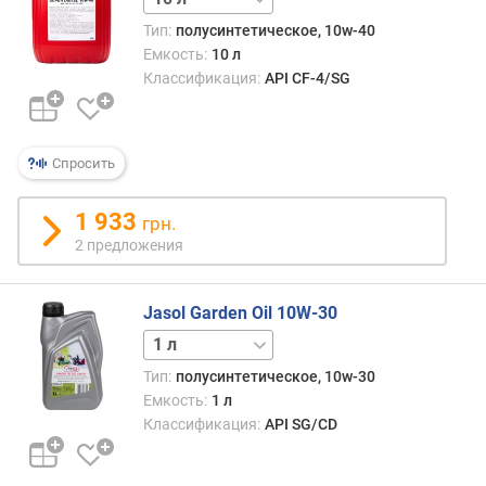
д
Тип:
полусинтетическое, 10w-40
л
Емкость:
10 л
о
Классификация:
API CF-4/SG
ж
е
н
и
Спросить
й
1 933
грн.
о
2 предложения
б
ъ
Jasol Garden Oil 10W-30
е
м
5 л
(
Тип:
полусинтетическое, 10w-30
л
Емкость:
1 л
)
Классификация:
API SG/CD
с
о