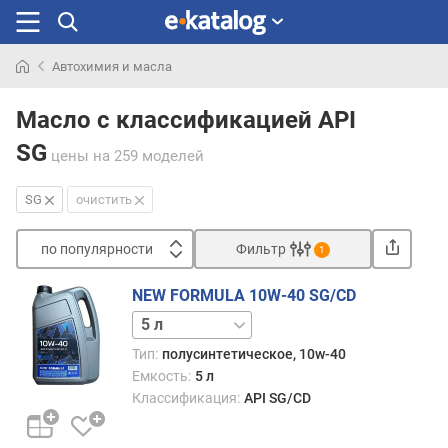
Автохимия и масла
Искали
раньше
Масло с классификацией API
SG
цены
на 259 моделей
SG
очистить
по популярности
Фильтр
1
Сортировать
NEW FORMULA 10W-40 SG/CD
п
0.8 л
1 л
4 л
10 л
о
п
Тип:
полусинтетическое, 10w-40
о
Емкость:
5 л
п
Классификация:
API SG/CD
у
л