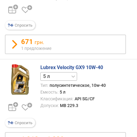
Спросить
671
грн.
1 предложение
Lubrex Velocity GX9 10W-40
1 л
208 л
Тип:
полусинтетическое, 10w-40
Емкость:
5 л
Классификация:
API SG/CF
Допуски:
MB 229.3
Спросить