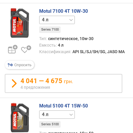
о
г
Motul 7100 4T 10W-30
и
1 л
м
Series 7100
о
т
Тип:
синтетическое, 10w-30
д
Емкость:
4 л
о
Классификация:
API SL/SJ/SH/SG, JASO MA
р
о
Спросить
г
и
4 041 — 4 675
х
грн.
к
4 предложения
д
е
ш
Motul 5100 4T 15W-50
е
1 л
в
ы
Series 5100
м