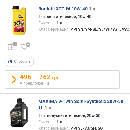
A
S
Bardahl XTC-M 10W-40
1 л
O
Тип:
синтетическое, 10w-40
Емкость:
1 л
Классификация:
API SN/SM/SL/SJ/SH/SG, JASO
Спросить
496 — 762
грн.
9 предложений
MAXIMA V-Twin Semi-Synthetic 20W-50
1L
1 л
Тип:
полусинтетическое, 20w-50
Емкость:
1 л
Классификация:
API SL/SJ/SH/SG