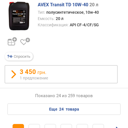
AVEX Transit TD 10W-40
20 л
Тип:
полусинтетическое, 10w-40
Емкость:
20 л
Классификация:
API CF-4/CF/SG
Спросить
3 450
грн.
1 предложение
Показано 24 из 259 товаров
еще
24
товара