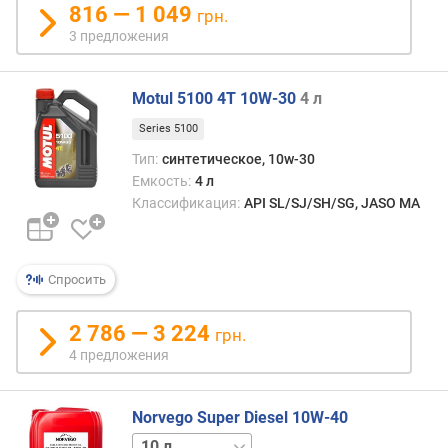
в
816 — 1 049
грн.
л
3 предложения
е
н
и
Motul 5100 4T 10W-30
4 л
я
Series 5100
п
Тип:
синтетическое, 10w-30
о
Емкость:
4 л
к
Классификация:
API SL/SJ/SH/SG, JASO MA
о
л
и
ч
Спросить
е
с
2 786 — 3 224
грн.
т
4 предложения
в
у
п
Norvego Super Diesel 10W-40
р
5 л
20 л
е