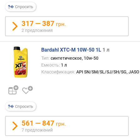
о
Спросить
т
в
е
317 — 387
грн.
т
2 предложения
с
т
в
Bardahl XTC-M 10W-50 1L
1 л
и
Тип:
синтетическое, 10w-50
е
Емкость:
1 л
с
Классификация:
API SN/SM/SL/SJ/SH/SG, JASO
т
а
н
д
а
Спросить
р
т
а
561 — 847
грн.
м
7 предложений
J