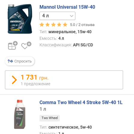
Mannol Universal 15W-40
1 л
5 л
5.0 /
2
отзыва
Тип:
минеральное, 15w-40
Емкость:
4 л
Классификация:
API SG/CD
Спросить
1 731
грн.
1 предложение
Comma Two Wheel 4 Stroke 5W-40 1L
1 л
Two Wheel
Тип:
синтетическое, 5w-40
Емкость:
1 л