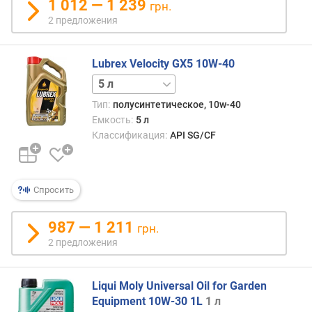
1 012 — 1 239
грн.
2 предложения
Lubrex Velocity GX5 10W-40
1 л
20 л
208 л
Тип:
полусинтетическое, 10w-40
Емкость:
5 л
Классификация:
API SG/CF
Спросить
987 — 1 211
грн.
2 предложения
Liqui Moly Universal Oil for Garden
Equipment 10W-30 1L
1 л