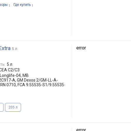
зоры
Где купить
1
1
Extra
error
5 л
ть:
5 л
ACEA C2/C3
Longlife-04, MB
2C917-A, GM Dexos 2/GM-LL-A-
/RN 0710, FCA 9.55535-S1/9.55535-
205 л
error