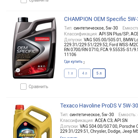
CHAMPION OEM Specific 5W-3
Тип:
синтетическое, 5w-30
Емкост
Классификация:
API SN Plus/SP; AC
Допуски:
VAG 505.00/505.01, BMW Lo
229.31/229.51/229.52, Ford WSS-M2C
RN 0700/RN 0710, FCA 9.55535-S1/9.5
11106
Где купить
2
1 л
4 л
5 л
сравнить
Texaco Havoline ProDS V 5W-3
Тип:
синтетическое, 5w-30
Емкость:
Классификация:
ACEA C3; API SN
Допуски:
VAG 504.00/507.00, Porsche 
229.31/229.51, Chrysler, Dodge, Jeep 