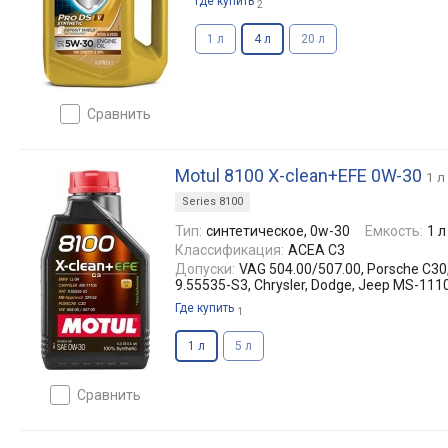
Где купить
2
1 л
4 л
20 л
сравнить
Motul 8100 X-clean+EFE 0W-30
1 л
Series 8100
Тип:
синтетическое, 0w-30
Емкость:
1 л
Классификация:
ACEA C3
Допуски:
VAG 504.00/507.00, Porsche C30
9.55535-S3, Chrysler, Dodge, Jeep MS-111
Где купить
1
1 л
5 л
сравнить