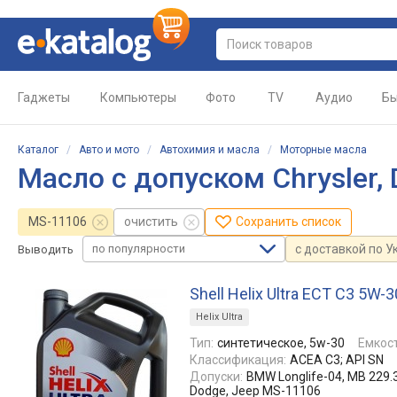
Гаджеты
Компьютеры
Фото
TV
Аудио
Бы
Каталог
/
Авто и мото
/
Автохимия и масла
/
Моторные масла
Масло с допуском Chrysler,
MS-11106
очистить
Сохранить список
по популярности
с доставкой по У
Выводить
Shell Helix Ultra ECT C3 5W-3
Helix Ultra
Тип:
синтетическое, 5w-30
Емкост
Классификация:
ACEA C3; API SN
Допуски:
BMW Longlife-04, MB 229.3
Dodge, Jeep MS-11106