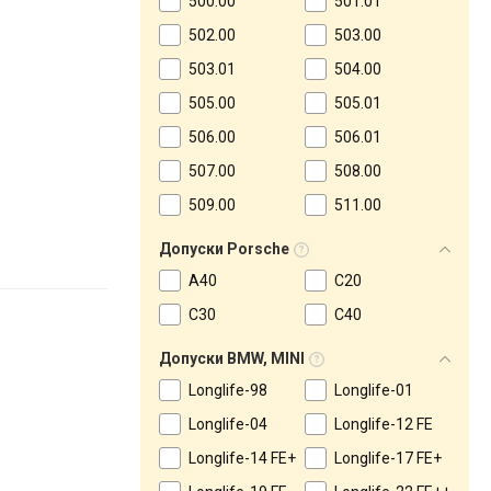
500.00
501.01
502.00
503.00
503.01
504.00
505.00
505.01
506.00
506.01
507.00
508.00
509.00
511.00
Допуски Porsche
A40
C20
C30
C40
Допуски BMW, MINI
Longlife-98
Longlife-01
Longlife-04
Longlife-12 FE
Longlife-14 FE+
Longlife-17 FE+