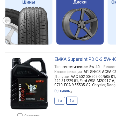
EMKA Supersint PD C-3 5W-4
Тип:
синтетическое, 5w-40
Емкост
Классификация:
API SN/CF; ACEA C
Допуски:
VAG 502.00/505.00/505.01,
229.31/229.51, Ford WSS-M2C917-A, 
0710, FCA 9.55535-S2, Chrysler, Dod
Где купить
2
1 л
5 л
сравнить