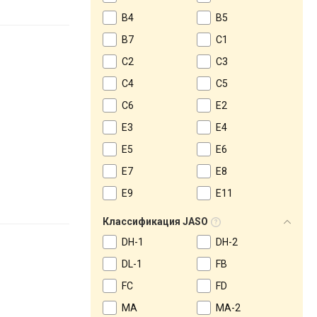
B4
B5
B7
C1
C2
C3
C4
C5
C6
E2
E3
E4
E5
E6
E7
E8
E9
E11
Классификация JASO
DH-1
DH-2
DL-1
FB
FC
FD
MA
MA-2