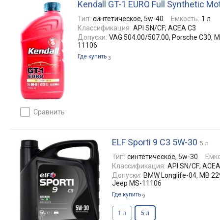
Kendall GT-1 EURO Full Synthetic Mo
Тип:
синтетическое, 5w-40
Емкость:
1 л
Классификация:
API SN/CF; ACEA C3
Допуски:
VAG 504.00/507.00, Porsche C30, MB
11106
Где купить
3
сравнить
ELF Sporti 9 C3 5W-30
5 л
Тип:
синтетическое, 5w-30
Емко
Классификация:
API SN/CF; ACEA
Допуски:
BMW Longlife-04, MB 229
Jeep MS-11106
Где купить
9
1 л
5 л