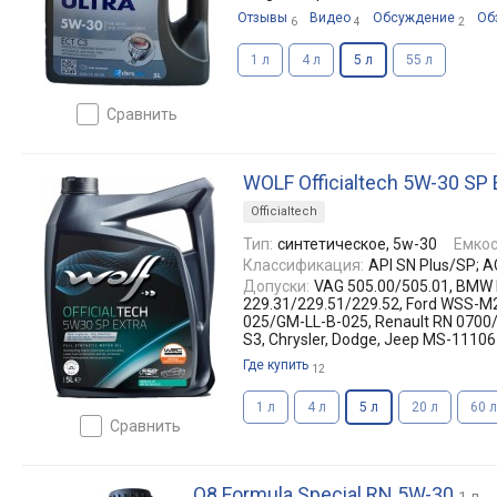
Отзывы
Видео
Обсуждение
Об
6
4
2
1 л
4 л
5 л
55 л
сравнить
WOLF Officialtech 5W-30 SP 
Officialtech
Тип:
синтетическое, 5w-30
Емкос
Классификация:
API SN Plus/SP; 
Допуски:
VAG 505.00/505.01, BMW 
229.31/229.51/229.52, Ford WSS-M
025/GM-LL-B-025, Renault RN 0700
S3, Chrysler, Dodge, Jeep MS-11106
Где купить
12
1 л
4 л
5 л
20 л
60 л
сравнить
Q8 Formula Special RN 5W-30
1 л