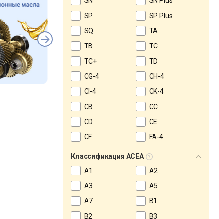
SN
SN Plus
SP
SP Plus
SQ
TA
TB
TC
TC+
TD
CG-4
CH-4
CI-4
CK-4
CB
CC
CD
CE
CF
FA-4
Классификация ACEA
A1
A2
A3
A5
A7
B1
B2
B3