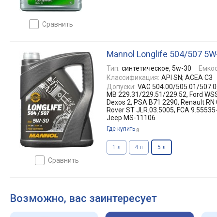
сравнить
Mannol Longlife 504/507 5W
Тип:
синтетическое, 5w-30
Емкос
Классификация:
API SN; ACEA C3
Допуски:
VAG 504.00/505.01/507.00
MB 229.31/229.51/229.52, Ford 
Dexos 2, PSA B71 2290, Renault RN
Rover ST JLR.03.5005, FCA 9.55535-
Jeep MS-11106
Где купить
8
1 л
4 л
5 л
сравнить
Возможно, вас заинтересует