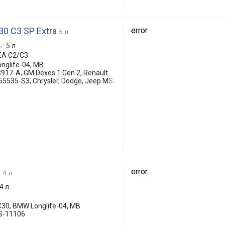
0 C3 SP Extra
error
5 л
ь:
5 л
EA C2/C3
nglife-04, MB
917-A, GM Dexos 1 Gen 2, Renault
5535-S3, Chrysler, Dodge, Jeep MS-
0
error
4 л
4 л
C30, BMW Longlife-04, MB
MS-11106