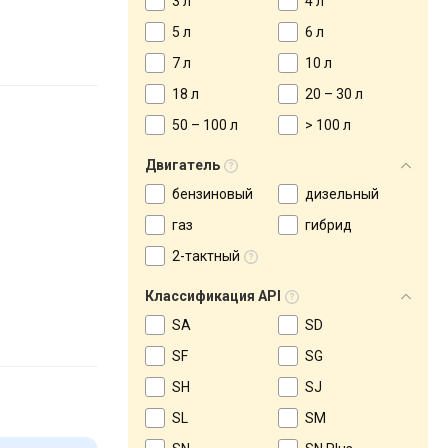
3 л
4 л
5 л
6 л
7 л
10 л
18 л
20 – 30 л
50 – 100 л
> 100 л
Двигатель
бензиновый
дизельный
газ
гибрид
2-тактный
Классификация API
SA
SD
SF
SG
SH
SJ
SL
SM