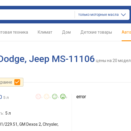
только моторные масла
товая техника
Климат
Дом
Детские товары
Авт
 Dodge, Jeep MS-11106
цены
на 20 модел
краине
0
error
5 л
0
0
1
5
ь:
5 л
1/229.51, GM Dexos 2, Chrysler,