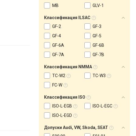
MB
GLV-1
Классификация ILSAC
GF-2
GF-3
GF-4
GF-5
GF-6A
GF-6B
GF-7A
GF-7B
Классификация NMMA
TC-W2
TC-W3
FC-W
Классификация ISO
ISO-L-EGB
ISO-L-EGC
ISO-L-EGD
Допуски Audi, VW, Skoda, SEAT