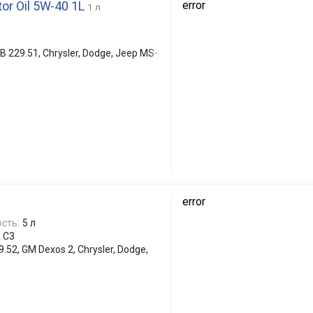
tor Oil 5W-40 1L
error
1 л
 229.51, Chrysler, Dodge, Jeep MS-
error
сть:
5 л
 C3
.52, GM Dexos 2, Chrysler, Dodge,