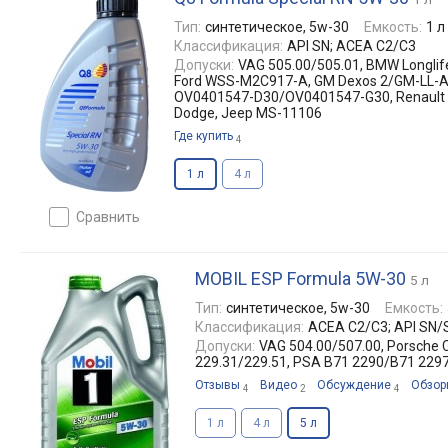
Тип:
синтетическое, 5w-30
Емкость:
1 л
Классификация:
API SN; ACEA C2/C3
Допуски:
VAG 505.00/505.01, BMW Longlif
Ford WSS-M2C917-A, GM Dexos 2/GM-LL-A
OV0401547-D30/OV0401547-G30, Renault RN
Dodge, Jeep MS-11106
Где купить
4
1 л
4 л
сравнить
MOBIL ESP Formula 5W-30
5 л
Тип:
синтетическое, 5w-30
Емкость:
Классификация:
ACEA C2/C3; API SN
Допуски:
VAG 504.00/507.00, Porsche 
229.31/229.51, PSA B71 2290/B71 2297
Отзывы
Видео
Обсуждение
Обзор
4
2
4
1 л
4 л
5 л