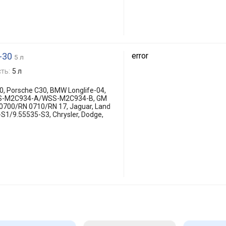
-30
error
5 л
ть:
5 л
, Porsche C30, BMW Longlife-04,
WSS-M2C934-A/WSS-M2C934-B, GM
 0700/RN 0710/RN 17, Jaguar, Land
S1/9.55535-S3, Chrysler, Dodge,