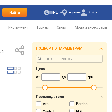
RU
Найти
Украина
Войти
о
Инструмент
Туризм
Спорт
Мода и аксессуары
ПОДБОР ПО ПАРАМЕТРАМ
ей
Цена
от
до
грн.
Производители
Aral
Bardahl
Castrol
ELF