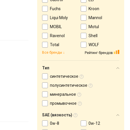
Fuchs
Kroon
Liqui Moly
Mannol
MOBIL
Motul
Ravenol
Shell
Total
WOLF
Все бренды
Рейтинг брендов
Тип
синтетическое
полусинтетическое
минеральное
промывочное
SAE (вязкость)
0w-8
0w-12