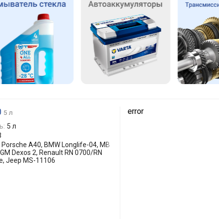
0
error
5 л
ь:
5 л
3
 Porsche A40, BMW Longlife-04, MB
GM Dexos 2, Renault RN 0700/RN
ge, Jeep MS-11106