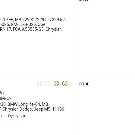
e-19 FE, MB 229.31/229.51/229.52,
-025/GM-LL-B-025, Opel
 17, FCA 9.55535-S3, Chrysler,
error
0
0
2
2
5 л
/SM/CF
C30, BMW Longlife-04, MB
, Chrysler, Dodge, Jeep MS-11106
ы
Где купить
1
3