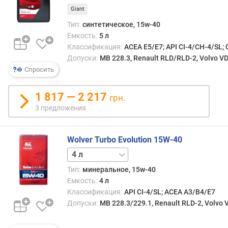
Giant
Тип:
синтетическое, 15w-40
Емкость:
5 л
Классификация:
ACEA E5/E7; API CI-4/CH-4/SL; 
Допуски:
MB 228.3, Renault RLD/RLD-2, Volvo VD
Спросить
1 817 — 2 217
грн.
3 предложения
Wolver Turbo Evolution 15W-40
1 л
5 л
20 л
208 л
Тип:
минеральное, 15w-40
Емкость:
4 л
Классификация:
API CI-4/SL; ACEA A3/B4/E7
Допуски:
MB 228.3/229.1, Renault RLD-2, Volvo