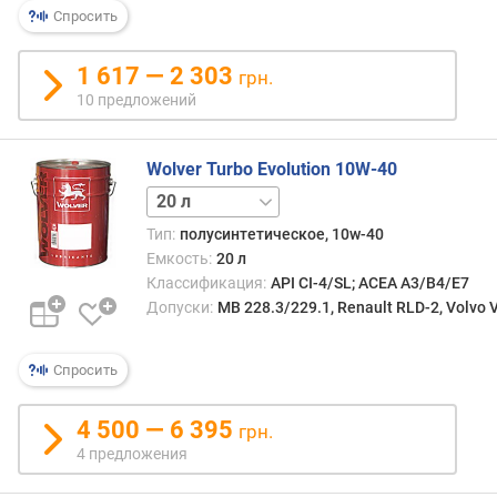
Спросить
1 617 — 2 303
грн.
10 предложений
Wolver Turbo Evolution 10W-40
1 л
4 л
5 л
60 л
Тип:
полусинтетическое, 10w-40
Емкость:
20 л
Классификация:
API CI-4/SL; ACEA A3/B4/E7
Допуски:
MB 228.3/229.1, Renault RLD-2, Volvo
Спросить
4 500 — 6 395
грн.
4 предложения