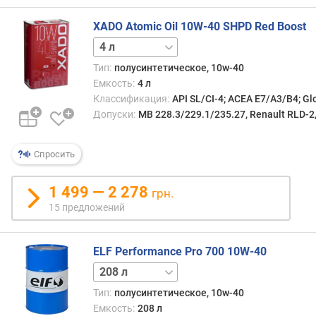
о
г
XADO Atomic Oil 10W-40 SHPD Red Boost
и
1 л
5 л
20 л
м
Тип:
полусинтетическое, 10w-40
о
Емкость:
4 л
т
Классификация:
API SL/CI-4; ACEA E7/A3/B4; Gl
д
Допуски:
MB 228.3/229.1/235.27, Renault RLD-2,
о
р
о
Спросить
г
и
1 499 — 2 278
х
грн.
к
15 предложений
д
е
ш
ELF Performance Pro 700 10W-40
е
20 л
в
Тип:
полусинтетическое, 10w-40
ы
Емкость:
208 л
м