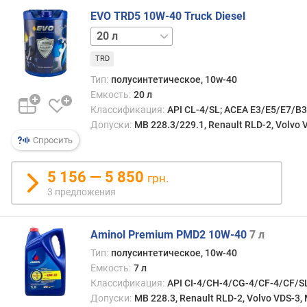
EVO TRD5 10W-40 Truck Diesel
10 л
200 л
TRD
Тип:
полусинтетическое, 10w-40
Емкость:
20 л
Классификация:
API CL-4/SL; ACEA E3/E5/E7/B3
Допуски:
MB 228.3/229.1, Renault RLD-2, Volvo 
Спросить
5 156 — 5 850
грн.
3 предложения
Aminol Premium PMD2 10W-40
7 л
Тип:
полусинтетическое, 10w-40
Емкость:
7 л
Классификация:
API CI-4/CH-4/CG-4/CF-4/CF/SL
Допуски:
MB 228.3, Renault RLD-2, Volvo VDS-3,