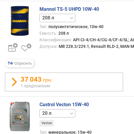
A
S
Mannol TS-5 UHPD 10W-40
O
5 л
10 л
20 л
Тип:
полусинтетическое, 10w-40
Емкость:
208 л
Классификация:
API CI-4/CH-4/CG-4/CF-4/SL; 
Допуски:
MB 228.3/229.1, Renault RLD-2, MAN M
Спросить
37 043
грн.
1 предложение
Castrol Vecton 15W-40
208 л
Vecton
Тип:
минеральное, 15w-40