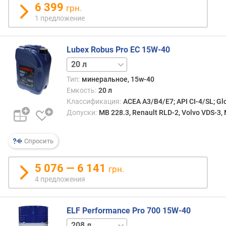
в
6 399
грн.
л
1 предложение
е
н
и
Lubex Robus Pro EC 15W-40
я
5 л
п
Тип:
минеральное, 15w-40
о
Емкость:
20 л
к
Классификация:
ACEA A3/B4/E7; API CI-4/SL; Gl
о
Допуски:
MB 228.3, Renault RLD-2, Volvo VDS-3,
л
и
ч
Спросить
е
с
5 076 — 6 141
грн.
т
4 предложения
в
у
п
ELF Performance Pro 700 15W-40
р
20 л
е