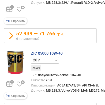
Допуски:
MB 228.3/229.1, Renault RLD-2, Volvo
п
о
о
Спросить
т
з
ы
52 939 — 71 766
грн.
в
6 предложений
а
м
ZIC X5000 10W-40
п
1 л
4 л
о
д
X5000
а
Тип:
полусинтетическое, 10w-40
т
Емкость:
20 л
е
Классификация:
ACEA E7/A3/B4; API CI-4/SL
д
Допуски:
MB 228.3, Volvo VDS-3, MAN M3275, M
о
Спросить
б
а