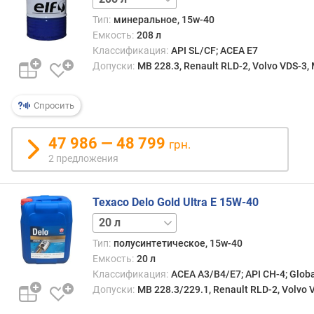
д
Тип:
минеральное, 15w-40
л
Емкость:
208 л
о
Классификация:
API SL/CF; ACEA E7
ж
Допуски:
MB 228.3, Renault RLD-2, Volvo VDS-3,
е
н
и
Спросить
й
47 986 — 48 799
грн.
о
2 предложения
б
ъ
Texaco Delo Gold Ultra E 15W-40
е
м
5 л
(
Тип:
полусинтетическое, 15w-40
л
Емкость:
20 л
)
Классификация:
ACEA A3/B4/E7; API CH-4; Glob
с
Допуски:
MB 228.3/229.1, Renault RLD-2, Volvo 
о