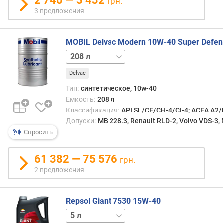
2 740 — 3 432
грн.
3 предложения
MOBIL Delvac Modern 10W-40 Super Defen
20 л
Delvac
Тип:
синтетическое, 10w-40
Емкость:
208 л
Классификация:
API SL/CF/CH-4/CI-4; ACEA A2
Допуски:
MB 228.3, Renault RLD-2, Volvo VDS-3
Спросить
61 382 — 75 576
грн.
2 предложения
Repsol Giant 7530 15W-40
20 л