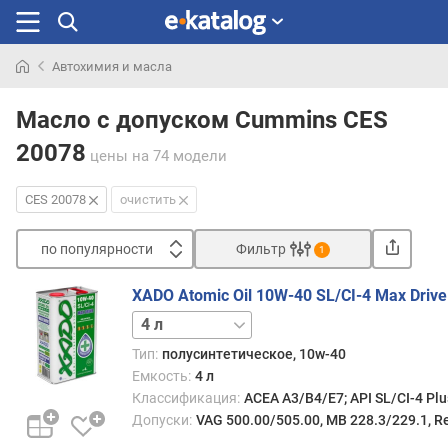
Автохимия и масла
Искали
раньше
Масло с допуском Cummins CES
20078
цены
на 74 модели
CES 20078
очистить
по популярности
Фильтр
1
Сортировать
XADO Atomic Oil 10W-40 SL/CI-4 Max Drive
п
1 л
5 л
о
п
Тип:
полусинтетическое, 10w-40
о
Емкость:
4 л
п
Классификация:
ACEA A3/B4/E7; API SL/CI-4 Pl
у
Допуски:
VAG 500.00/505.00, MB 228.3/229.1, R
л