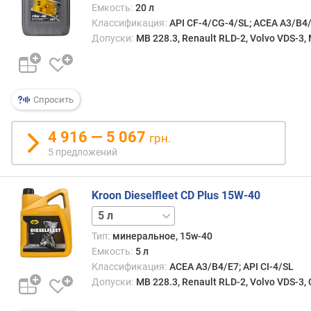
Емкость:
20 л
Классификация:
API CF-4/CG-4/SL; ACEA A3/B4
Допуски:
MB 228.3, Renault RLD-2, Volvo VDS-
Спросить
4 916 — 5 067
грн.
5 предложений
Kroon Dieselfleet CD Plus 15W-40
1 л
15 л
20 л
Тип:
минеральное, 15w-40
Емкость:
5 л
Классификация:
ACEA A3/B4/E7; API CI-4/SL
Допуски:
MB 228.3, Renault RLD-2, Volvo VDS-3