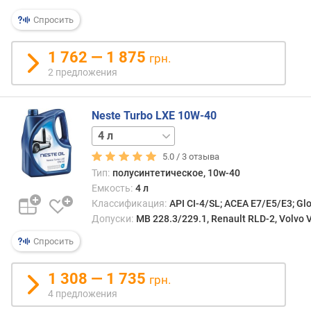
я
р
Спросить
н
о
1 762 — 1 875
грн.
с
2 предложения
т
и
Neste Turbo LXE 10W-40
о
20 л
т
д
5.0 /
3
отзыва
е
Тип:
полусинтетическое, 10w-40
ш
Емкость:
4 л
е
Классификация:
API CI-4/SL; ACEA E7/E5/E3; Gl
в
Допуски:
MB 228.3/229.1, Renault RLD-2, Volvo
ы
х
Спросить
к
д
1 308 — 1 735
грн.
о
4 предложения
р