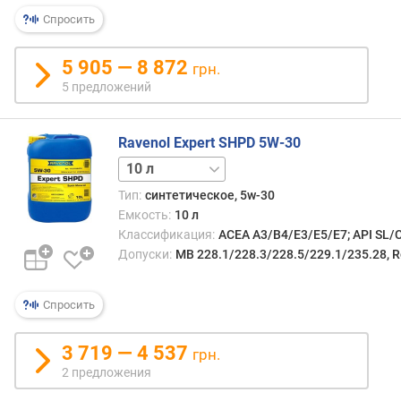
о
Спросить
т
в
е
5 905 — 8 872
грн.
т
5 предложений
с
т
в
Ravenol Expert SHPD 5W-30
и
20 л
е
с
Тип:
синтетическое, 5w-30
т
Емкость:
10 л
а
Классификация:
ACEA A3/B4/E3/E5/E7; API SL/C
н
Допуски:
MB 228.1/228.3/228.5/229.1/235.28, R
д
а
Спросить
р
т
а
3 719 — 4 537
грн.
м
2 предложения
J