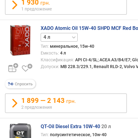
1 930
грн.
1 предложение
XADO Atomic Oil 15W-40 SHPD MCF Red Bo
1 л
Тип:
минеральное, 15w-40
Емкость:
4 л
Классификация:
API CI-4/SL; ACEA А3/B4/Е7; Gl
Допуски:
MB 228.3/229.1, Renault RLD-2, Volvo 
Спросить
1 899 — 2 143
грн.
2 предложения
QT-Oil Diesel Extra 10W-40
20 л
Тип:
полусинтетическое, 10w-40