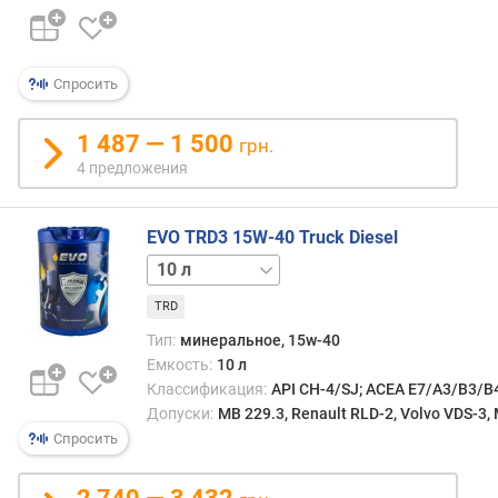
Спросить
1 487 — 1 500
грн.
4 предложения
EVO TRD3 15W-40 Truck Diesel
20 л
TRD
Тип:
минеральное, 15w-40
Емкость:
10 л
Классификация:
API CH-4/SJ; ACEA E7/A3/B3/B4
Допуски:
MB 229.3, Renault RLD-2, Volvo VDS-3,
Спросить