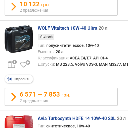
в
10 122
грн.
л
2 предложения
е
н
и
WOLF Vitaltech 10W-40 Ultra
20 л
я
Vitaltech
п
Тип:
полусинтетическое, 10w-40
о
Емкость:
20 л
к
Классификация:
ACEA E4/E7; API CI-4
о
Допуски:
MB 228.5, Volvo VDS-3, MAN M3277, MTU
л
и
ч
Спросить
е
с
6 571 — 7 853
грн.
т
2 предложения
в
у
п
Avia Turbosynth HDFE 14 10W-40 20L
20 л
р
Тип:
синтетическое, 10w-40
е