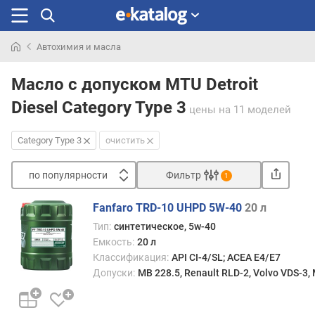
Автохимия и масла
Искали
раньше
Масло с допуском MTU Detroit
Diesel Category Type 3
цены
на 11 моделей
Category Type 3
очистить
по популярности
Фильтр
1
Сортировать
Fanfaro TRD-10 UHPD 5W-40
20 л
п
Тип:
синтетическое, 5w-40
о
Емкость:
20 л
п
Классификация:
API CI-4/SL; ACEA E4/E7
о
Допуски:
MB 228.5, Renault RLD-2, Volvo VDS-3,
п
у
л