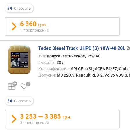
я
р
Спросить
н
о
6 360
грн.
с
1 предложение
т
и
Tedex Diesel Truck UHPD (S) 10W-40 20L
2
о
Тип:
полусинтетическое, 15w-40
т
Емкость:
20 л
д
е
Классификация:
API CF-4/SL; ACEA E4/E7; Globa
ш
Допуски:
MB 228.5, Renault RLD-2, Volvo VDS-3,
е
в
ы
х
Спросить
к
д
3 253 — 3 385
грн.
о
3 предложения
р