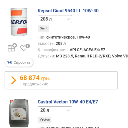
о
г
Repsol Giant 9540 LL 10W-40
и
5 л
20 л
м
Giant
о
т
Тип:
синтетическое, 10w-40
д
Емкость:
208 л
о
Классификация:
API CF; ACEA E4/E7
р
Допуски:
MB 228.5, Renault RLD-2/RXD, Volvo VD
о
Спросить
г
и
68 874
х
грн.
к
1 предложение
д
е
ш
Castrol Vecton 10W-40 E4/E7
е
208 л
в
ы
Vecton
м