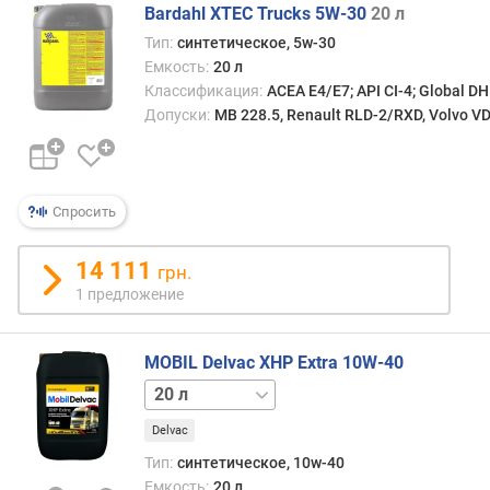
A
Bardahl XTEC Trucks 5W-30
20 л
S
Тип:
синтетическое, 5w-30
O
Емкость:
20 л
Классификация:
ACEA E4/E7; API CI-4; Global D
Допуски:
MB 228.5, Renault RLD-2/RXD, Volvo VD
Спросить
14 111
грн.
1 предложение
MOBIL Delvac XHP Extra 10W-40
4 л
208 л
Delvac
Тип:
синтетическое, 10w-40
Емкость:
20 л