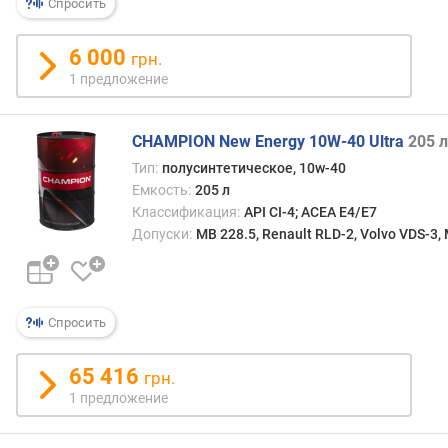
Спросить
о
т
в
6 000
грн.
е
1 предложение
т
с
т
CHAMPION New Energy 10W-40 Ultra
205 л
в
Тип:
полусинтетическое, 10w-40
и
Емкость:
205 л
е
Классификация:
API CI-4; ACEA E4/E7
с
Допуски:
MB 228.5, Renault RLD-2, Volvo VDS-3,
т
а
н
д
а
Спросить
р
т
65 416
грн.
а
1 предложение
м
J