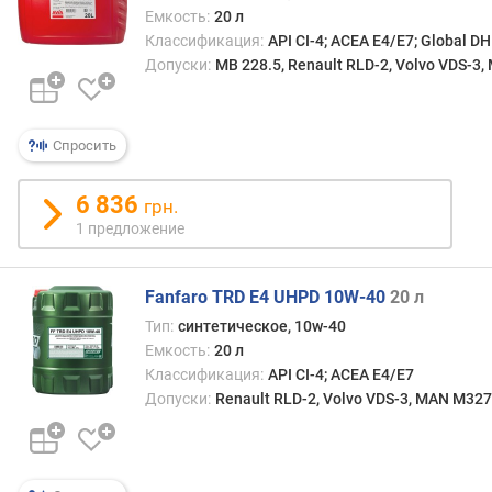
Емкость:
20 л
д
л
Классификация:
API CI-4; ACEA E4/E7; Global D
о
Допуски:
MB 228.5, Renault RLD-2, Volvo VDS-3,
ж
е
н
Спросить
и
й
6 836
грн.
1 предложение
о
б
ъ
Fanfaro TRD E4 UHPD 10W-40
20 л
е
Тип:
синтетическое, 10w-40
м
Емкость:
20 л
(
Классификация:
API CI-4; ACEA E4/E7
л
Допуски:
Renault RLD-2, Volvo VDS-3, MAN M327
)
с
о