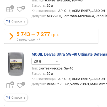
Тип:
полусинтетическое, 10w-40
Емкость:
20 л
п
Классификация:
API CI-4; ACEA E4/E7, JASO DH-
о
Допуски:
MB 228.5, Ford WSS-M2C944-A, Renault
о
Спросить
т
з
ы
5 743 — 7 277
грн.
в
5 предложений
а
м
MOBIL Delvac Ultra 5W-40 Ultimate Defens
п
208 л
о
д
Тип:
синтетическое, 5w-40
а
Емкость:
20 л
т
Классификация:
API CI-4; ACEA E4/E7, JASO DH-
е
Допуски:
Renault RLD-2, Volvo VDS-3, MAN M327
д
о
Спросить
б
а