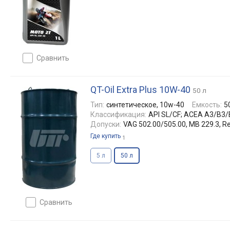
сравнить
QT-Oil Extra Plus 10W-40
50 л
Тип:
синтетическое, 10w-40
Емкость:
5
Классификация:
API SL/CF; ACEA A3/B3/
Допуски:
VAG 502.00/505.00, MB 229.3, R
Где купить
1
5 л
50 л
сравнить