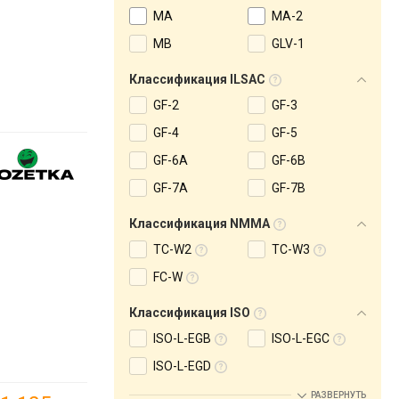
MA
MA-2
MB
GLV-1
Классификация ILSAC
GF-2
GF-3
GF-4
GF-5
GF-6A
GF-6B
GF-7A
GF-7B
Классификация NMMA
TC-W2
TC-W3
FC-W
Классификация ISO
ISO-L-EGB
ISO-L-EGC
ISO-L-EGD
РАЗВЕРНУТЬ