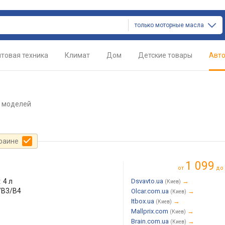
только моторные масла
товая техника
Климат
Дом
Детские товары
Авт
8 моделей
краине
1 099
от
до
:
4 л
Dsvavto.ua
→
(Киев)
/B3/B4
Olcar.com.ua
→
(Киев)
Itbox.ua
→
(Киев)
Mallprix.com
→
(Киев)
Brain.com.ua
→
(Киев)