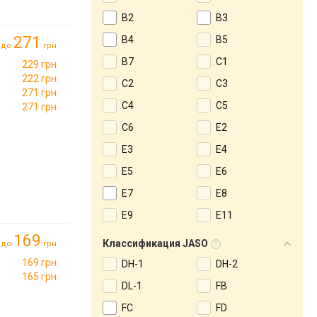
B2
B3
271
B4
B5
до
грн.
B7
C1
229 грн.
222 грн.
C2
C3
271 грн.
C4
C5
271 грн.
C6
E2
E3
E4
E5
E6
E7
E8
E9
E11
169
Классификация JASO
до
грн.
169 грн.
DH-1
DH-2
165 грн.
DL-1
FB
FC
FD