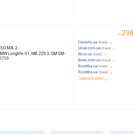
298
от
Dsvavto.ua
→
(Киев)
ASO MA-2
Olcar.com.ua
→
(Киев)
BMW Longlife-01, MB 229.3, GM GM-
Itbox.ua
→
(Киев)
 0710
Brain.com.ua
→
(Киев)
Rozetka.ua
→
(Киев)
Rozetka.ua
→
(Киев)
Сравнить цены
→
6