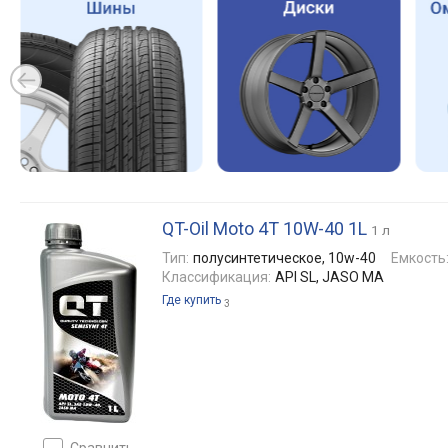
QT-Oil Moto 4T 10W-40 1L
1 л
Тип:
полусинтетическое, 10w-40
Емкость
Классификация:
API SL, JASO MA
Где купить
3
сравнить