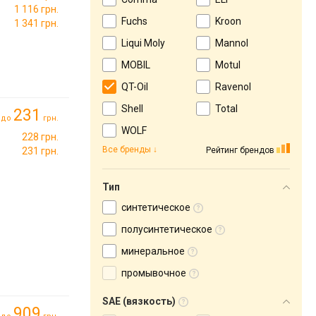
1 116 грн.
Fuchs
Kroon
1 341 грн.
Liqui Moly
Mannol
MOBIL
Motul
QT-Oil
Ravenol
Shell
Total
231
до
грн.
WOLF
228 грн.
Все бренды
Рейтинг брендов
231 грн.
Тип
синтетическое
полусинтетическое
минеральное
промывочное
SAE (вязкость)
909