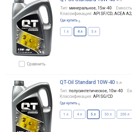
Тип:
минеральное, 15w-40
Емкость
Классификация:
API SF/CD; ACEA A2
Где купить
6
1 л
4 л
5 л
сравнить
QT-Oil Standard 10W-40
5 л
Тип:
полусинтетическое, 10w-40
Ем
Классификация:
API SG/CD
Где купить
6
1 л
4 л
5 л
50 л
200 л