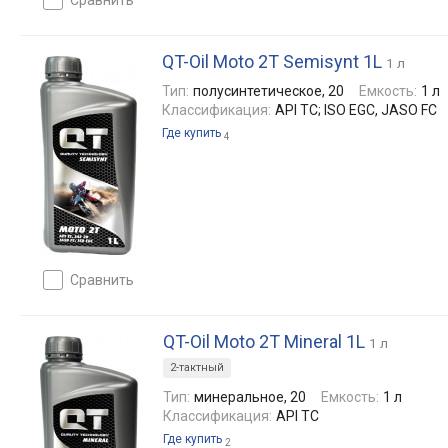
QT-Oil Moto 2T Semisynt 1L
1 л
Тип:
полусинтетическое, 20
Емкость:
1 л
Классификация:
API TC; ISO EGC, JASO FC
Где купить
4
сравнить
QT-Oil Moto 2T Mineral 1L
1 л
2-тактный
Тип:
минеральное, 20
Емкость:
1 л
Классификация:
API TC
Где купить
2