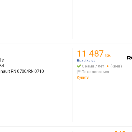
11 487
грн.
0 л
Rozetka.ua
B4
С нами 7 лет
(Киев)
enault RN 0700/RN 0710
Пожаловаться
Купить!