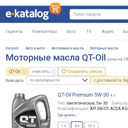
Гаджеты
Компьютеры
Фото
TV
Аудио
Бы
Каталог
/
Авто и мото
/
Автохимия и масла
/
Моторные масла
Моторные масла QT-Oil
цены
на 1
QT-Oil
очистить
Сохранить список
по популярности
с доставкой по У
Выводить
QT-Oil Premium 5W-30
4 л
Тип:
синтетическое, 5w-30
Емкость
Классификация:
API SN/CF; ACEA A3
Где купить
7
1 л
4 л
50 л