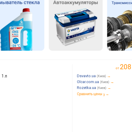
208
от
:
1 л
Dsvavto.ua
→
(Киев)
Olcar.com.ua
→
(Киев)
Rozetka.ua
→
(Киев)
Сравнить цены
→
3