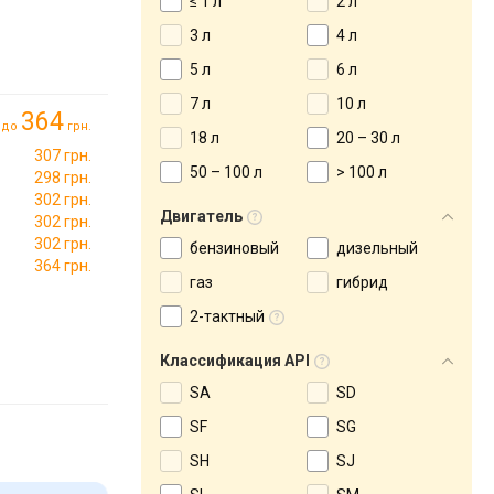
≤ 1 л
2 л
3 л
4 л
5 л
6 л
7 л
10 л
364
до
грн.
18 л
20 – 30 л
307 грн.
50 – 100 л
> 100 л
298 грн.
302 грн.
Двигатель
302 грн.
302 грн.
бензиновый
дизельный
364 грн.
газ
гибрид
2-тактный
Классификация API
SA
SD
SF
SG
SH
SJ