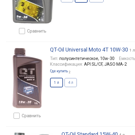
сравнить
QT-Oil Universal Moto 4T 10W-30
1 л
Тип:
полусинтетическое, 10w-30
Емкость
Классификация:
API SL/CF, JASO MA-2
Где купить
2
1 л
4 л
сравнить
QT-Oil Standard 15W-40
4 л