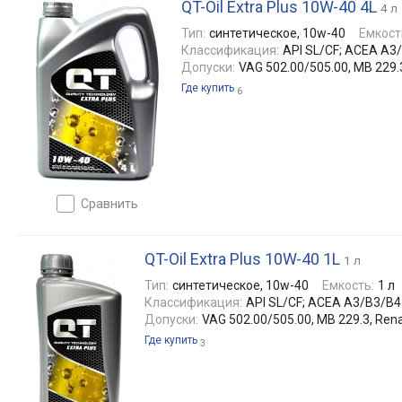
QT-Oil Extra Plus 10W-40 4L
4 л
Тип:
синтетическое, 10w-40
Емкост
Классификация:
API SL/CF; ACEA A3
Допуски:
VAG 502.00/505.00, MB 229.
Где купить
6
сравнить
QT-Oil Extra Plus 10W-40 1L
1 л
Тип:
синтетическое, 10w-40
Емкость:
1 л
Классификация:
API SL/CF; ACEA A3/B3/B4
Допуски:
VAG 502.00/505.00, MB 229.3, Ren
Где купить
3