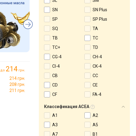
SL
SM
SN
SN Plus
SP
SP Plus
SQ
TA
TB
TC
TC+
TD
CG-4
CH-4
CI-4
CK-4
214
до
грн.
CB
CC
214 грн.
208 грн.
CD
CE
211 грн.
CF
FA-4
Классификация ACEA
A1
A2
A3
A5
A7
B1