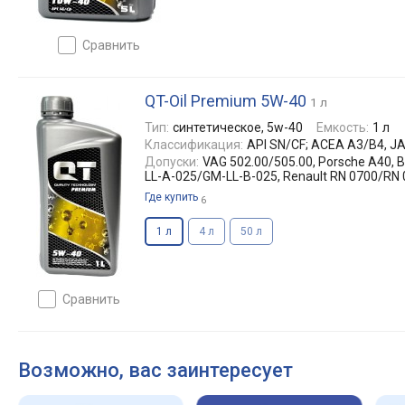
сравнить
QT-Oil Premium 5W-40
1 л
Тип:
синтетическое, 5w-40
Емкость:
1 л
Классификация:
API SN/CF; ACEA A3/B4, J
Допуски:
VAG 502.00/505.00, Porsche A40, 
LL-A-025/GM-LL-B-025, Renault RN 0700/RN
Где купить
6
1 л
4 л
50 л
сравнить
Возможно, вас заинтересует