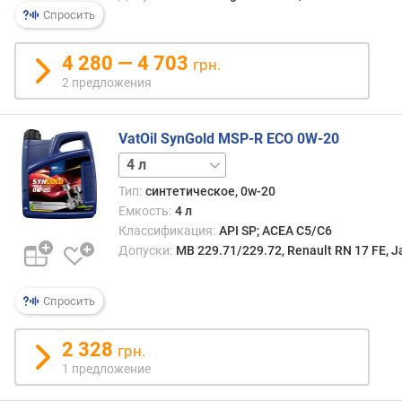
р
Спросить
н
о
4 280 — 4 703
грн.
с
2 предложения
т
и
VatOil SynGold MSP-R ECO 0W-20
о
5 л
т
д
Тип:
синтетическое, 0w-20
е
Емкость:
4 л
ш
Классификация:
API SP; ACEA C5/C6
е
Допуски:
MB 229.71/229.72, Renault RN 17 FE, J
в
ы
х
Спросить
к
д
2 328
грн.
о
1 предложение
р
о