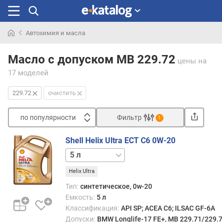
Автохимия и масла
Искали
раньше
Масло с допуском MB 229.72
цены
на
17 моделей
229.72
очистить
по популярности
Фильтр
1
Сортировать
Shell Helix Ultra ECT C6 0W-20
п
1 л
о
п
Helix Ultra
о
Тип:
синтетическое, 0w-20
п
Емкость:
5 л
у
Классификация:
API SP; ACEA C6; ILSAC GF-6A
л
Допуски:
BMW Longlife-17 FE+, MB 229.71/229.
я