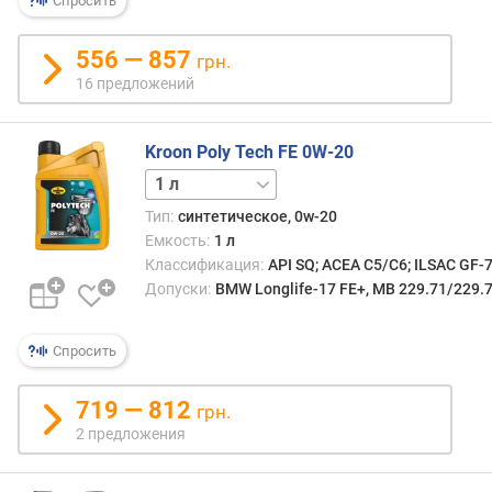
Спросить
т
в
556 — 857
грн.
е
16 предложений
т
с
т
Kroon Poly Tech FE 0W-20
в
5 л
и
е
Тип:
синтетическое, 0w-20
с
Емкость:
1 л
т
Классификация:
API SQ; ACEA C5/C6; ILSAC GF-
а
Допуски:
BMW Longlife-17 FE+, MB 229.71/229.
н
д
а
Спросить
р
т
719 — 812
а
грн.
м
2 предложения
J
A