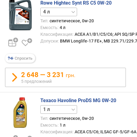
Rowe Hightec Synt RS C5 0W-20
S
O
1 л
5 л
20 л
Тип:
синтетическое, 0w-20
Емкость:
4 л
Классификация:
ACEA A1/B1/C5/C6; API SQ/SP R
Допуски:
BMW Longlife-17 FE+, MB 229.71/229.
Спросить
2 648 — 3 231
грн.
5 предложений
Texaco Havoline ProDS MG 0W-20
4 л
Тип:
синтетическое, 0w-20
Емкость:
1 л
Классификация:
ACEA C5/C6; ILSAC GF-5/GF-6A