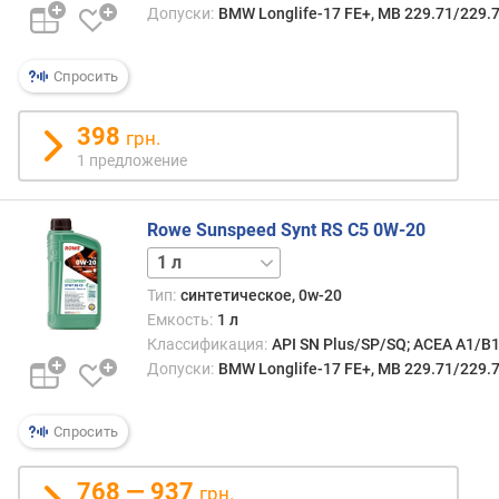
Допуски:
BMW Longlife-17 FE+, MB 229.71/229.
п
о
о
Спросить
т
з
398
грн.
ы
1 предложение
в
а
м
Rowe Sunspeed Synt RS C5 0W-20
п
5 л
о
Тип:
синтетическое, 0w-20
д
Емкость:
1 л
а
Классификация:
API SN Plus/SP/SQ; ACEA A1/B
т
Допуски:
BMW Longlife-17 FE+, MB 229.71/229.
е
д
о
Спросить
б
а
768 — 937
в
грн.