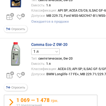
Тип:
синтетическое, 0w-20
Емкость:
1 л
Классификация:
API SP; ACEA C5/C6; ILSAC GF-
Допуски:
MB 229.72, Ford WSS-M2C947-B1/WSS-M
Ожидается в продаже
Спросить
Comma Eco-Z 0W-20
5 л
Тип:
синтетическое, 0w-20
Емкость:
1 л
Классификация:
ACEA C5; API SP; ILSAC GF-5/G
Допуски:
BMW Longlife-17 FE+, MB 229.71/229.7
Спросить
1 069 — 1 478
грн.
12 предложений