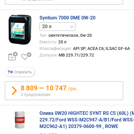
Syntium 7000 DME 0W-20
1 л
5 л
Тип:
синтетическое, 0w-20
Емкость:
20 л
Классификация:
API SP; ACEA C6; ILSAC GF-6A
Допуски:
MB 229.71/229.72
Спросить
8 809 — 10 747
грн.
3 предложения
Олива 0W20 HIGHTEC SYNT RS C5 (60L) (
229.72/Ford WSS-M2C947-A/B1/Ford WSS
M2C962-A1) 20379-0600-99 , ROWE