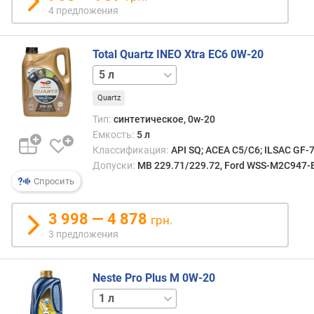
л
4 предложения
е
н
и
Total Quartz INEO Xtra EC6 0W-20
я
1 л
п
Quartz
о
Тип:
синтетическое, 0w-20
к
Емкость:
5 л
о
Классификация:
API SQ; ACEA C5/C6; ILSAC GF-
л
Допуски:
MB 229.71/229.72, Ford WSS-M2C947-B
и
Спросить
ч
е
с
3 998 — 4 878
грн.
т
3 предложения
в
у
п
Neste Pro Plus M 0W-20
р
4 л
е