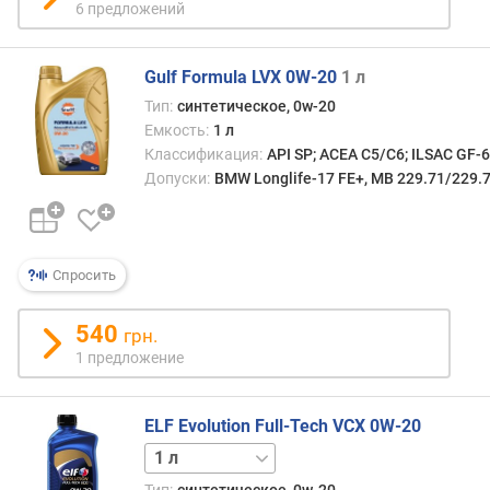
6 предложений
Gulf Formula LVX 0W-20
1 л
Тип:
синтетическое, 0w-20
Емкость:
1 л
Классификация:
API SP; ACEA C5/C6; ILSAC GF-
Допуски:
BMW Longlife-17 FE+, MB 229.71/229.7
Спросить
540
грн.
1 предложение
ELF Evolution Full-Tech VCX 0W-20
5 л