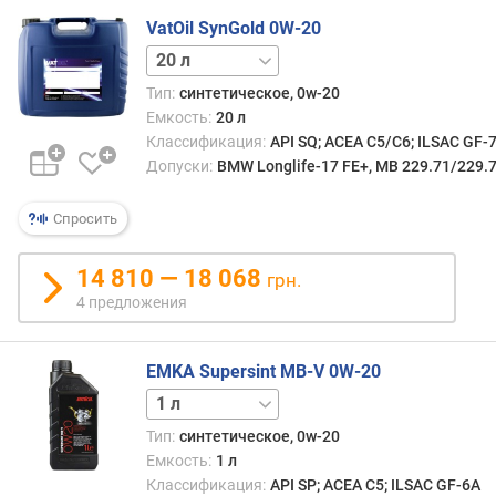
г
VatOil SynGold 0W-20
и
1 л
4 л
м
Тип:
синтетическое, 0w-20
о
Емкость:
20 л
т
Классификация:
API SQ; ACEA C5/C6; ILSAC GF-
д
Допуски:
BMW Longlife-17 FE+, MB 229.71/229.
о
р
о
Спросить
г
и
14 810 — 18 068
грн.
х
4 предложения
к
д
е
EMKA Supersint MB-V 0W-20
ш
5 л
е
в
Тип:
синтетическое, 0w-20
ы
Емкость:
1 л
м
Классификация:
API SP; ACEA C5; ILSAC GF-6A