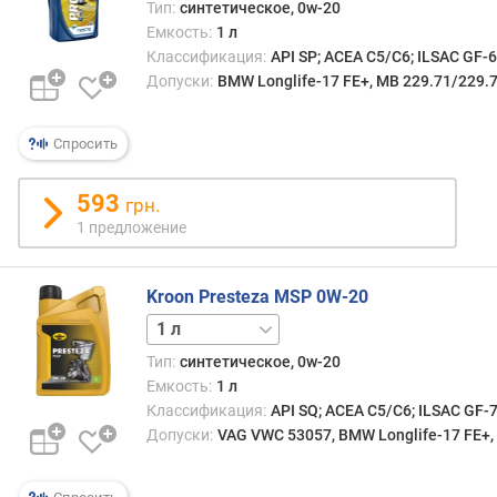
д
Тип:
синтетическое, 0w-20
л
Емкость:
1 л
о
Классификация:
API SP; ACEA C5/C6; ILSAC GF-
ж
Допуски:
BMW Longlife-17 FE+, MB 229.71/229.7
е
н
Спросить
и
й
593
грн.
1 предложение
о
б
ъ
Kroon Presteza MSP 0W-20
е
5 л
15 л
60 л
208 л
м
(
Тип:
синтетическое, 0w-20
л
Емкость:
1 л
)
Классификация:
API SQ; ACEA C5/C6; ILSAC GF-
Допуски:
VAG VWC 53057, BMW Longlife-17 FE+,
с
о
о