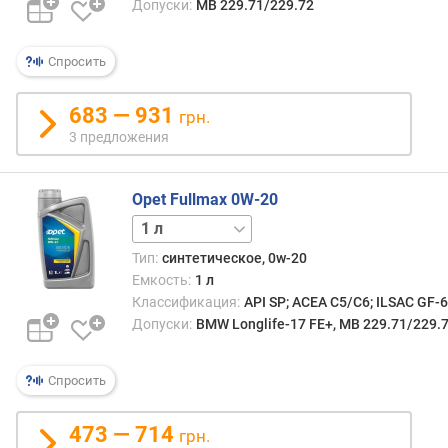
Допуски:
MB 229.71/229.72
Спросить
683 — 931
грн.
3 предложения
Opet Fullmax 0W-20
5 л
Тип:
синтетическое, 0w-20
Емкость:
1 л
Классификация:
API SP; ACEA C5/C6; ILSAC GF-
Допуски:
BMW Longlife-17 FE+, MB 229.71/229.7
Спросить
473 — 714
грн.