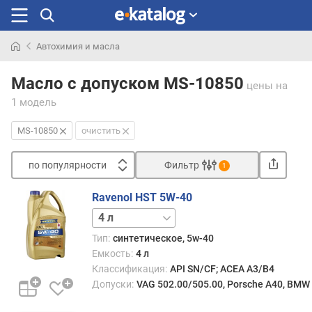
Автохимия и масла
Искали
раньше
Масло с допуском MS-10850
цены
на
1 модель
MS-10850
очистить
по популярности
Фильтр
1
Сортировать
Ravenol HST 5W-40
п
1 л
5 л
о
п
Тип:
синтетическое, 5w-40
о
Емкость:
4 л
п
Классификация:
API SN/CF; ACEA A3/B4
у
Допуски:
VAG 502.00/505.00, Porsche A40, BMW 
л
я