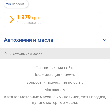
р
Спросить
н
о
1 979
грн.
с
1 предложение
т
и
Автохимия и масла
о
т
д
Автохимия и масла
е
ш
е
Полная версия сайта
в
Конфиденциальность
ы
х
Вопросы и пожелания по сайту
к
Магазинам
д
о
Каталог моторных масел 2026 - новинки, хиты продаж,
р
купить моторные масла
.
о