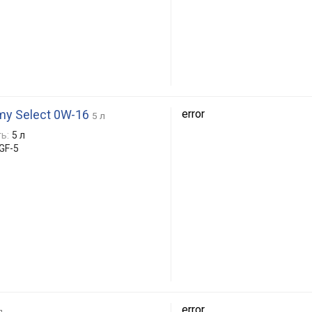
my Select 0W-16
error
5 л
ь:
5 л
 GF-5
error
л