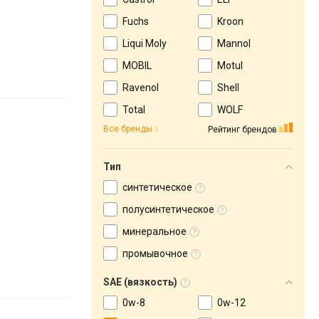
Fuchs
Kroon
Liqui Moly
Mannol
MOBIL
Motul
Ravenol
Shell
Total
WOLF
Все бренды
Рейтинг брендов
Тип
синтетическое
полусинтетическое
минеральное
промывочное
SAE (вязкость)
0w-8
0w-12