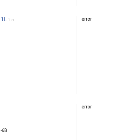
 1L
error
1 л
error
F-6B