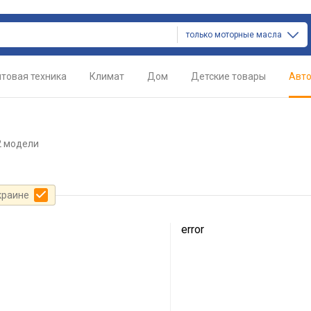
только моторные масла
товая техника
Климат
Дом
Детские товары
Авт
2 модели
краине
error