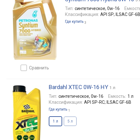
Тип:
синтетическое, 0w-16
Емкост
Классификация:
API SP; ILSAC GF-6
Где купить
3
сравнить
Bardahl XTEC 0W-16 HY
1 л
Тип:
синтетическое, 0w-16
Емкость:
1 л
Классификация:
API SР-RC; ILSAC GF-6B
Где купить
1
1 л
5 л