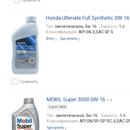
Honda Ultimate Full Synthetic 0W-16
Тип:
синтетическое, 0w-16
Емкость:
1 л
Классификация:
API SN; ILSAC GF-5
Фото
Где купить
2
5
сравнить
MOBIL Super 3000 0W-16
1 л
Super 3000
Тип:
синтетическое, 0w-16
Емкость:
1 л
Классификация:
API SN/SP/SP RC; ILSAC G
Где купить
3