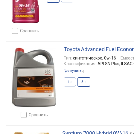
сравнить
Toyota Advanced Fuel Econo
Тип:
синтетическое, 0w-16
Емкост
Классификация:
API SN Plus; ILSAC
Где купить
4
1 л
5 л
сравнить
Syntium 7000 Hybrid 0W-16
5 