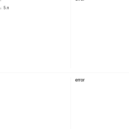
ь:
5 л
B
error