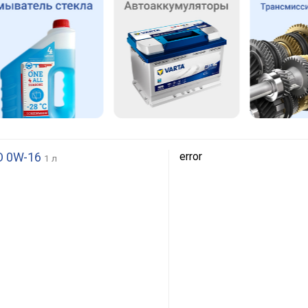
O 0W-16
error
1 л