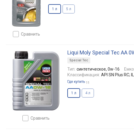
1 л
5 л
сравнить
Liqui Moly Special Tec AA 0
Special Tec
Тип:
синтетическое, 0w-16
Емко
Классификация:
API SN Plus RC; I
Где купить
11
1 л
4 л
сравнить