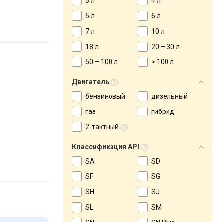
3 л
4 л
5 л
6 л
7 л
10 л
18 л
20 – 30 л
50 – 100 л
> 100 л
Двигатель
бензиновый
дизельный
газ
гибрид
2-тактный
Классификация API
SA
SD
SF
SG
SH
SJ
SL
SM