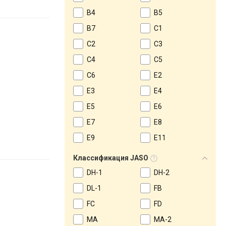
B4
B5
B7
C1
C2
C3
C4
C5
C6
E2
E3
E4
E5
E6
E7
E8
E9
E11
Классификация JASO
DH-1
DH-2
DL-1
FB
FC
FD
MA
MA-2