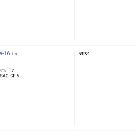
W-16
error
1 л
сть:
1 л
LSAC: GF-5