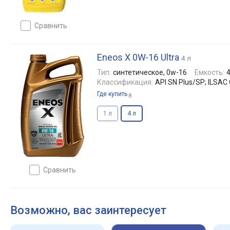
сравнить
Eneos X 0W-16 Ultra
4 л
Тип:
синтетическое, 0w-16
Емкость:
4
Классификация:
API SN Plus/SP; ILSAC
Где купить
8
1 л
4 л
сравнить
Возможно, вас заинтересует