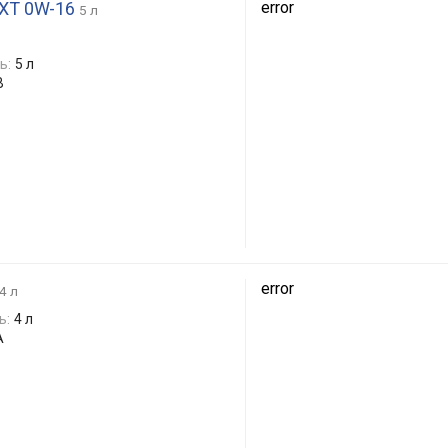
e XT 0W-16
error
5 л
ь:
5 л
B
error
4 л
ь:
4 л
A