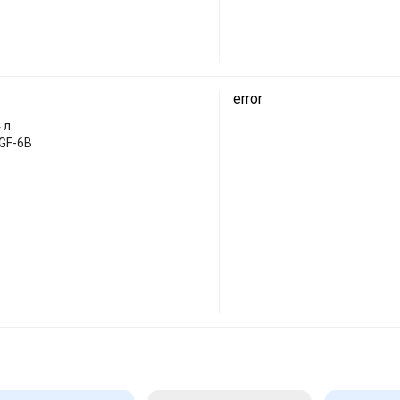
error
 л
 GF-6B