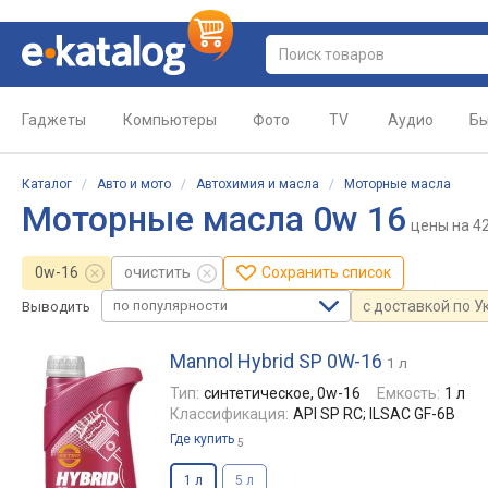
Гаджеты
Компьютеры
Фото
TV
Аудио
Бы
Каталог
/
Авто и мото
/
Автохимия и масла
/
Моторные масла
Моторные масла 0w 16
цены
на 4
0w-16
очистить
Сохранить список
по популярности
с доставкой по У
Выводить
Mannol Hybrid SP 0W-16
1 л
Тип:
синтетическое, 0w-16
Емкость:
1 л
Классификация:
API SP RC; ILSAC GF-6B
Где купить
5
1 л
5 л