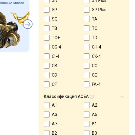
SN
SN Plus
SP
SP Plus
SQ
TA
TB
TC
TC+
TD
CG-4
CH-4
CI-4
CK-4
CB
CC
CD
CE
CF
FA-4
Классификация ACEA
A1
A2
A3
A5
A7
B1
B2
B3