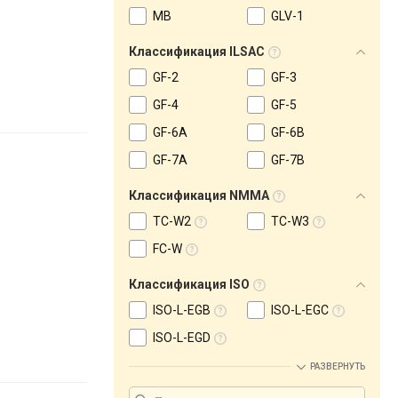
MB
GLV-1
Классификация ILSAC
GF-2
GF-3
GF-4
GF-5
GF-6A
GF-6B
GF-7A
GF-7B
Классификация NMMA
TC-W2
TC-W3
FC-W
Классификация ISO
ISO-L-EGB
ISO-L-EGC
ISO-L-EGD
РАЗВЕРНУТЬ