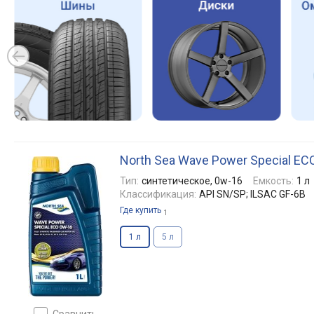
North Sea Wave Power Special EC
Тип:
синтетическое, 0w-16
Емкость:
1 л
Классификация:
API SN/SP; ILSAC GF-6B
Где купить
1
1 л
5 л
сравнить