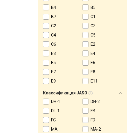
B4
B5
B7
C1
C2
C3
C4
C5
C6
E2
E3
E4
E5
E6
E7
E8
E9
E11
Классификация JASO
DH-1
DH-2
DL-1
FB
FC
FD
MA
MA-2