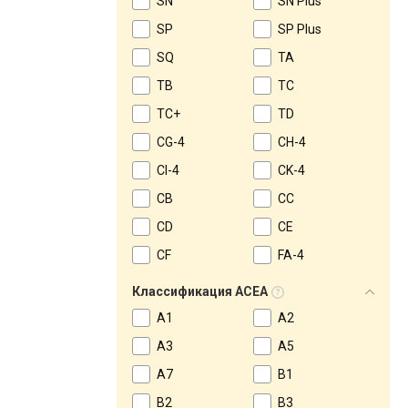
SN
SN Plus
SP
SP Plus
SQ
TA
TB
TC
TC+
TD
CG-4
CH-4
CI-4
CK-4
CB
CC
CD
CE
CF
FA-4
Классификация ACEA
A1
A2
A3
A5
A7
B1
B2
B3