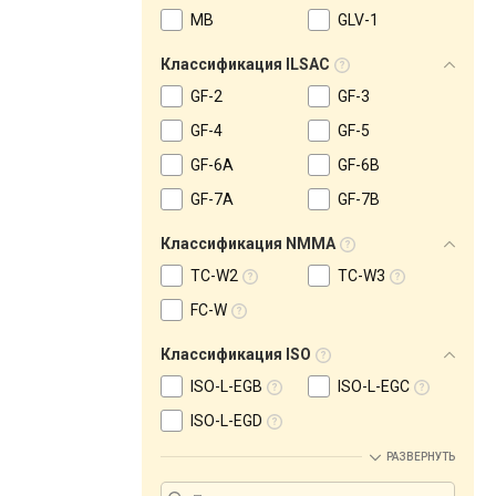
MB
GLV-1
Классификация ILSAC
GF-2
GF-3
GF-4
GF-5
GF-6A
GF-6B
GF-7A
GF-7B
Классификация NMMA
TC-W2
TC-W3
FC-W
Классификация ISO
ISO-L-EGB
ISO-L-EGC
ISO-L-EGD
РАЗВЕРНУТЬ