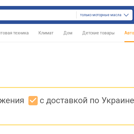
только моторные масла
товая техника
Климат
Дом
Детские товары
Авт
ожения
с доставкой по Украин