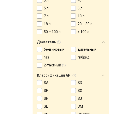
3 л
4 л
5 л
6 л
7 л
10 л
18 л
20 – 30 л
50 – 100 л
> 100 л
Двигатель
бензиновый
дизельный
газ
гибрид
2-тактный
Классификация API
SA
SD
SF
SG
SH
SJ
SL
SM