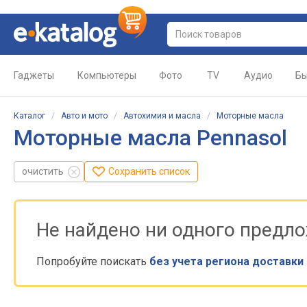
Гаджеты
Компьютеры
Фото
TV
Аудио
Бы
Каталог
/
Авто и мото
/
Автохимия и масла
/
Моторные масла
Моторные масла Pennasol
очистить
Сохранить список
Не найдено ни одного предл
Попробуйте поискать
без учета региона доставки