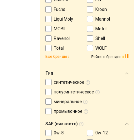
Fuchs
Kroon
Liqui Moly
Mannol
MOBIL
Motul
Ravenol
Shell
Total
WOLF
Все бренды
Рейтинг брендов
Тип
синтетическое
полусинтетическое
минеральное
промывочное
SAE (вязкость)
0w-8
0w-12