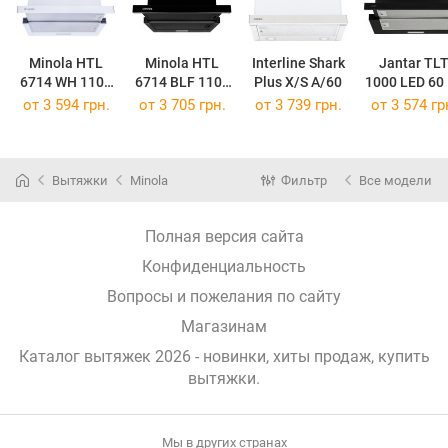
Minola HTL
Minola HTL
Interline Shark
Jantar TL
6714 WH 1100
6714 BLF 1100
Plus X/S A/60
1000 LED 60
LED
LED
от 3 594 грн.
от 3 705 грн.
от 3 739 грн.
от 3 574 гр
Вытяжки
Minola
Фильтр
Все модели
Полная версия сайта
Конфиденциальность
Вопросы и пожелания по сайту
Магазинам
Каталог вытяжек 2026 - новинки, хиты продаж,
купить
вытяжки
.
Мы в других странах