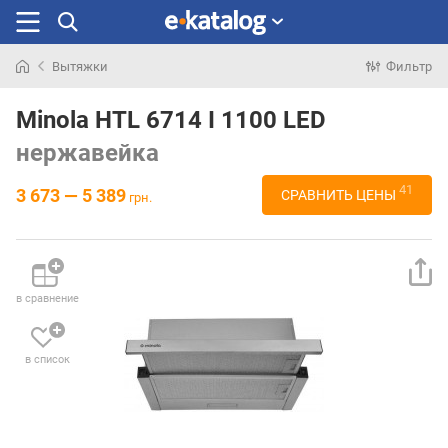
Вытяжки
Фильтр
Искали
раньше
Minola HTL 6714 I 1100 LED
нержавейка
41
3 673 — 5 389
СРАВНИТЬ ЦЕНЫ
грн.
в сравнение
в список