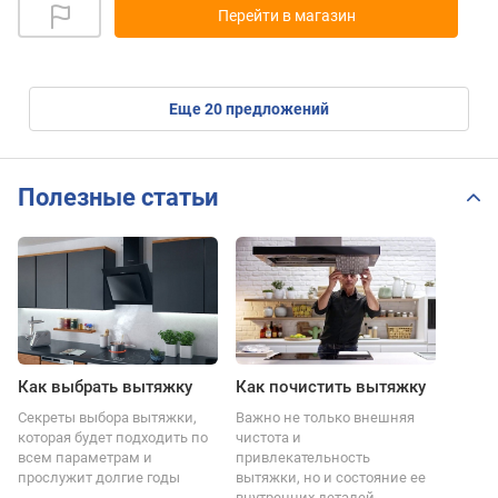
Перейти в магазин
eще
20
предложений
Полезные статьи
Как выбрать вытяжку
Как почистить вытяжку
Секреты выбора вытяжки,
Важно не только внешняя
которая будет подходить по
чистота и
всем параметрам и
привлекательность
прослужит долгие годы
вытяжки, но и состояние ее
внутренних деталей