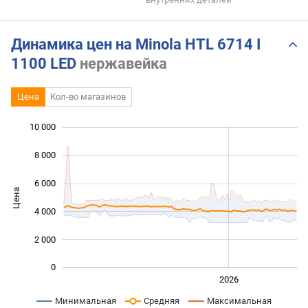
Динамика цен на Minola HTL 6714 I
1100 LED
нержавейка
Цена
Кол-во магазинов
10 000
 000
 000
 000
8 000
6 000
Цена
10 000
4 000
2 000
0
2024
2025
2028
2026
L
Минимальная
Средняя
Максимальная