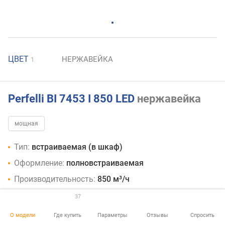
ЦВЕТ
1
Perfelli BI 7453 I 850 LED
нержавейка
мощная
Тип:
встраиваемая (в шкаф)
Оформление:
полновстраиваемая
Производительность:
850 м³/ч
Принцип работы:
отвод / рециркуляция
37
Управление:
кнопки
О модели
Где купить
Параметры
Отзывы
Спросить