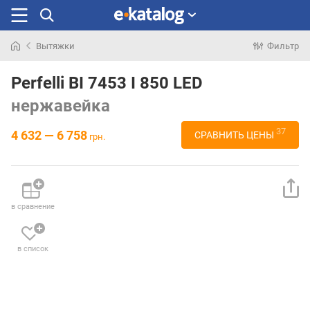
Вытяжки
Фильтр
Искали
раньше
Perfelli BI 7453 I 850 LED
нержавейка
37
4 632 — 6 758
СРАВНИТЬ ЦЕНЫ
грн.
в сравнение
в список