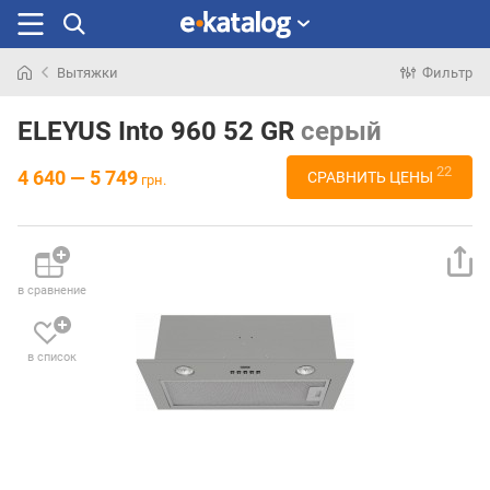
Вытяжки
Фильтр
Искали
раньше
ELEYUS Into 960 52 GR
серый
22
4 640 — 5 749
СРАВНИТЬ ЦЕНЫ
грн.
в сравнение
в список