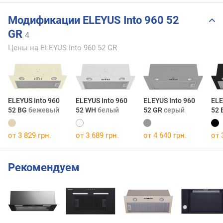
Модификации ELEYUS Into 960 52
GR
4
Цены на ELEYUS Into 960 52 GR
ELEYUS Into 960
ELEYUS Into 960
ELEYUS Into 960
ELE
52 BG
бежевый
52 WH
белый
52 GR
серый
52 
от 3 829 грн.
от 3 689 грн.
от 4 640 грн.
от 
Рекомендуем