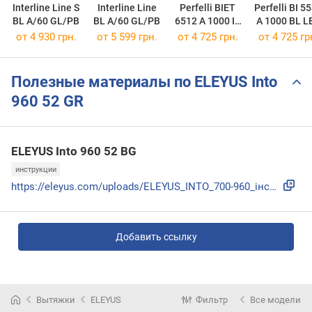
Interline Line S
Interline Line
Perfelli BIET
Perfelli BI 5
BL A/60 GL/PB
BL A/60 GL/PB
6512 A 1000 IV
A 1000 BL L
LED
от 4 930 грн.
от 5 599 грн.
от 4 725 грн.
от 4 725 гр
Полезные материалы по ELEYUS Into
960 52 GR
ELEYUS Into 960 52 BG
инструкции
https://eleyus.com/uploads/ELEYUS_INTO_700-960_інструкція_з...
Добавить ссылку
Вытяжки
ELEYUS
Фильтр
Все модели