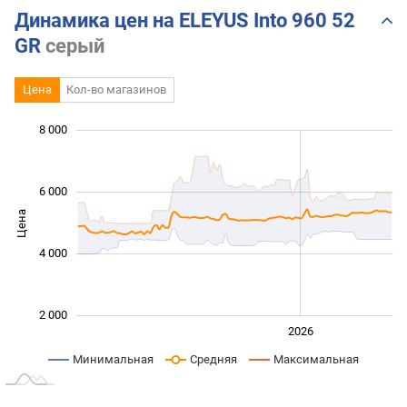
Динамика цен на ELEYUS Into 960 52
GR
серый
Цена
Кол-во магазинов
8 000
 000
 000
 000
 000
 000
0
6 000
Цена
2 000
4 000
2 000
2024
2025
2028
2026
L
Минимальная
Средняя
Максимальная