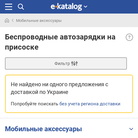
Мобильные аксессуары
Искали
Прис
раньше
Беспроводные автозарядки на
на
присоске
торп
— ав
бесп
Фильтр
ЗУ
(см.
«Тип
Не найдено ни одного предложения
с
заря
доставкой по Украине
устро
испо
Попробуйте поискать
без учета региона доставки
креп
в
виде
прис
Мобильные аксессуары
на