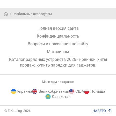
торп
или
лобо
Мобильные аксессуары
стекл
Это
може
Полная версия сайта
быть
Конфиденциальность
един
Вопросы и пожелания по сайту
вари
крепл
Магазинам
одна
Каталог зарядных устройств 2026 - новинки, хиты
в
продаж,
купить зарядки для гаджетов
.
неко
моде
преду
такж
Мы в других странах
возм
Украина
Великобритания
США
Польша
уста
Казахстан
с
помо
E-
на
© E-Katalog, 2026
НАВЕРХ
Katalog
возд