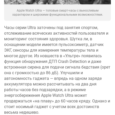
л
о
Apple Watch Ultra — топовые смарт-часы с выносливым
ж
характером и широкими функциональными возможностями.
е
н
Часы серии Ultra заточены под занятия спортом,
и
отслеживание всяческих активностей пользователя и
й
мониторинг состояния здоровья. Шутка ли, в
оснащении модели имеется пульсоксиметр, датчик
ЭКГ, сенсоры для измерения температуры тела и
д
многое другое. Из новшеств в «Ультре» появилась
и
функция обнаружения ДТП Crash Detection и даже
а
встроенная сирена для подачи сигнала бедствия (орет
г
она с громкостью до 86 дБ). Улучшили и
о
автономность гаджета — впредь на одном заряде
н
аккумулятора можно рассчитывать на два дня
а
работы часов без подзарядки, а в режиме
л
энергосбережения Apple Watch Ultra может
ь
продержаться «на плаву» до 60 часов кряду. Однако и
(
"
стоит носимый гаджет с учетом всех достоинств
)
весьма недешево.