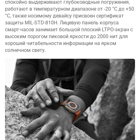
л
спокойно выдерживают глубоководные погружения,
е
работают в температурном диапазоне от -20 °С до +50
н
°С, также носимому девайсу присвоен сертификат
и
защиты MIL-STD-810H. Лицевую панель корпуса
я
смарт-часов занимает большой плоский LTPO-экран с
высоким порогом пиковой яркости до 2000 нит для
п
хорошей читабельности информации на ярком
о
солнечном свету.
к
о
л
и
ч
е
с
т
в
у
п
р
е
д