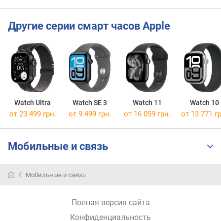
P
Другие серии смарт часов Apple
P
I
(
p
p
i
)
Watch Ultra
Watch SE 3
Watch 11
Watch 10
е
от 23 499 грн.
от 9 499 грн.
от 16 059 грн.
от 13 771 гр
м
к
о
Мобильные и связь
с
т
ь
Мобильные и связь
а
к
к
Полная версия сайта
у
Конфиденциальность
м