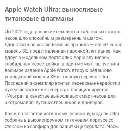
п
Apple Watch Ultra: выносливые
о
о
титановые флагманы
т
з
До 2022 года развитие семейства «яблочных» смарт-
ы
часов шло спокойным размеренным шагом.
в
Единственное исключение из правила — облегченная
а
модель SE, представленная парочкой лет ранее. Как
м
вдруг в модельном портфолио Apple случилась
глобальная перестройка: в один момент выпустили
п
восьмое издание Apple Watch, вторую редакцию
о
упрощенной модели SE и топовую версию Ultra.
д
а
Последний экземпляр впитал передовые наработки
т
купертиновских инженеров, а позиционируется
е
«Ультра» в качестве выносливых смарт-часов для
д
экстремалов, путешественников и дайверов.
о
Как и полагается истинному флагману, модель Ultra
б
а
собрана в высокопрочном титановом корпусе со
в
стеклом из сапфира для защиты циферблата. Часы