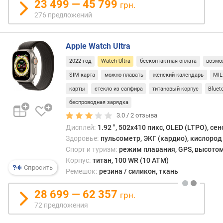
23 499 — 45 799
грн.
и
276 предложений
м
о
Apple Watch Ultra
т
д
2022 год
Watch Ultra
бесконтактная оплата
возмо
о
SIM карта
можно плавать
женский календарь
MIL
р
карты
стекло из сапфира
титановый корпус
Bluet
о
г
беспроводная зарядка
и
3.0 /
2
отзыва
х
Дисплей:
1.92 ", 502x410 пикс, OLED (LTPO), се
к
Здоровье:
пульсометр, ЭКГ (кардио), кислород 
д
Спорт и туризм:
режим плавания, GPS, высотом
е
Корпус:
титан, 100 WR (10 ATM)
ш
Спросить
Ремешок:
резина / силикон, ткань
е
в
28 699 — 62 357
грн.
ы
72 предложения
м