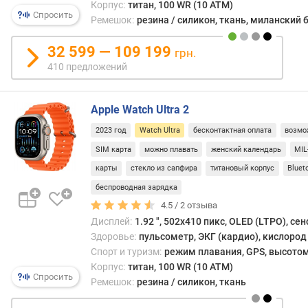
р
Корпус:
титан, 100 WR (10 ATM)
Спросить
н
Ремешок:
резина / силикон, ткань, миланский 
о
с
32 599 — 109 199
грн.
т
410 предложений
и
о
Apple Watch Ultra 2
т
2023 год
Watch Ultra
бесконтактная оплата
возмо
д
е
SIM карта
можно плавать
женский календарь
MIL
ш
карты
стекло из сапфира
титановый корпус
Bluet
е
беспроводная зарядка
в
4.5 /
2
отзыва
ы
х
Дисплей:
1.92 ", 502x410 пикс, OLED (LTPO), се
к
Здоровье:
пульсометр, ЭКГ (кардио), кислород 
д
Спорт и туризм:
режим плавания, GPS, высотом
о
Корпус:
титан, 100 WR (10 ATM)
Спросить
р
Ремешок:
резина / силикон, ткань
о
г