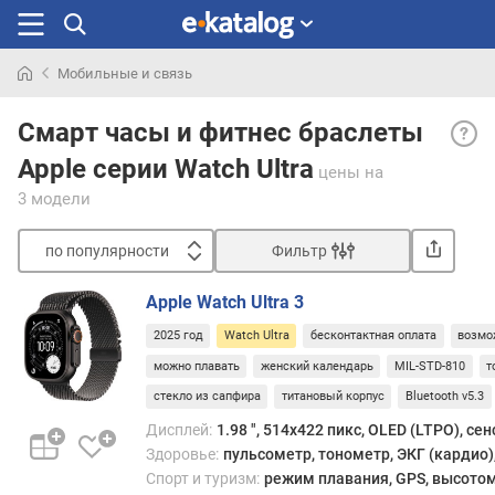
Мобильные и связь
Искали
Флаг
раньше
Смарт часы и фитнес браслеты
смарт
Apple серии Watch Ultra
часы
цены
на
от
3 модели
Apple
с
по популярности
Фильтр
боль
Сортировать
плос
Apple Watch Ultra 3
экран
п
выно
2025 год
Watch Ultra
бесконтактная оплата
возмо
о
харак
п
можно плавать
женский календарь
MIL-STD-810
т
и
о
стекло из сапфира
титановый корпус
Bluetooth v5.3
увел
п
авто
Дисплей:
1.98 ", 514x422 пикс, OLED (LTPO), се
у
Здоровье:
пульсометр, тонометр, ЭКГ (кардио),
л
Спорт и туризм:
режим плавания, GPS, высотом
я