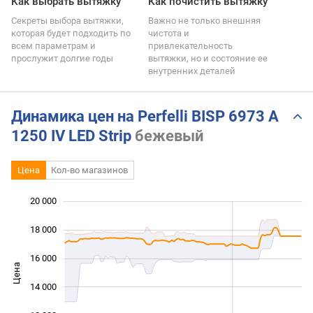
Как выбрать вытяжку
Как почистить вытяжку
Секреты выбора вытяжки,
Важно не только внешняя
которая будет подходить по
чистота и
всем параметрам и
привлекательность
прослужит долгие годы
вытяжки, но и состояние ее
внутренних деталей
Динамика цен на Perfelli BISP 6973 A
1250 IV LED Strip
бежевый
Цена
Кол-во магазинов
20 000
 000
 000
 000
18 000
16 000
Цена
10 000
14 000