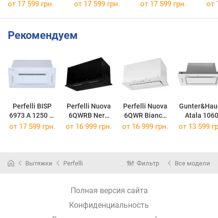
от 17 599 грн.
от 17 599 грн.
от 17 599 грн.
от 
Рекомендуем
Perfelli BISP
Perfelli Nuova
Perfelli Nuova
Gunter&Hau
6973 A 1250 W
6QWRB Nero
6QWR Bianco
Atala 106
LED Strip
Silenzio
Silenzio
GLW
от 17 599 грн.
от 16 999 грн.
от 16 999 грн.
от 13 599 гр
Вытяжки
Perfelli
Фильтр
Все модели
Полная версия сайта
Конфиденциальность