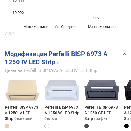
12 000
10 000
2024
2025
2028
2026
L
Минимальная
Средняя
Максимальная
Модификации Perfelli BISP 6973 A
1250 IV LED Strip
4
Цены на Perfelli BISP 6973 A 1250 IV LED Strip
Perfelli BISP 6973
Perfelli BISP 6973
Perfelli BISP 6973
Per
A 1250 IV LED
A 1250 W LED Strip
A 1250 GF LED
A 1
Strip
бежевый
белый
Strip
графит
Str