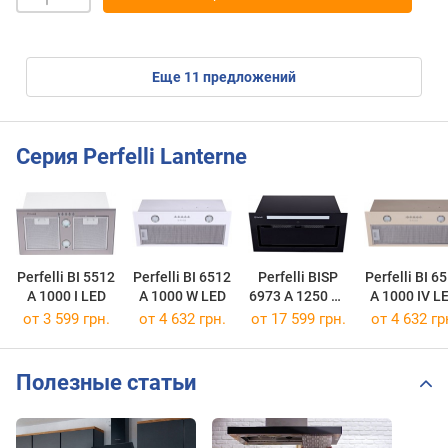
eще
11
предложений
Серия Perfelli Lanterne
Perfelli BI 5512
Perfelli BI 6512
Perfelli BISP
Perfelli BI 6
A 1000 I LED
A 1000 W LED
6973 A 1250 BL
A 1000 IV L
LED Strip
от 3 599 грн.
от 4 632 грн.
от 17 599 грн.
от 4 632 гр
Полезные статьи