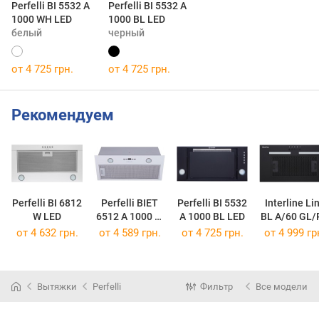
Perfelli BI 5532 A
Perfelli BI 5532 A
1000 WH LED
1000 BL LED
белый
черный
от 4 725 грн.
от 4 725 грн.
Рекомендуем
Perfelli BI 6812
Perfelli BIET
Perfelli BI 5532
Interline Li
W LED
6512 A 1000 W
A 1000 BL LED
BL A/60 GL/
LED
от 4 632 грн.
от 4 589 грн.
от 4 725 грн.
от 4 999 гр
Вытяжки
Perfelli
Фильтр
Все модели