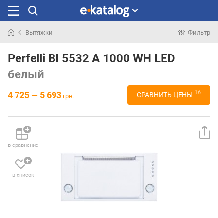
Вытяжки
Фильтр
Искали
раньше
Perfelli BI 5532 A 1000 WH LED
белый
16
4 725 — 5 693
СРАВНИТЬ ЦЕНЫ
грн.
в сравнение
в список