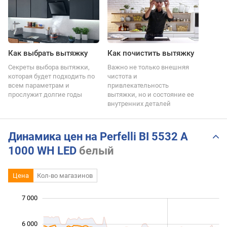
Как выбрать вытяжку
Как почистить вытяжку
Секреты выбора вытяжки,
Важно не только внешняя
которая будет подходить по
чистота и
всем параметрам и
привлекательность
прослужит долгие годы
вытяжки, но и состояние ее
внутренних деталей
Динамика цен на Perfelli BI 5532 A
1000 WH LED
белый
Цена
Кол-во магазинов
 500
 500
 000
 000
 000
7 000
6 000