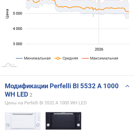
Цена
5 000
3 500
4 000
3 000
2024
2025
2028
2026
L
Минимальная
Средняя
Максимальная
Модификации Perfelli BI 5532 A 1000
WH LED
2
Цены на Perfelli BI 5532 A 1000 WH LED