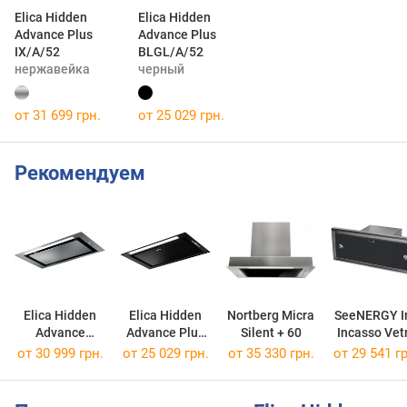
Elica Hidden
Elica Hidden
Advance Plus
Advance Plus
IX/A/52
BLGL/A/52
нержавейка
черный
от 31 699 грн.
от 25 029 грн.
Рекомендуем
Elica Hidden
Elica Hidden
Nortberg Micra
SeeNERGY Ir
Advance
Advance Plus
Silent + 60
Incasso Vet
IX/A/52
BLGL/A/52
56 BL
от 30 999 грн.
от 25 029 грн.
от 35 330 грн.
от 29 541 гр