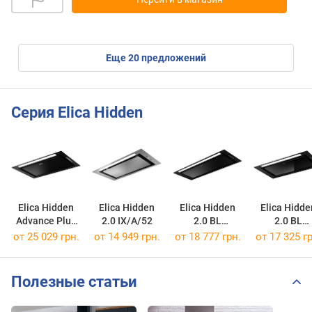
eще
20
предложений
Серия Elica Hidden
Elica Hidden
Elica Hidden
Elica Hidden
Elica Hidde
Advance Plus
2.0 IX/A/52
2.0 BL
2.0 BL
BLGL/A/52
MAT/A/72
MAT/A/52
от 25 029 грн.
от 14 949 грн.
от 18 777 грн.
от 17 325 гр
Полезные статьи