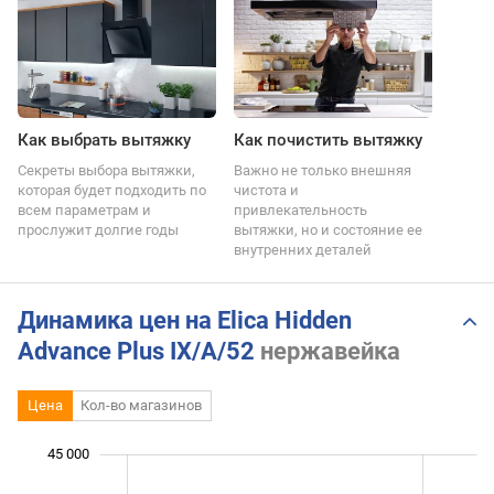
Как выбрать вытяжку
Как почистить вытяжку
Секреты выбора вытяжки,
Важно не только внешняя
которая будет подходить по
чистота и
всем параметрам и
привлекательность
прослужит долгие годы
вытяжки, но и состояние ее
внутренних деталей
Динамика цен на Elica Hidden
Advance Plus IX/A/52
нержавейка
Цена
Кол-во магазинов
45 000
 000
 000
 000