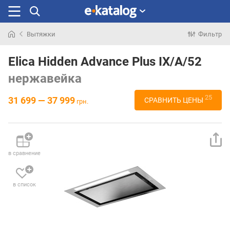
Вытяжки
Фильтр
Искали
раньше
Elica Hidden Advance Plus IX/A/52
нержавейка
25
31 699 — 37 999
СРАВНИТЬ ЦЕНЫ
грн.
в сравнение
в список