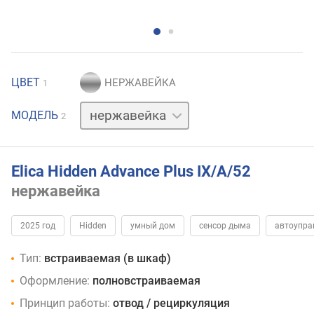
ЦВЕТ
1
черный
МОДЕЛЬ
2
Elica Hidden Advance Plus IX/A/52
нержавейка
2025 год
Hidden
умный дом
сенсор дыма
автоупра
Тип:
встраиваемая (в шкаф)
Оформление:
полновстраиваемая
Принцип работы:
отвод / рециркуляция