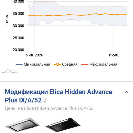
40 000
35 000
Цена
20 000
30 000
25 000
20 000
Янв. 2027
Июль
Окт.
Янв. 2026
Июль
L
Минимальная
Средняя
Максимальная
Модификации Elica Hidden Advance
Plus IX/A/52
2
Цены на Elica Hidden Advance Plus IX/A/52