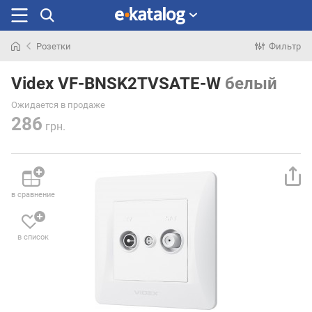
Розетки
Фильтр
Искали
раньше
Videx VF-BNSK2TVSATE-W
белый
Ожидается в продаже
286
грн.
в сравнение
в список