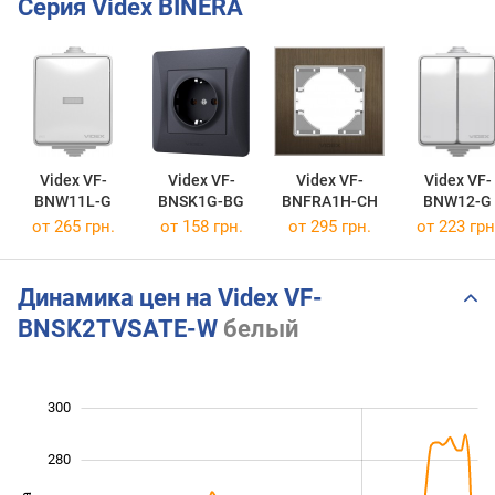
Серия Videx BINERA
Videx VF-
Videx VF-
Videx VF-
Videx VF-
BNW11L-G
BNSK1G-BG
BNFRA1H-CH
BNW12-G
от 265 грн.
от 158 грн.
от 295 грн.
от 223 грн
Динамика цен на Videx VF-
BNSK2TVSATE-W
белый
300
160
180
320
280