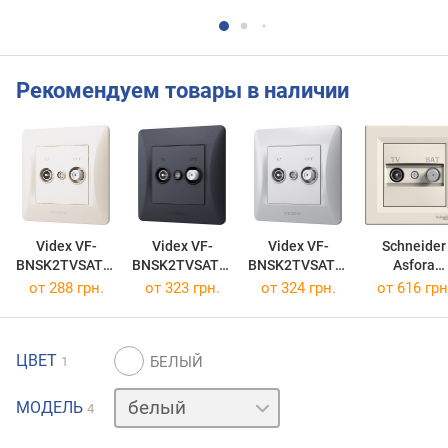
Рекомендуем товары в наличии
Videx VF-
Videx VF-
Videx VF-
Schneider
BNSK2TVSATE-
BNSK2TVSATE-
BNSK2TVSATE-
Asfora
CR
BG
SS
EPH340012
от 288 грн.
от 323 грн.
от 324 грн.
от 616 грн
ЦВЕТ
1
бежевый
МОДЕЛЬ
4
графит
серебристый