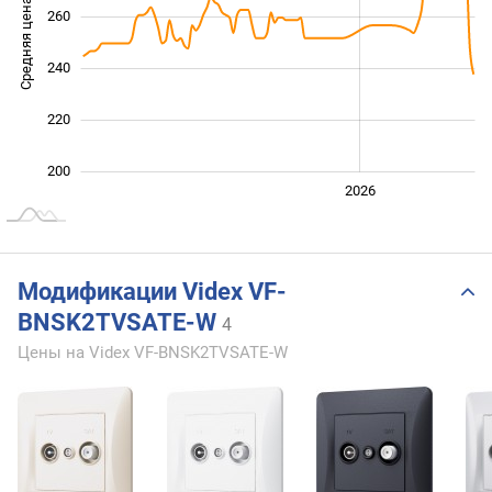
Средняя цена
260
200
240
220
200
2024
2025
2028
2026
L
Модификации Videx VF-
BNSK2TVSATE-W
4
Цены на Videx VF-BNSK2TVSATE-W