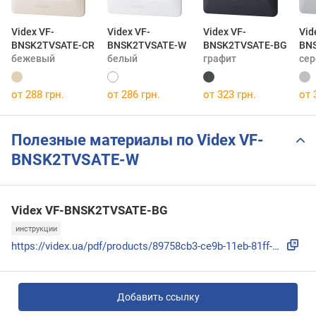
Videx VF-
Videx VF-
Videx VF-
Vid
BNSK2TVSATE-CR
BNSK2TVSATE-W
BNSK2TVSATE-BG
BN
бежевый
белый
графит
сер
от 288 грн.
от 286 грн.
от 323 грн.
от 
Полезные материалы по Videx VF-
BNSK2TVSATE-W
Videx VF-BNSK2TVSATE-BG
инструкции
https://videx.ua/pdf/products/89758cb3-ce9b-11eb-81ff-78e7d...
Добавить ссылку