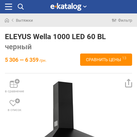
Вытяжки
Фильтр
Искали
раньше
ELEYUS Wella 1000 LED 60 BL
черный
13
5 306 — 6 359
СРАВНИТЬ ЦЕНЫ
грн.
в сравнение
в список