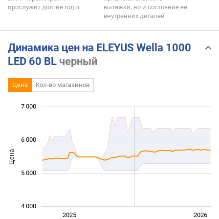
прослужит долгие годы
вытяжки, но и состояние ее
внутренних деталей
Динамика цен на ELEYUS Wella 1000
LED 60 BL
черный
Цена
Кол-во магазинов
7 000
 000
 500
 500
 500
 000
 000
6 000
Цена
4 000
5 000
4 000
Янв. 2025
Июль
2027
2025
2026
L