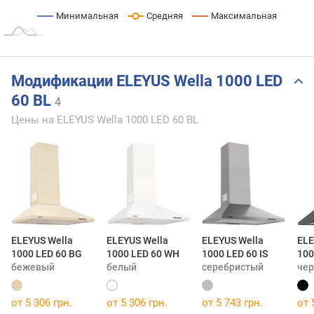
Минимальная
Средняя
Максимальная
Модификации ELEYUS Wella 1000 LED
60 BL
4
Цены на ELEYUS Wella 1000 LED 60 BL
ELEYUS Wella
ELEYUS Wella
ELEYUS Wella
ELE
1000 LED 60 BG
1000 LED 60 WH
1000 LED 60 IS
100
бежевый
белый
серебристый
че
от 5 306 грн.
от 5 306 грн.
от 5 743 грн.
от 