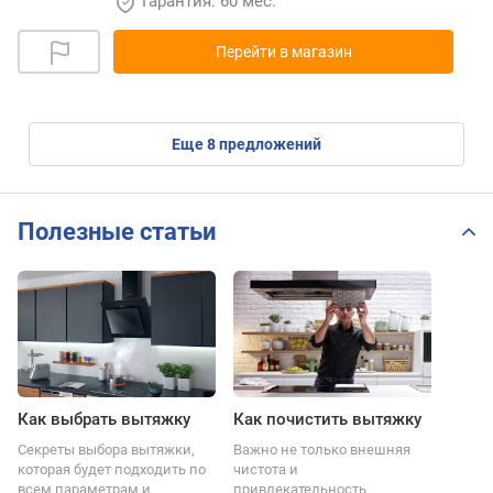
Гарантия: 60 мес.
Перейти в магазин
eще
8
предложений
Полезные статьи
Как выбрать вытяжку
Как почистить вытяжку
Секреты выбора вытяжки,
Важно не только внешняя
которая будет подходить по
чистота и
всем параметрам и
привлекательность