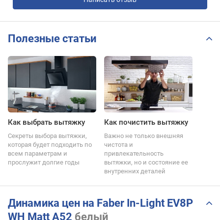
Полезные статьи
Как выбрать вытяжку
Как почистить вытяжку
Секреты выбора вытяжки,
Важно не только внешняя
которая будет подходить по
чистота и
всем параметрам и
привлекательность
прослужит долгие годы
вытяжки, но и состояние ее
внутренних деталей
Динамика цен на Faber In-Light EV8P
WH Matt A52
белый