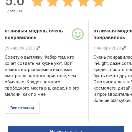
5.0
2
отзыва
отличная модель, очень
отличная модел
понравилось
понравилось
29 января 2020
4 января 2020
Советую вытяжку Фабер тем, кто
Очень понравилас
хочет создать на кухне уют. Вот
In-Light, даже сог
правда встраиваемые вытяжки
кредит, просто по
смотрятся намного приятнее, чем
брать нечто друго
обычные. Крадет немного
Смотрится, как та
свободного места в шкафах, но это
космолете, дизай
мелочи, как по мне
и производительн
больше 600 кубов 
Все отзывы
Написать отзыв