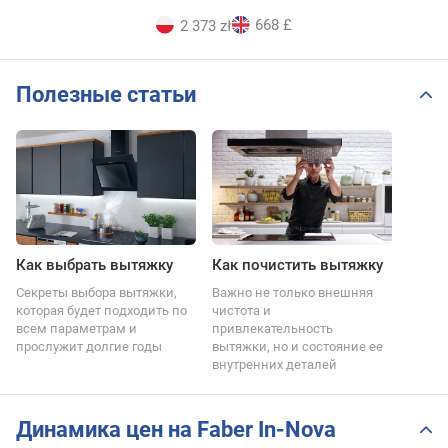
668 £
2 373 zł
Полезные статьи
Как выбрать вытяжку
Как почистить вытяжку
Секреты выбора вытяжки,
Важно не только внешняя
которая будет подходить по
чистота и
всем параметрам и
привлекательность
прослужит долгие годы
вытяжки, но и состояние ее
внутренних деталей
Динамика цен на Faber In-Nova