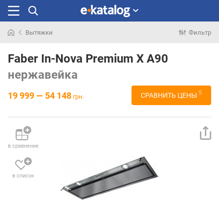
Вытяжки
Фильтр
Искали
раньше
Faber In-Nova Premium X A90
нержавейка
5
19 999 — 54 148
СРАВНИТЬ ЦЕНЫ
грн.
в сравнение
в список