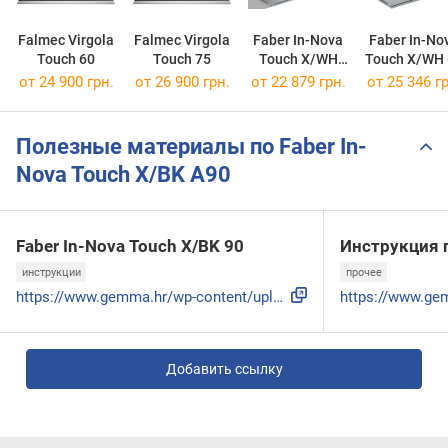
Falmec Virgola
Falmec Virgola
Faber In-Nova
Faber In-No
Touch 60
Touch 75
Touch X/WH
Touch X/WH 
A90
от 24 900 грн.
от 26 900 грн.
от 22 879 грн.
от 25 346 гр
Полезные материалы по Faber In-
Nova Touch X/BK A90
Faber In-Nova Touch X/BK 90
Инструкция 
инструкции
прочее
https://www.gemma.hr/wp-content/uploads/2021/09/LI_991.0577...
Добавить ссылку