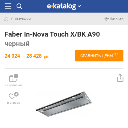
Вытяжки
Фильтр
Искали
раньше
Faber In-Nova Touch X/BK A90
черный
37
24 024 — 28 428
СРАВНИТЬ ЦЕНЫ
грн.
в сравнение
в список