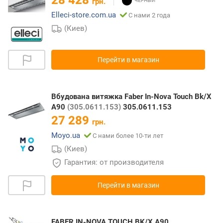
28 428
грн.
Elleci-store.com.ua
С нами 2 года
(Киев)
Перейти в магазин
Вбудована витяжка Faber In-Nova Touch Bk/X
A90
(305.0611.153)
305.0611.153
27 289
грн.
Moyo.ua
С нами более 10-ти лет
(Киев)
Гарантия: от производителя
Перейти в магазин
FABER IN-NOVA TOUCH BK/X A90