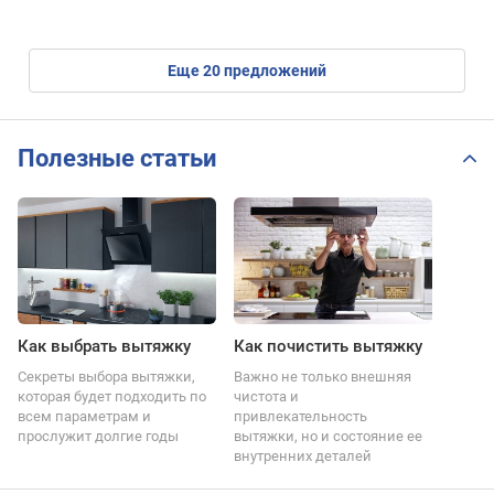
eще
20
предложений
Полезные статьи
Как выбрать вытяжку
Как почистить вытяжку
Секреты выбора вытяжки,
Важно не только внешняя
которая будет подходить по
чистота и
всем параметрам и
привлекательность
прослужит долгие годы
вытяжки, но и состояние ее
внутренних деталей