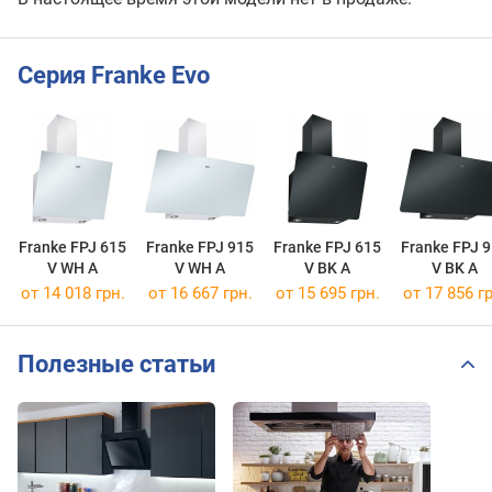
Серия Franke Evo
Franke FPJ 615
Franke FPJ 915
Franke FPJ 615
Franke FPJ 
V WH A
V WH A
V BK A
V BK A
от 14 018 грн.
от 16 667 грн.
от 15 695 грн.
от 17 856 гр
Полезные статьи