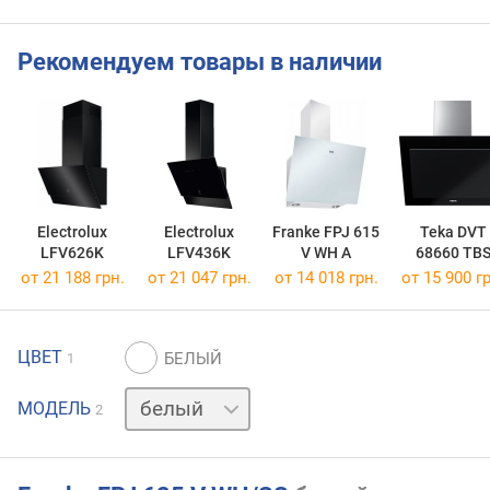
Рекомендуем товары в наличии
Electrolux
Electrolux
Franke FPJ 615
Teka DVT
LFV626K
LFV436K
V WH A
68660 TB
от 21 188 грн.
от 21 047 грн.
от 14 018 грн.
от 15 900 гр
ЦВЕТ
1
черный
МОДЕЛЬ
2