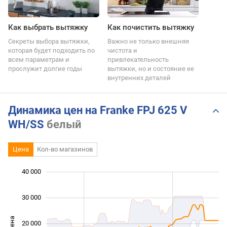
Как выбрать вытяжку
Как почистить вытяжку
Секреты выбора вытяжки,
Важно не только внешняя
которая будет подходить по
чистота и
всем параметрам и
привлекательность
прослужит долгие годы
вытяжки, но и состояние ее
внутренних деталей
Динамика цен на Franke FPJ 625 V
WH/SS
белый
Цена
Кол-во магазинов
 000
 000
 000
 000
 000
 000
40 000
30 000
Цена
20 000
10 000