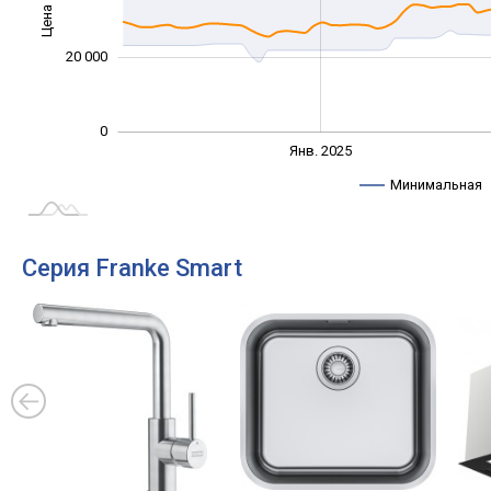
Цена
10 000
20 000
0
Янв. 2027
Июль
Янв. 2025
L
Минимальная
Серия Franke Smart