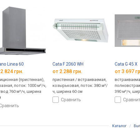
ano Linea 60
Cata F 2060 WH
Cata G 45 X
2 824 грн.
от 2 288 грн.
от 3 697 гр
иционная (пристенная),
пристенная / встраиваемая,
встраиваема
разная, поток: 1000 м³/ч,
козырьковая, поток: 380 м³/
полновстраи
твод 760 м³/ч, ширина
ч, ширина 60 см
390 м³/ч, ши
м
сравнить
сравни
сравнить
Каталог
/
Вы