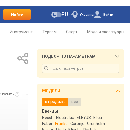
RU
Найти
Украина
Войти
о
Инструмент
Туризм
Спорт
Мода и аксессуары
ПОДБОР ПО ПАРАМЕТРАМ
МОДЕЛИ
к купить
в продаже
все
Бренды
Bosch
Electrolux
ELEYUS
Elica
Faber
Franke
Gorenje
Grunhelm
Kaiser
Miele
Minola
Perfelli