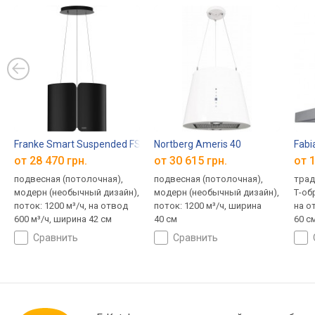
Franke Smart Suspended FSMS F42 BK MATT
Nortberg Ameris 40
Fabi
от 28 470 грн.
от 30 615 грн.
от 1
подвесная (потолочная),
подвесная (потолочная),
трад
модерн (необычный дизайн),
модерн (необычный дизайн),
Т-об
поток: 1200 м³/ч, на отвод
поток: 1200 м³/ч, ширина
на о
600 м³/ч, ширина 42 см
40 см
60 с
сравнить
сравнить