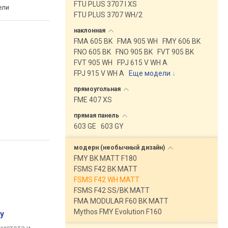
FTU PLUS 3707 I XS
ели
FTU PLUS 3707 WH/2
наклонная
FMA 605 BK
FMA 905 WH
FMY 606 BK
FNO 605 BK
FNO 905 BK
FVT 905 BK
FVT 905 WH
FPJ 615 V WH A
FPJ 915 V WH A
Еще модели
↓
прямоугольная
FME 407 XS
прямая
панель
603 GE
603 GY
модерн (необычный
дизайн)
FMY BK MATT F180
FSMS F42 BK MATT
FSMS F42 WH MATT
FSMS F42 SS/BK MATT
FMA MODULAR F60 BK MATT
Mythos FMY Evolution F160
у