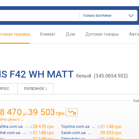
только вытяжки
товая техника
Климат
Дом
Детские товары
Авт
SMS F42 WH MATT
белый
(345.0654.932)
ПРОС
ПОЛЕЗНОЕ
2
Ка
8 470
39 503
грн.
до
нить цены
→
9
azhka.com.ua
→
28 470 грн.
TopOne.com.ua
→
31 148 грн.
rket.com.ua
→
31 148 грн.
Saren.com.ua
→
39 503 грн.
он
→
Tehnohata.ua
→