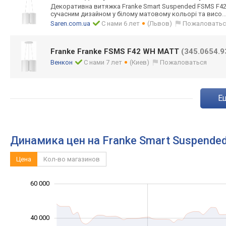
Декоративна витяжка Franke Smart Suspended FSMS F42
сучасним дизайном у білому матовому кольорі та висо
.
Saren.com.ua
С нами 6 лет
(Львов)
Пожаловатьс
Franke Franke FSMS F42 WH MATT
(345.0654.9
Венкон
С нами 7 лет
(Киев)
Пожаловаться
Динамика цен на Franke Smart Suspend
Цена
Кол-во магазинов
60 000
-20 000
-10 000
-40 000
10 000
30 000
80 000
40 000