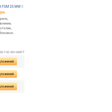
rt FSM 25 MW XS
Franke FSM 86 H BK
Franke FCB 320 S NE
грн.
от 22 037 грн.
от 33 258 грн.
гриль,
71 л, конвекция, гриль,
двухкамерный, капе
вление,
дверца 2 стекла
холодильник 189 л,
столик,
морозилка 79 л, бо
боковое
ящик, слим-полка, кл
пкой, размеры
шум 34 дБ, 1776х560
:
 мм
SMS F42 WH MATT
дложений
дложений
дложений