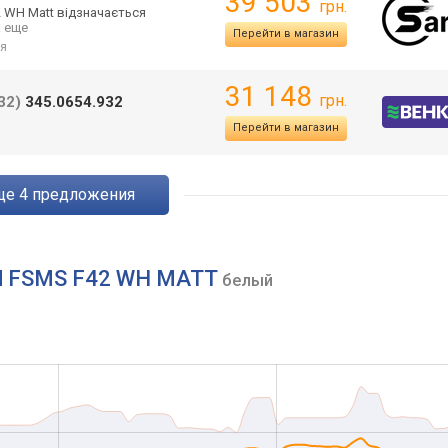
39 503
грн.
 WH Matt відзначається
.. еще
Перейти в магазин
я
31 148
грн.
32)
345.0654.932
Перейти в магазин
eще
4
предложения
ed FSMS F42 WH MATT
белый