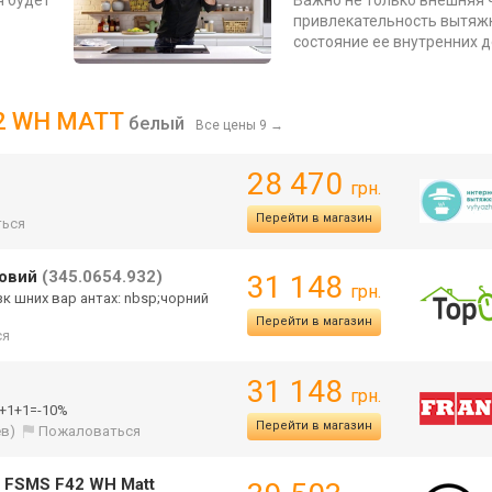
я будет
Важно не только внешняя 
привлекательность вытяжк
состояние ее внутренних 
42 WH MATT
белый
Все цены 9
→
28 470
грн.
Перейти в магазин
ься
товий
(345.0654.932)
31 148
грн.
к шних вар антах: nbsp;чорний
Перейти в магазин
ся
31 148
грн.
1+1+1=-10%
Перейти в магазин
ев)
Пожаловаться
d FSMS F42 WH Matt