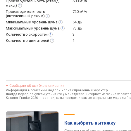
Производительность (отвод
600 м³/ч
макс.)
Производительность
720 м³/ч
(интенсивный
режим)
Минимальный уровень
шума
54 дБ
Максимальный уровень
шума
73 дБ
Количество
скоростей
3
Количество
двигателей
1
Сообщить об ошибке в описании
Информация в описании модели носит справочный характер.
Всегда
перед покупкой уточняйте у менеджера интернет-магазина характе
Каталог Franke 2026
- новинки, хиты продаж и самые актуальные модели Fra
Как выбрать вытяжку