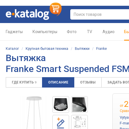
Гаджеты
Компьютеры
Фото
TV
Аудио
Бы
Каталог
/
Крупная бытовая техника
/
Вытяжки
/
Franke
Вытяжка
Franke Smart Suspended F
ГДЕ КУПИТЬ
ОПИСАНИЕ
ОТЗЫВЫ
ЗАДАТЬ ВО
9
2
от
Срав
Vyty
F-ma
Венк