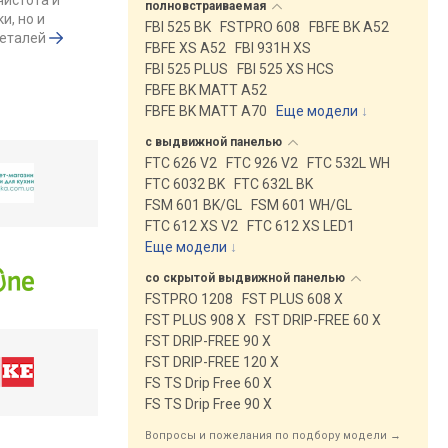
чистота и
полновстраиваемая
и, но и
FBI 525 BK
FSTPRO 608
FBFE BK A52
деталей
FBFE XS A52
FBI 931H XS
FBI 525 PLUS
FBI 525 XS HCS
FBFE BK MATT A52
FBFE BK MATT A70
Еще модели
↓
с выдвижной
панелью
FTC 626 V2
FTC 926 V2
FTC 532L WH
FTC 6032 BK
FTC 632L BK
FSM 601 BK/GL
FSM 601 WH/GL
FTC 612 XS V2
FTC 612 XS LED1
Еще модели
↓
со скрытой выдвижной
панелью
FSTPRO 1208
FST PLUS 608 X
FST PLUS 908 X
FST DRIP-FREE 60 X
FST DRIP-FREE 90 X
FST DRIP-FREE 120 X
FS TS Drip Free 60 X
FS TS Drip Free 90 X
Вопросы и пожелания по подбору модели →