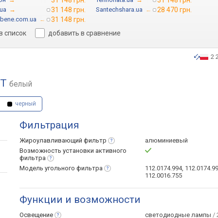
31 148 грн.
31 148 грн.
.ua
→
31 148 грн.
Santechshara.ua
→
28 470 грн.
-bene.com.ua
→
31 148 грн.
в список
добавить в сравнение
2 
TT
белый
черный
Фильтрация
Жироулавливающий
фильтр
алюминиевый
Возможность установки активного
фильтра
Модель угольного
фильтра
112.0174.994, 112.0174.99
112.0016.755
Функции и возможности
Освещение
светодиодные лампы
/ 