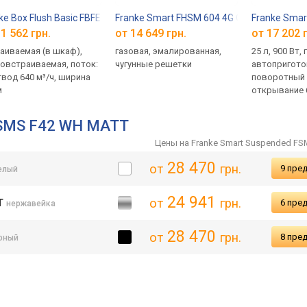
.592
ke Box Flush Basic FBFE BK A52
Franke Smart FHSM 604 4G ON E
Franke Sma
1 562 грн.
от 14 649 грн.
от 17 202 
аиваемая (в шкаф),
газовая, эмалированная,
25 л, 900 Вт, 
овстраиваемая, поток:
чугунные решетки
автопригото
твод 640 м³/ч, ширина
поворотный 
м
открывание 
(влево), кно
встраивания
FSMS F42 WH MATT
380x560x500
Цены на Franke Smart Suspended F
28 470
от
грн.
9 пре
елый
24 941
от
грн.
TT
6 пре
нержавейка
28 470
от
грн.
8 пре
рный