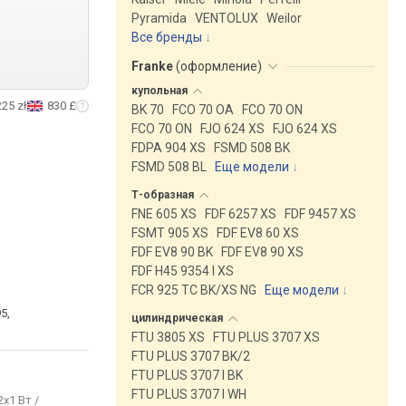
Pyramida
VENTOLUX
Weilor
Все бренды
Franke
(
оформление
)
купольная
225 zł
830 £
BK 70
FCO 70 OA
FCO 70 ON
FCO 70 ON
FJO 624 XS
FJO 624 XS
FDPA 904 XS
FSMD 508 BK
FSMD 508 BL
Еще модели
↓
Т-образная
FNE 605 XS
FDF 6257 XS
FDF 9457 XS
FSMT 905 XS
FDF EV8 60 XS
FDF EV8 90 BK
FDF EV8 90 XS
FDF H45 9354 I XS
FCR 925 TC BK/XS NG
Еще модели
↓
5,
цилиндрическая
FTU 3805 XS
FTU PLUS 3707 XS
FTU PLUS 3707 BK/2
FTU PLUS 3707 I BK
FTU PLUS 3707 I WH
2x1 Вт /