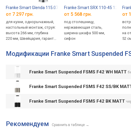
Franke Smart Glenda 115.0706.985
Franke Smart SRX 110-45 122.0739
Fran
от 7 297 грн.
от 5 568 грн.
от 1
для кухни, однорычажный,
под столешницу,
встр
настольный монтаж, струя:
нержавеющая сталь,
полн
высота 266 мм, глубина
ширина шкафа 500 мм,
на о
220 мм, Швейцария, гарантия
сифон
52 с
2 года
Модификации Franke Smart Suspended 
Franke Smart Suspended FSMS F42 WH MATT
б
Franke Smart Suspended FSMS F42 SS/BK MA
Franke Smart Suspended FSMS F42 BK MATT
че
Рекомендуем
Сравнить в таблице
→