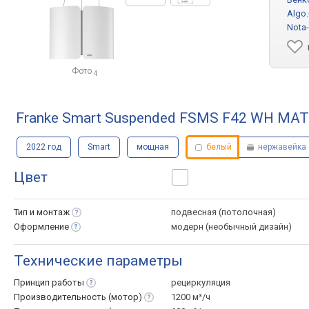
Algo
Nota
Фото
4
Franke Smart Suspended FSMS F42 WH MA
2022 год
Smart
мощная
белый
нержавейка
Цвет
Тип и
монтаж
подвесная (потолочная)
Оформление
модерн (необычный дизайн)
Технические параметры
Принцип
работы
рециркуляция
Производительность
(мотор)
1200 м³/ч