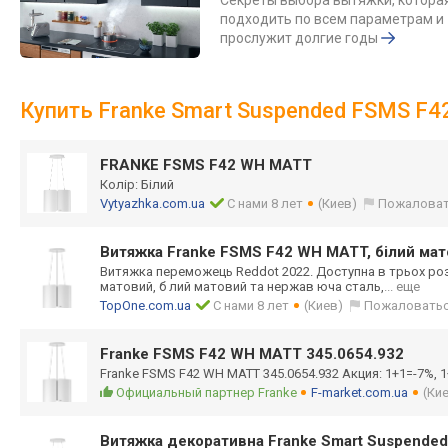
Секреты выбора вытяжки, котора
подходить по всем параметрам и
прослужит долгие годы
Купить Franke Smart Suspended FSMS F
FRANKE FSMS F42 WH MATT
Колір: Білий
Vytyazhka.com.ua
С нами 8 лет
(Киев)
Пожаловат
Витяжка Franke FSMS F42 WH MATT, білий ма
Витяжка переможець Reddot 2022. Доступна в трьох роз
матовий, б лий матовий та нержав юча сталь,
... еще
TopOne.com.ua
С нами 8 лет
(Киев)
Пожаловать
Franke FSMS F42 WH MATT 345.0654.932
Franke FSMS F42 WH MATT 345.0654.932 Акция: 1+1=-7%, 
Официальный партнер Franke
F-market.com.ua
(Ки
Витяжка декоративна Franke Smart Suspende