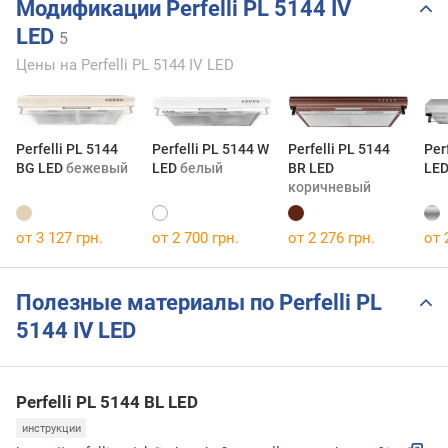
Модификации Perfelli PL 5144 IV
LED
5
Цены на Perfelli PL 5144 IV LED
Perfelli PL 5144
Perfelli PL 5144 W
Perfelli PL 5144
Per
BG LED
бежевый
LED
белый
BR LED
LE
коричневый
от 3 127 грн.
от 2 700 грн.
от 2 276 грн.
от 
Полезные материалы по Perfelli PL
5144 IV LED
Perfelli PL 5144 BL LED
инструкции