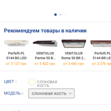
Рекомендуем товары в наличии
Perfelli PL
VENTOLUX
VENTOLUX
Perfelli PL
5144 BG LED
Parma 50 BR
Roma 50 BR 2M
5144 BR LE
600
Lux
от 3 127 грн.
от 3 422 грн.
от 3 665 грн.
от 2 276 гр
ЦВЕТ
1
бежевый
МОДЕЛЬ
6
белый
коричневый
нержавейка