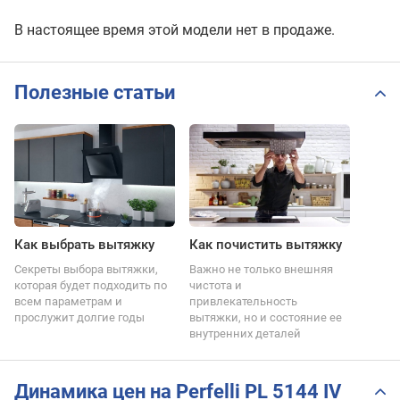
В настоящее время этой модели нет в продаже.
Полезные статьи
Как выбрать вытяжку
Как почистить вытяжку
Секреты выбора вытяжки,
Важно не только внешняя
которая будет подходить по
чистота и
всем параметрам и
привлекательность
прослужит долгие годы
вытяжки, но и состояние ее
внутренних деталей
Динамика цен на Perfelli PL 5144 IV