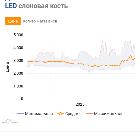
LED
слоновая кость
Цена
Кол-во магазинов
5 000
 000
 000
 000
4 000
3 000
Цена
1 000
2 000
1 000
0
2024
2026
2027
2025
L
Минимальная
Средняя
Максимальная