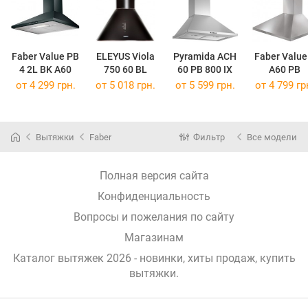
Faber Value PB
ELEYUS Viola
Pyramida ACH
Faber Value
4 2L BK A60
750 60 BL
60 PB 800 IX
A60 PB
от 4 299 грн.
от 5 018 грн.
от 5 599 грн.
от 4 799 гр
Вытяжки
Faber
Фильтр
Все модели
Полная версия сайта
Конфиденциальность
Вопросы и пожелания по сайту
Магазинам
Каталог вытяжек 2026 - новинки, хиты продаж,
купить
вытяжки
.