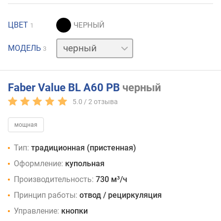
ЦВЕТ
1
белый
МОДЕЛЬ
3
нержавейка
Faber Value BL A60 PB
черный
5.0 /
2
отзыва
мощная
Тип:
традиционная (пристенная)
Оформление:
купольная
Производительность:
730 м³/ч
Принцип работы:
отвод / рециркуляция
Управление:
кнопки