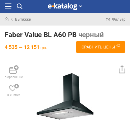
Вытяжки
Фильтр
Искали
раньше
Faber Value BL A60 PB
черный
42
4 535 — 12 151
СРАВНИТЬ ЦЕНЫ
грн.
в сравнение
в список