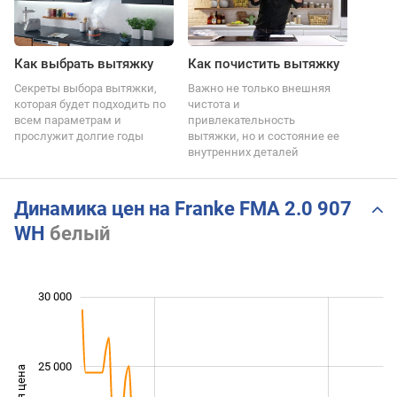
Как выбрать вытяжку
Как почистить вытяжку
Секреты выбора вытяжки,
Важно не только внешняя
которая будет подходить по
чистота и
всем параметрам и
привлекательность
прослужит долгие годы
вытяжки, но и состояние ее
внутренних деталей
Динамика цен на Franke FMA 2.0 907
WH
белый
 000
 000
 000
 000
 000
 000
 000
30 000
25 000