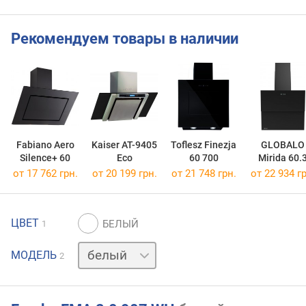
Рекомендуем товары в наличии
Fabiano Aero
Kaiser AT-9405
Toflesz Finezja
GLOBALO
Silence+ 60
Eco
60 700
Mirida 60.
от 17 762 грн.
от 20 199 грн.
от 21 748 грн.
от 22 934 гр
ЦВЕТ
1
черный
МОДЕЛЬ
2