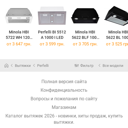
Minola HBI
Perfelli BI 5512
Minola HBI
Minola HB
5722 WH 1200
A 1000 I LED
5622 BLF 1000
5622 BL 10
LED
LED
LED
от 3 647 грн.
от 3 599 грн.
от 3 705 грн.
от 3 525 гр
Вытяжки
Perfelli
Фильтр
Все модели
Полная версия сайта
Конфиденциальность
Вопросы и пожелания по сайту
Магазинам
Каталог вытяжек 2026 - новинки, хиты продаж,
купить
вытяжки
.