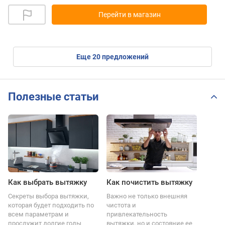
Перейти в магазин
eще
20
предложений
Полезные статьи
Как выбрать вытяжку
Как почистить вытяжку
Секреты выбора вытяжки,
Важно не только внешняя
которая будет подходить по
чистота и
всем параметрам и
привлекательность
прослужит долгие годы
вытяжки, но и состояние ее