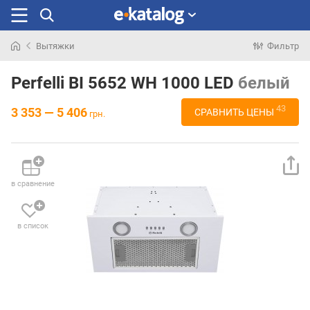
Вытяжки
Фильтр
Искали
раньше
Perfelli BI 5652 WH 1000 LED
белый
43
3 353 — 5 406
СРАВНИТЬ ЦЕНЫ
грн.
в сравнение
в список