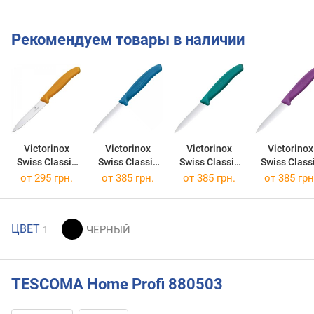
Рекомендуем товары в наличии
Victorinox
Victorinox
Victorinox
Victorinox
Swiss Classic
Swiss Classic
Swiss Classic
Swiss Class
6.7606.L119
6.7632.C1
6.7634.C1
6.7635.C1
от 295 грн.
от 385 грн.
от 385 грн.
от 385 грн
ЦВЕТ
1
TESCOMA Home Profi 880503