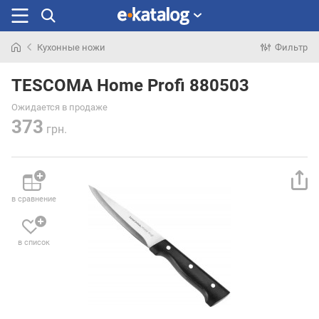
Кухонные ножи
Фильтр
Искали
раньше
TESCOMA Home Profi 880503
Ожидается в продаже
373
грн.
в сравнение
в список