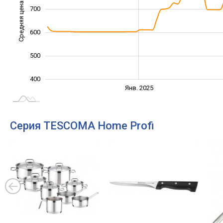
Средняя цена
700
400
600
500
400
Янв. 2027
Июль
Янв. 2025
L
Серия TESCOMA Home Profi