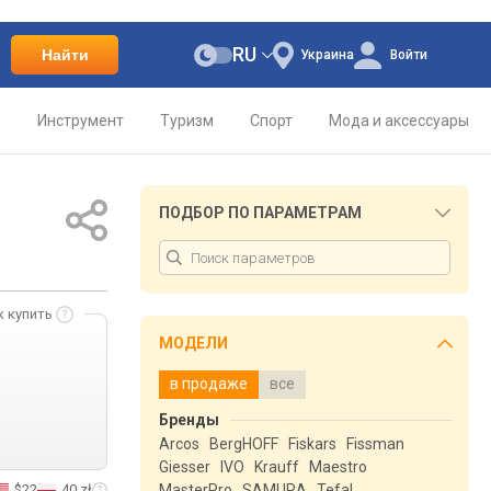
RU
Найти
Украина
Войти
о
Инструмент
Туризм
Спорт
Мода и аксессуары
ПОДБОР ПО ПАРАМЕТРАМ
к купить
МОДЕЛИ
в продаже
все
Бренды
Arcos
BergHOFF
Fiskars
Fissman
Giesser
IVO
Krauff
Maestro
$22
40 zł
MasterPro
SAMURA
Tefal