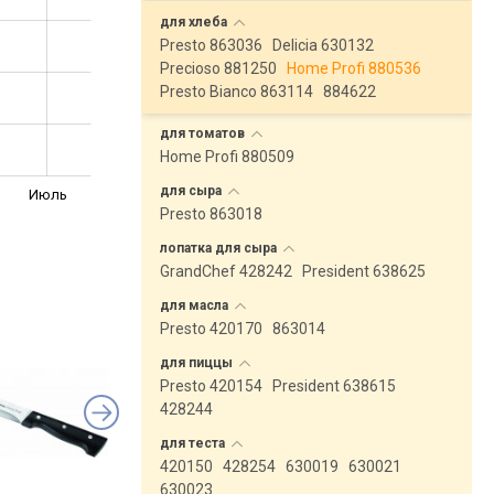
для
хлеба
Presto 863036
Delicia 630132
Precioso 881250
Home Profi 880536
Presto Bianco 863114
884622
для
томатов
Home Profi 880509
для
сыра
Июль
Presto 863018
лопатка для
сыра
GrandChef 428242
President 638625
для
масла
Presto 420170
863014
для
пиццы
Presto 420154
President 638615
428244
для
теста
420150
428254
630019
630021
630023