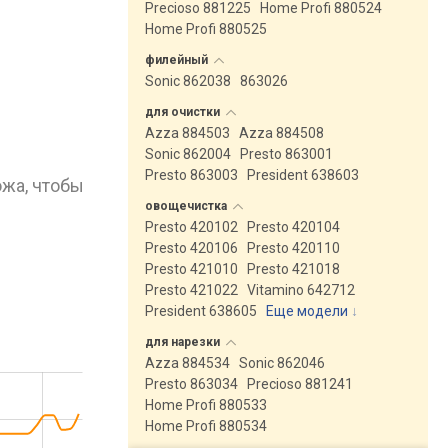
Precioso 881225
Home Profi 880524
Home Profi 880525
филейный
Sonic 862038
863026
для
очистки
Azza 884503
Azza 884508
Sonic 862004
Presto 863001
Presto 863003
President 638603
ожа, чтобы
овощечистка
Presto 420102
Presto 420104
Presto 420106
Presto 420110
Presto 421010
Presto 421018
Presto 421022
Vitamino 642712
President 638605
Еще модели
↓
для
нарезки
Azza 884534
Sonic 862046
Presto 863034
Precioso 881241
Home Profi 880533
Home Profi 880534