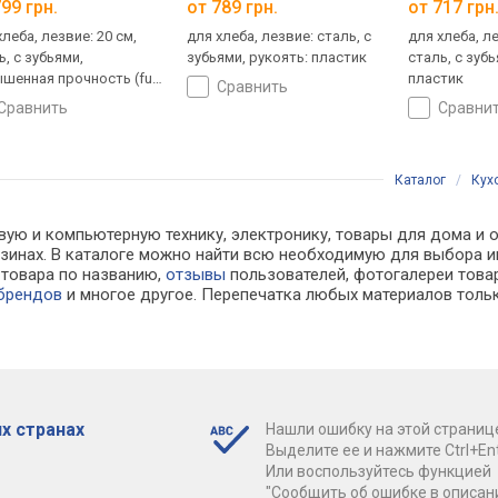
99 грн.
от 789 грн.
от 717 грн
хлеба, лезвие: 20 см,
для хлеба, лезвие: сталь, с
для хлеба, ле
ь, с зубьями,
зубьями, рукоять: пластик
сталь, с зубь
шенная прочность (full
пластик
сравнить
), рукоять: пластик
сравнить
сравни
Каталог
/
Кух
вую и компьютерную технику, электронику, товары для дома и
агазинах. В каталоге можно найти всю необходимую для выбор
к товара по названию,
отзывы
пользователей, фотогалереи товар
 брендов
и многое другое. Перепечатка любых материалов тольк
х странах
Нашли ошибку на этой страниц
Выделите ее и нажмите Ctrl+Ent
Или воспользуйтесь функцией
"Сообщить об ошибке в описан