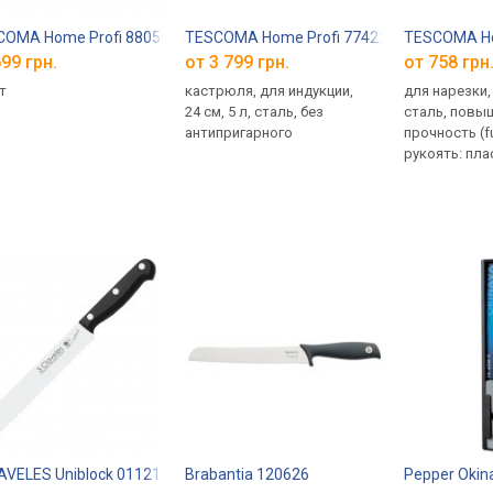
COMA Home Profi 880550
TESCOMA Home Profi 774224
TESCOMA Ho
99 грн.
от 3 799 грн.
от 758 грн
т
кастрюля, для индукции,
для нарезки,
24 см, 5 л, сталь, без
сталь, повышенная
антипригарного
прочность (fu
рукоять: пла
AVELES Uniblock 01121
Brabantia 120626
Pepper Okin