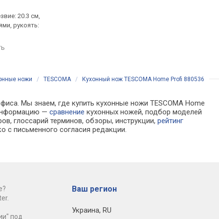
.
от 691 грн.
от 759 грн.
звие: 20.3 см,
для хлеба, лезвие: 20.3 см,
для хлеба, лезвие: 20
ями, рукоять:
сталь, с зубьями, рукоять:
сталь, с зубьями, рук
пластик
пластик
ть
сравнить
сравнить
онные ножи
/
TESCOMA
/
Кухонный нож TESCOMA Home Profi 880536
 офиса. Мы знаем, где купить кухонные ножи TESCOMA Home
а информацию —
сравнение
кухонных ножей, подбор моделей
ов, глоссарий терминов, обзоры, инструкции,
рейтинг
о с письменного согласия редакции.
Ваш регион
е?
er.
Украина
,
RU
ии" под