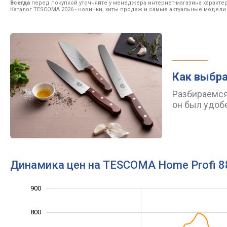
Всегда
перед покупкой уточняйте у менеджера интернет-магазина характе
Каталог TESCOMA 2026
- новинки, хиты продаж и самые актуальные модели
Как выбр
Разбираемся
он был удоб
Динамика цен на TESCOMA Home Profi 
900
1 000
200
300
800