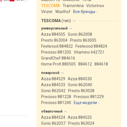
TESCOMA
Tramontina
Victorinox
Vinzer
Wusthof
Все бренды
TESCOMA
(
тип
)
универсальный
Azza 884505
Sonic 862008
Presto 863004
Presto 863005
Feelwood 884822
Feelwood 884824
Precioso 881205
Vitamino 642721
GrandChef 884616
Home Profi 880505
884612
884618
поварской
Azza 884529
Azza 884530
Azza 884533
Sonic 862040
Sonic 862042
Presto 863028
Precioso 881228
Precioso 881229
Precioso 881240
Еще модели
↓
обвалочный
Azza 884524
Azza 884525
Sonic 862037
Presto 863024