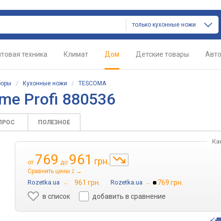
только кухонные ножи
товая техника
Климат
Дом
Детские товары
Авт
боры
/
Кухонные ножи
/
TESCOMA
e Profi 880536
ПРОС
ПОЛЕЗНОЕ
Ка
769
961
грн.
от
до
Сравнить цены
→
2
Rozetka.ua
→
961 грн.
Rozetka.ua
→
769 грн.
в список
добавить в сравнение