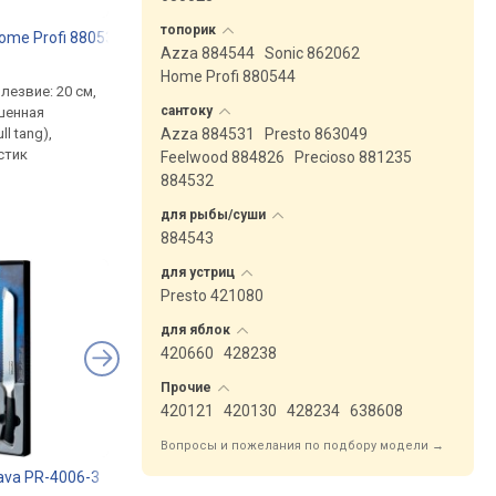
топорик
me Profi 880534
TESCOMA Home Profi 774018
TESCOMA Home Prof
Azza 884544
Sonic 862062
.
от 2 599 грн.
от 769 грн.
Home Profi 880544
 лезвие: 20 см,
кастрюля, для индукции,
для хлеба, лезвие: 20
сантоку
18 см, 3 л, сталь, без
сталь, с зубьями,
Azza 884531
Presto 863049
ll tang),
антипригарного
повышенная прочност
стик
tang), рукоять: пласт
Feelwood 884826
Precioso 881235
884532
для
рыбы/суши
884543
для
устриц
Presto 421080
для
яблок
420660
428238
Прочие
420121
420130
428234
638608
Вопросы и пожелания по подбору модели →
ava PR-4006-3
Tramontina Profissional Master 24627/188
Arcos Menorca 145