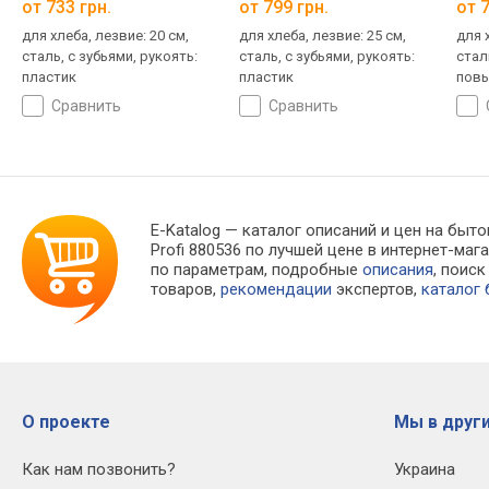
от 733 грн.
от 799 грн.
от 7
для хлеба, лезвие: 20 см,
для хлеба, лезвие: 25 см,
для 
сталь, с зубьями, рукоять:
сталь, с зубьями, рукоять:
стал
пластик
пластик
повы
tang
сравнить
сравнить
E-Katalog
— каталог описаний и цен на быто
Profi 880536 по лучшей цене в интернет-м
по параметрам, подробные
описания
, поис
товаров,
рекомендации
экспертов,
каталог
О проекте
Мы в други
Как нам позвонить?
Украина