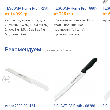
TESCOMA Home Profi 725013
TESCOMA Home Profi 880525
TES
от 14 999 грн.
от 725 грн.
от 6
кастрюли, ковш, 8 шт, для
обвалочный, лезвие: 15 см,
муса
индукции, 14 см, 16 см, 20 см,
сталь, повышенная
24 см, 1 л, 1.5 л, 2 л, 3 л, 4 л,
прочность (full tang),
5 л, сталь, без
рукоять: пластик
антипригарного
Рекомендуем
Сравнить в таблице
→
Arcos 2900 291424
3 CLAVELES Proflex 08286
3 CL