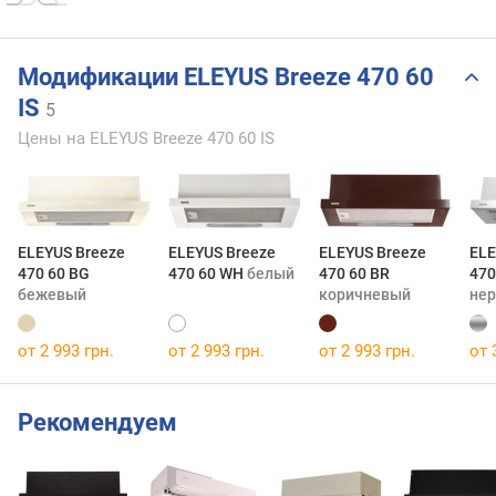
Модификации ELEYUS Breeze 470 60
IS
5
Цены на ELEYUS Breeze 470 60 IS
ELEYUS Breeze
ELEYUS Breeze
ELEYUS Breeze
ELE
470 60 BG
470 60 WH
белый
470 60 BR
470
бежевый
коричневый
не
от 2 993 грн.
от 2 993 грн.
от 2 993 грн.
от 
Рекомендуем