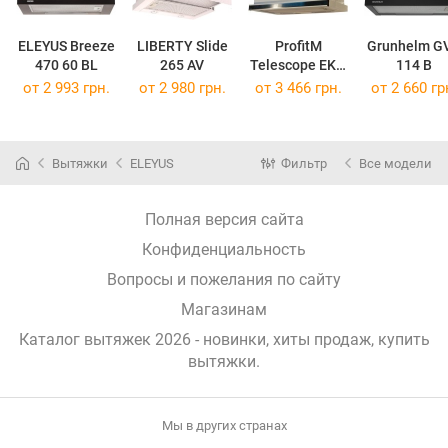
ELEYUS Breeze
LIBERTY Slide
ProfitM
Grunhelm G
470 60 BL
265 AV
Telescope EKO
114 B
60
от 2 993 грн.
от 2 980 грн.
от 3 466 грн.
от 2 660 гр
Вытяжки
ELEYUS
Фильтр
Все модели
Полная версия сайта
Конфиденциальность
Вопросы и пожелания по сайту
Магазинам
Каталог вытяжек 2026 - новинки, хиты продаж,
купить
вытяжки
.
Мы в других странах