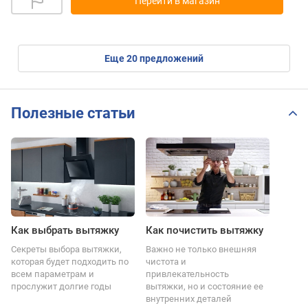
Перейти в магазин
eще
20
предложений
Полезные статьи
Как выбрать вытяжку
Как почистить вытяжку
Секреты выбора вытяжки,
Важно не только внешняя
которая будет подходить по
чистота и
всем параметрам и
привлекательность
прослужит долгие годы
вытяжки, но и состояние ее
внутренних деталей