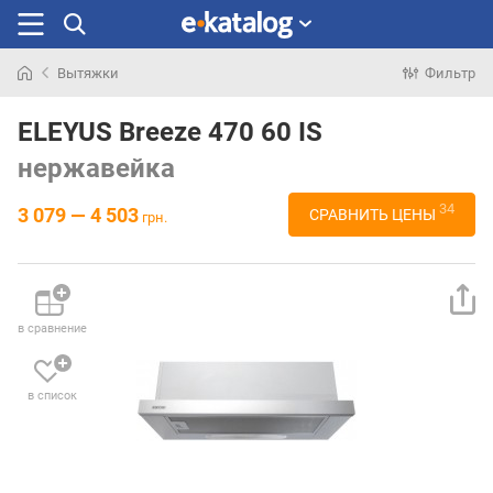
Вытяжки
Фильтр
Искали
раньше
ELEYUS Breeze 470 60 IS
нержавейка
34
3 079 — 4 503
СРАВНИТЬ ЦЕНЫ
грн.
в сравнение
в список