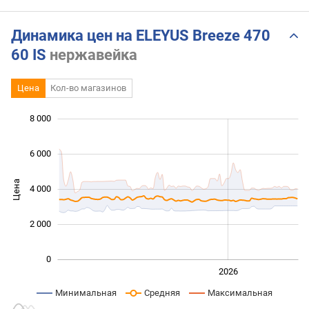
Динамика цен на ELEYUS Breeze 470
60 IS
нержавейка
Цена
Кол-во магазинов
 000
 000
 000
 000
 000
 000
8 000
6 000
Цена
4 000
1 000
2 000
0
2024
2025
2028
2026
L
Минимальная
Средняя
Максимальная