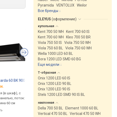
Pyramida
VENTOLUX
Weilor
Все бренды
ELEYUS
(
оформление
)
купольная
Kent 700 50 WH
Kent 700 60 IS
Kent 700 60 WH
Kleo 700 50 BR
Viola 750 50 IS
Viola 750 50 WH
Viola 750 60 BL
Viola 750 60 WH
Wella 1000 LED 60 BL
Bora 1200 LED SMD 60 BG
Еще модели
↓
Т-образная
Onix 1200 LED 60 IS
rda 60 BK 900 LED
Faber Flexa NG HIP W A60
Luxor Fantom 2m V 
Onix 1200 LED 90 BL
н.
от 4 429 грн.
от 4 190 грн.
Onix 1200 LED 90 IS
 (в шкаф), с
встраиваемая (в шкаф), с
встраиваемая (в шка
Stels 1200 LED SMD 90 IS BL
анелью, поток:
выдвижной панелью, поток:
выдвижной панелью,
наклонная
рина 60 см
960 м³/ч, ширина 59.8 см
1000 м³/ч, ширина 60
Della 700 50 BL
Element 1000 60 BL
ть
сравнить
сравнить
Vertical 470 50 BL
Vertical 470 50 WH