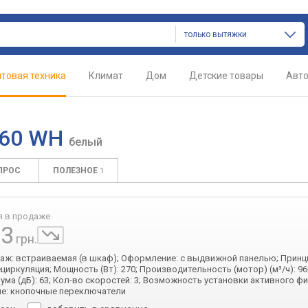
только вытяжки
товая техника
Климат
Дом
Детские товары
Авт
 60 WH
белый
ПРОС
ПОЛЕЗНОЕ
1
я в продаже
83
грн.
таж: встраиваемая (в шкаф); Оформление: с выдвижной панелью; Принц
ециркуляция; Мощность (Вт): 270; Производительность (мотор) (м³/ч): 96
ума (дБ): 63; Кол-во скоростей: 3; Возможность установки активного ф
е: кнопочные переключатели