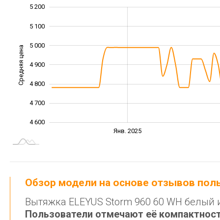
5 200
4 400
4 500
5 300
5 100
5 000
Средняя цена
4 900
4 600
4 800
4 700
4 600
Янв. 2027
Июль
Апр.
Апр.
Окт.
Окт.
Янв. 2025
L
Обзор модели на основе отзывов по
Вытяжка ELEYUS Storm 960 60 WH белый 
Пользователи отмечают её компактност