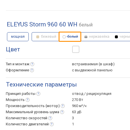
ELEYUS Storm 960 60 WH
белый
мощная
бежевый
белый
нержавейка
черны
Цвет
Тип и
монтаж
встраиваемая (в шкаф)
Оформление
с выдвижной панелью
Технические параметры
Принцип
работы
отвод / рециркуляция
Мощность
270 Вт
Производительность
(мотор)
960 м³/ч
Максимальный уровень
шума
63 дБ
Количество
скоростей
3
Количество
двигателей
1