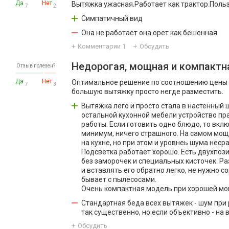
Да
Нет
Вытяжка ужасная.Работает как трактор.Польз
7
2
Симпатичный вид
Она не работает она орет как бешенная
Комментарии
1
Обсудить
Недорогая, мощная и компактн
Отзыв полезен?
Да
Нет
Оптимальное решение по соотношению цены и
7
3
большую вытяжку просто негде разместить.
Вытяжка лего и просто стала в настенный 
остальной кухонной мебели устройство пр
работы. Если готовить одно блюдо, то вклю
минимум, ничего страшного. На самом мощн
на кухне, но при этом и уровнеь шума нес
Подсветка работает хорошо. Есть двухпози
без заморочек и специальных кисточек. Р
и вставлять его обратно легко, не нужно 
бывает с пылесосами.
Очень компактная модель при хорошей мо
Стандартная беда всех вытяжек - шум при
так существенно, но если объективно - на 
Обсудить