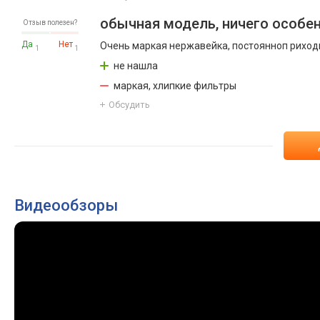
обычная модель, ничего особе
Отзыв полезен?
Да
Нет
Очень маркая нержавейка, постоянноп риходи
1
1
не нашла
маркая, хлипкие фильтры
Обсудить
Видеообзоры