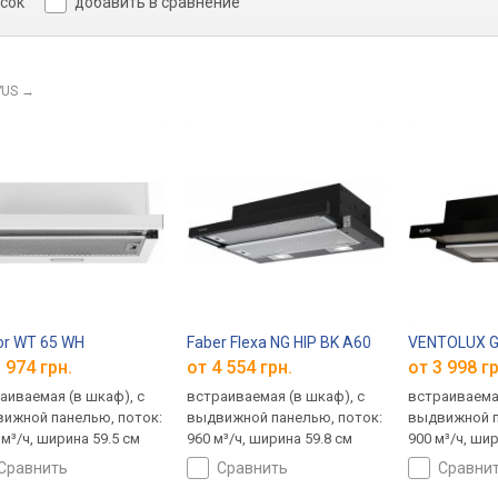
исок
добавить в сравнение
YUS
→
or WT 65 WH
Faber Flexa NG HIP BK A60
VENTOLUX Ga
 974 грн.
от 4 554 грн.
от 3 998 гр
аиваемая (в шкаф), с
встраиваемая (в шкаф), с
встраиваемая
ижной панелью, поток:
выдвижной панелью, поток:
выдвижной п
 м³/ч, ширина 59.5 см
960 м³/ч, ширина 59.8 см
900 м³/ч, ши
сравнить
сравнить
сравни