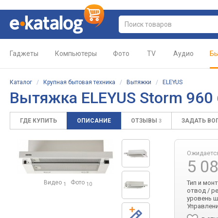
Гаджеты
Компьютеры
Фото
TV
Аудио
Бы
Каталог
/
Крупная бытовая техника
/
Вытяжки
/
ELEYUS
Вытяжка ELEYUS Storm 960
ГДЕ КУПИТЬ
ОПИСАНИЕ
ОТЗЫВЫ
ЗАДАТЬ ВО
3
Ожидаетс
5 0
Видео
Фото
Тип и мон
1
10
отвод / р
уровень ш
Управлени