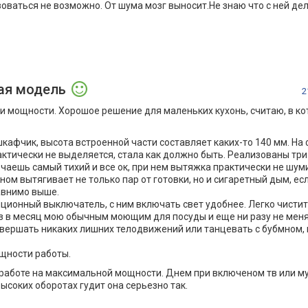
оваться не возможно. От шума мозг выносит.Не знаю что с ней де
ая модель
2
 мощности. Хорошое решение для маленьких кухонь, считаю, в ко
шкафчик, высота встроенной части составляет каких-то 140 мм. На
актически не выделяется, стала как должно быть. Реализованы тр
чаешь самый тихий и все ок, при нем вытяжка практически не шуми
ом вытягивает не только пар от готовки, но и сигаретный дым, есл
равнимо выше.
ционный выключатель, с ним включать свет удобнее. Легко чистит
аз в месяц мою обычным моющим для посуды и еще ни разу не мен
совершать никаких лишних телодвижений или танцевать с бубмном, 
щности работы.
 работе на максимальной мощности. Днем при включеном тв или му
высоких оборотах гудит она серьезно так.