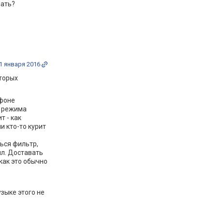
лать?
1 января 2016
торых
 фоне
и режима
т - как
и кто-то курит
ься фильтр,
ял. Доставать
как это обычно
зыке этого не