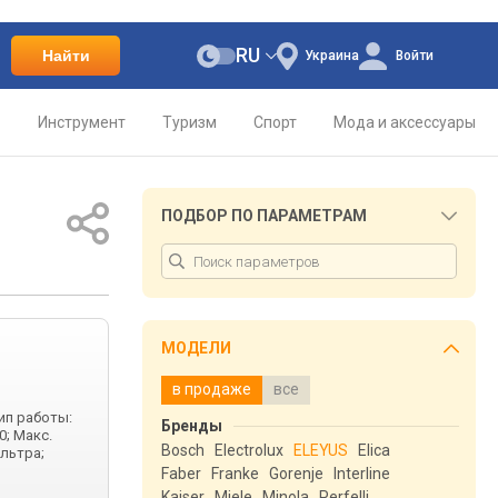
RU
Найти
Украина
Войти
о
Инструмент
Туризм
Спорт
Мода и аксессуары
ПОДБОР ПО ПАРАМЕТРАМ
МОДЕЛИ
в продаже
все
ип работы:
Бренды
0; Макс.
Bosch
Electrolux
ELEYUS
Elica
ильтра;
Faber
Franke
Gorenje
Interline
Kaiser
Miele
Minola
Perfelli