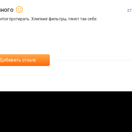
нного
27
тся протирать .Хлипкие фильтры, тянет так себе.
Добавить отзыв