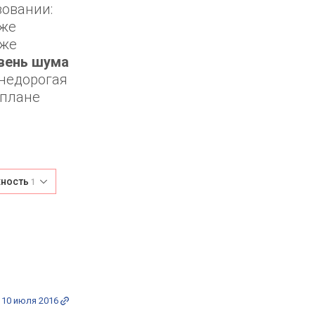
зовании:
аже
кже
вень шума
о недорогая
 плане
хность
1
10 июля 2016