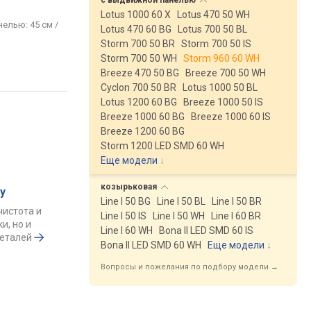
с выдвижной
панелью
Lotus 1000 60 X
Lotus 470 50 WH
нелью: 45 см /
Lotus 470 60 BG
Lotus 700 50 BL
Storm 700 50 BR
Storm 700 50 IS
Storm 700 50 WH
Storm 960 60 WH
Breeze 470 50 BG
Breeze 700 50 WH
Cyclon 700 50 BR
Lotus 1000 50 BL
Lotus 1200 60 BG
Breeze 1000 50 IS
Breeze 1000 60 BG
Breeze 1000 60 IS
Breeze 1200 60 BG
Storm 1200 LED SMD 60 WH
Еще модели
↓
козырьковая
у
Line I 50 BG
Line I 50 BL
Line I 50 BR
чистота и
Line I 50 IS
Line I 50 WH
Line I 60 BR
и, но и
Line I 60 WH
Bona II LED SMD 60 IS
деталей
Bona II LED SMD 60 WH
Еще модели
↓
Вопросы и пожелания по подбору модели →