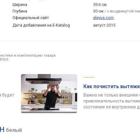
Ширина
59.6 см
Глубина
30 см
/ с выдвинутой па
Официальный сайт
eleyus.com
Дата добавления на E-Katalog
август 2015
ристики и комплектацию товара
EYUS.
Как почистить вытяжк
я будет
Важно не только внешняя 
привлекательность вытяжк
состояние ее внутренних 
WH
белый