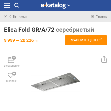
Вытяжки
Фильтр
Искали
раньше
Elica Fold GR/A/72
серебристый
36
9 999 — 20 226
СРАВНИТЬ ЦЕНЫ
грн.
в сравнение
в список