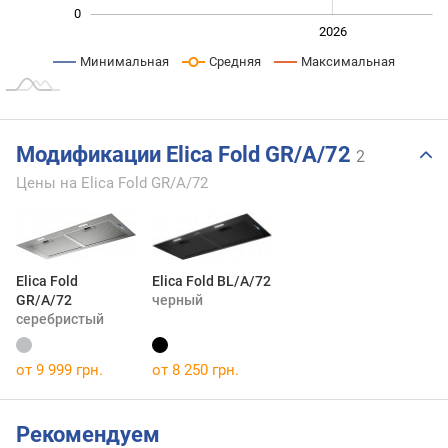
0
2024
2025
2028
2026
L
Минимальная
Средняя
Максимальная
Модификации Elica Fold GR/A/72
2
Цены на Elica Fold GR/A/72
Elica Fold
Elica Fold BL/A/72
GR/A/72
черный
серебристый
от 9 999 грн.
от 8 250 грн.
Рекомендуем