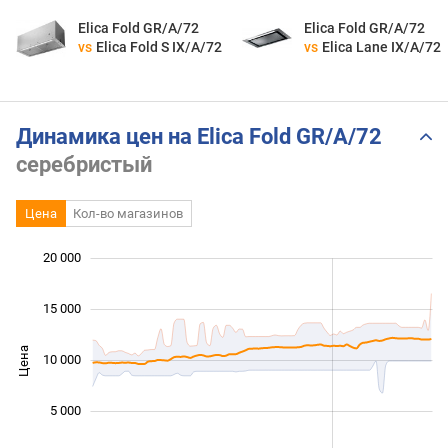
Elica Fold GR/A/72
Elica Fold GR/A/72
vs
Elica Fold S IX/A/72
vs
Elica Lane IX/A/72
Динамика цен на Elica Fold GR/A/72
серебристый
Цена
Кол-во магазинов
20 000
 000
 000
 000
15 000
Цена
10 000
10 000
5 000