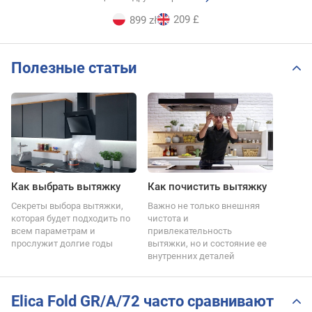
209 £
899 zł
Полезные статьи
Как выбрать вытяжку
Как почистить вытяжку
Секреты выбора вытяжки,
Важно не только внешняя
которая будет подходить по
чистота и
всем параметрам и
привлекательность
прослужит долгие годы
вытяжки, но и состояние ее
внутренних деталей
Elica Fold GR/A/72 часто сравнивают