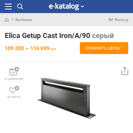
Вытяжки
Фильтр
Искали
раньше
Elica Getup Cast Iron/A/90
серый
5
109 320 — 116 699
СРАВНИТЬ ЦЕНЫ
грн.
в сравнение
в список