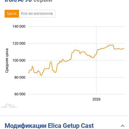
Цена
Кол-во магазинов
 000
 000
 000
 000
 000
 000
140 000
120 000
Средняя цена
100 000
100 000
80 000
60 000
2024
2025
2028
2026
L
Модификации Elica Getup Cast