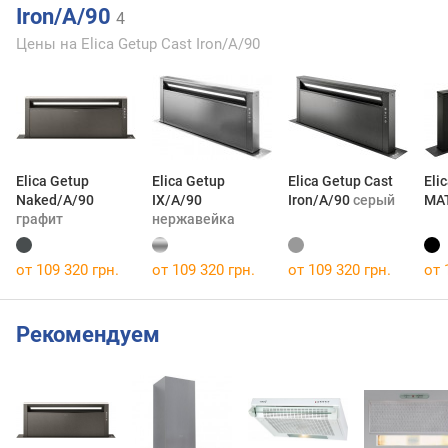
Iron/A/90
4
Цены на Elica Getup Cast Iron/A/90
Elica Getup
Elica Getup
Elica Getup Cast
Eli
Naked/A/90
IX/A/90
Iron/A/90
серый
MA
графит
нержавейка
от 109 320 грн.
от 109 320 грн.
от 109 320 грн.
от 
Рекомендуем