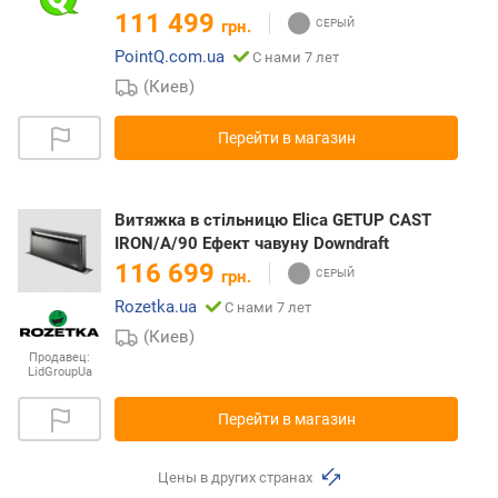
111 499
грн.
PointQ.com.ua
С нами 7 лет
(Киев)
Перейти в магазин
Витяжка в стільницю Elica GETUP CAST
IRON/A/90 Ефект чавуну Downdraft
116 699
грн.
Rozetka.ua
С нами 7 лет
(Киев)
Продавец:
LidGroupUa
Перейти в магазин
Цены в других странах