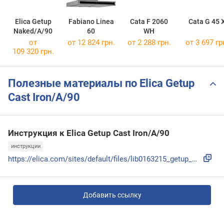
Elica Getup
Fabiano Linea
Cata F 2060
Cata G 45 
Naked/A/90
60
WH
от
от 12 824 грн.
от 2 288 грн.
от 3 697 гр
109 320 грн.
Полезные материалы по Elica Getup
Cast Iron/A/90
Инструкция к Elica Getup Cast Iron/A/90
инструкции
https://elica.com/sites/default/files/lib0163215_getup_web....
Добавить ссылку