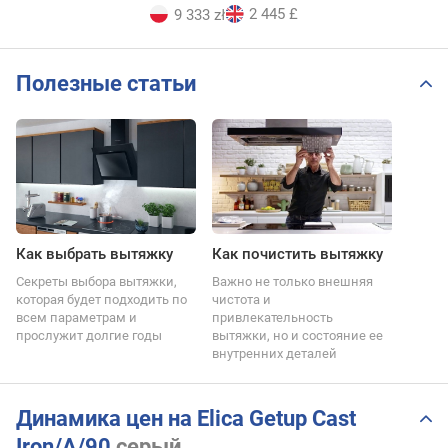
2 445 £
9 333 zł
Полезные статьи
Как выбрать вытяжку
Как почистить вытяжку
Секреты выбора вытяжки,
Важно не только внешняя
которая будет подходить по
чистота и
всем параметрам и
привлекательность
прослужит долгие годы
вытяжки, но и состояние ее
внутренних деталей
Динамика цен на Elica Getup Cast
Iron/A/90
серый