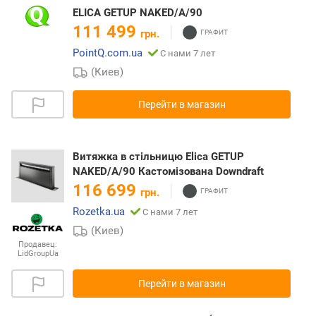
ELICA GETUP NAKED/A/90
111 499
грн.
PointQ.com.ua
С нами 7 лет
(Киев)
Перейти в магазин
Витяжка в стільницю Elica GETUP
NAKED/A/90 Кастомізована Downdraft
116 699
грн.
Rozetka.ua
С нами 7 лет
(Киев)
Продавец:
LidGroupUa
Перейти в магазин