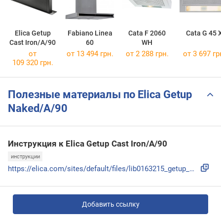
Elica Getup
Fabiano Linea
Cata F 2060
Cata G 45 
Cast Iron/A/90
60
WH
от
от 13 494 грн.
от 2 288 грн.
от 3 697 гр
109 320 грн.
Полезные материалы по Elica Getup
Naked/A/90
Инструкция к Elica Getup Cast Iron/A/90
инструкции
https://elica.com/sites/default/files/lib0163215_getup_web....
Добавить ссылку