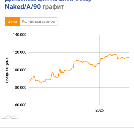
Naked/A/90
графит
Цена
Кол-во магазинов
 000
 000
 000
 000
 000
 000
140 000
120 000
Средняя цена
100 000
100 000
80 000
60 000
2024
2025
2028
2026
L