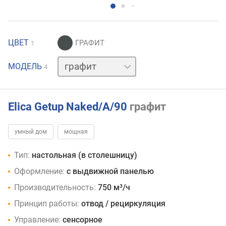
ЦВЕТ
1
нержавейка
МОДЕЛЬ
4
серый
черный
Elica Getup Naked/A/90
графит
умный дом
мощная
Тип:
настольная (в столешницу)
Оформление:
с выдвижной панелью
Производительность:
750 м³/ч
Принцип работы:
отвод / рециркуляция
Управление:
сенсорное