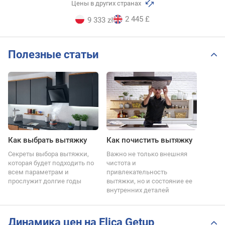
Цены в других странах
2 445 £
9 333 zł
Полезные статьи
Как выбрать вытяжку
Как почистить вытяжку
Секреты выбора вытяжки,
Важно не только внешняя
которая будет подходить по
чистота и
всем параметрам и
привлекательность
прослужит долгие годы
вытяжки, но и состояние ее
внутренних деталей
Динамика цен на Elica Getup