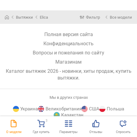
Вытяжки
Elica
Фильтр
Все модели
Полная версия сайта
Конфиденциальность
Вопросы и пожелания по сайту
Магазинам
Каталог вытяжек 2026 - новинки, хиты продаж,
купить
вытяжки
.
Мы в других странах
Украина
Великобритания
США
Польша
Казахстан
3
E-
© E-Katalog, 2026
НАВЕРХ
О модели
Где купить
Параметры
Отзывы
Спросить
Katalog