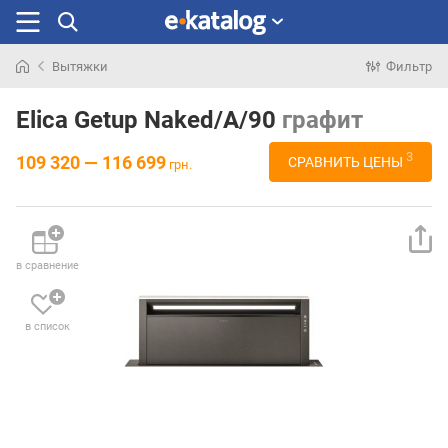
Вытяжки
Фильтр
Искали
раньше
Elica Getup Naked/A/90
графит
3
109 320 — 116 699
СРАВНИТЬ ЦЕНЫ
грн.
в сравнение
в список