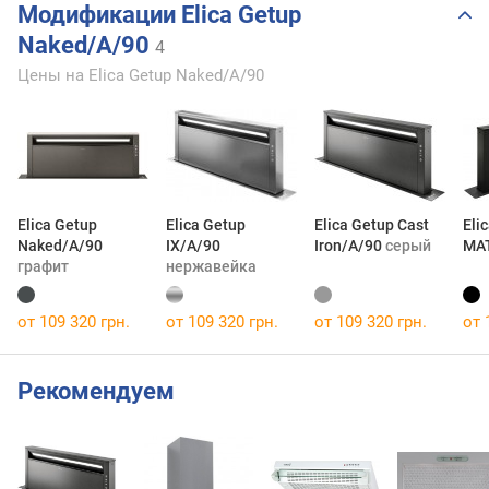
Модификации Elica Getup
Naked/A/90
4
Цены на Elica Getup Naked/A/90
Elica Getup
Elica Getup
Elica Getup Cast
Eli
Naked/A/90
IX/A/90
Iron/A/90
серый
MA
графит
нержавейка
от 109 320 грн.
от 109 320 грн.
от 109 320 грн.
от 
Рекомендуем